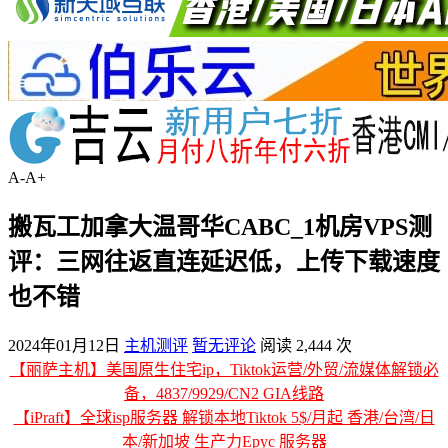
A-
A+
搬瓦工加拿大温哥华CABC_1机房VPS测
评：三网往返直连延迟低，上传下载速度
也不错
2024年01月12日
主机测评
暂无评论
阅读 2,444 次
【丽萨主机】美国原生住宅ip，Tiktok运营/外贸/流媒体解锁必
备，4837/9929/CN2 GIA线路
【iPraft】全球isp服务器 解锁本地Tiktok 5$/月起 香港/台湾/日
本/新加坡 生产力Epyc 服务器