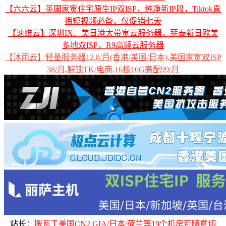
【六六云】英国家宽住宅原生IP双ISP，纯净新IP段，Tiktok直
播短视频必备，仅促销七天
【速维云】深圳IX、美日港大带宽云服务器，菲泰新日欧美
多地双ISP，R9高频云服务器
【沐雨云】轻量服务器12.8/月(香港/美国/日本),美国家宽双ISP
38/月,解锁TK/电商,16核16G高配99/月
站长：
搬瓦工美国CN2 GIA/日本/荷兰等19个机房可随意切