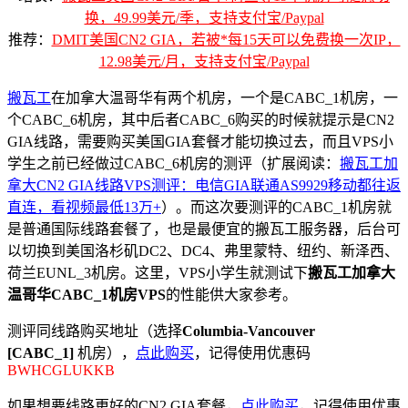
换，49.99美元/季，支持支付宝/Paypal
推荐：
DMIT美国CN2 GIA，若被*每15天可以免费换一次IP，
12.98美元/月，支持支付宝/Paypal
搬瓦工
在加拿大温哥华有两个机房，一个是CABC_1机房，一
个CABC_6机房，其中后者CABC_6购买的时候就提示是CN2
GIA线路，需要购买美国GIA套餐才能切换过去，而且VPS小
学生之前已经做过CABC_6机房的测评（扩展阅读：
搬瓦工加
拿大CN2 GIA线路VPS测评：电信GIA联通AS9929移动都往返
直连，看视频最低13万+
）。而这次要测评的CABC_1机房就
是普通国际线路套餐了，也是最便宜的搬瓦工服务器，后台可
以切换到美国洛杉矶DC2、DC4、弗里蒙特、纽约、新泽西、
荷兰EUNL_3机房。这里，VPS小学生就测试下
搬瓦工加拿大
温哥华CABC_1机房VPS
的性能供大家参考。
测评同线路购买地址（选择
Columbia-Vancouver
[CABC_1]
机房），
点此购买
，记得使用优惠码
BWHCGLUKKB
如果想要线路更好的CN2 GIA套餐，
点此购买
，记得使用优惠