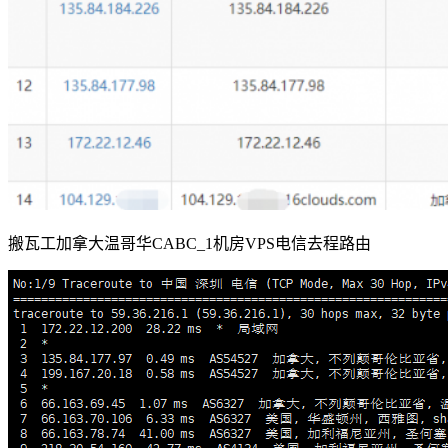
搬瓦工加拿大温哥华CABC_1机房VPS电信去程路由