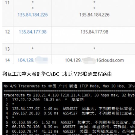
搬瓦工加拿大温哥华CABC_1机房VPS联通去程路由