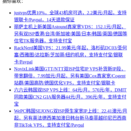
猜你喜欢：
justvps优惠10%，全球43机房可选，2.2美元/月起，支持
银联卡/Paypal，14天退款保证
丽萨主机上新美国Astound真家宽VDS：152.1元/月起，
另有双ISP香港/台湾/新加坡/美国/日本/韩国/英国/德国等
住宅TK服务器，支持支付宝
RackNerd美国VPS：21.99美元/年起，洛杉矶DC03/圣何
塞/西雅图/达拉斯/芝加哥/纽约机房，支持支付宝/银联
卡/Paypal
NovixLink美国GTT/NTT双ISP住宅IP VPS补货新IP段，
带宽翻倍，7.99加元/月起，另有美国Cox真家宽/Cogent
站群/美国高防/德国优化VPS，支持支付宝/银联卡
六六云韩国双ISP VPS上线：64元/月，576元/年，DMIT
同款美国CN2 GIA服务器44元/月，396元/年，支持支付
宝
WePC韩国SEJONG双ISP原生家宽IP上线：22.41澳元/月
起，另有英法德西美加澳日韩台新马泰菲越印尼巴西南
非TikTok VPS，支持支付宝/Paypal