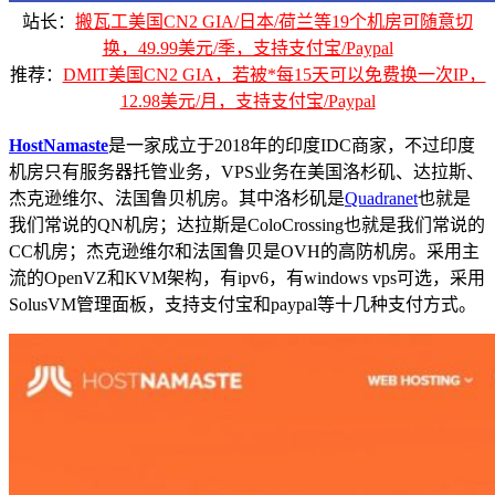
站长：
搬瓦工美国CN2 GIA/日本/荷兰等19个机房可随意切
换，49.99美元/季，支持支付宝/Paypal
推荐：
DMIT美国CN2 GIA，若被*每15天可以免费换一次IP，
12.98美元/月，支持支付宝/Paypal
HostNamaste
是一家成立于2018年的印度IDC商家，不过印度
机房只有服务器托管业务，VPS业务在美国洛杉矶、达拉斯、
杰克逊维尔、法国鲁贝机房。其中洛杉矶是
Quadranet
也就是
我们常说的QN机房；达拉斯是ColoCrossing也就是我们常说的
CC机房；杰克逊维尔和法国鲁贝是OVH的高防机房。采用主
流的OpenVZ和KVM架构，有ipv6，有windows vps可选，采用
SolusVM管理面板，支持支付宝和paypal等十几种支付方式。