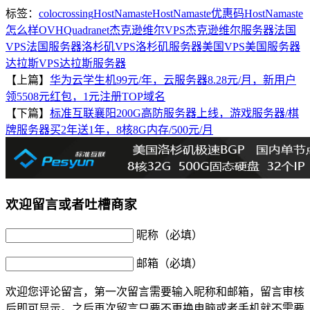
标签：
colocrossing
HostNamaste
HostNamaste优惠码
HostNamaste
怎么样
OVH
Quadranet
杰克逊维尔VPS
杰克逊维尔服务器
法国
VPS
法国服务器
洛杉矶VPS
洛杉矶服务器
美国VPS
美国服务器
达拉斯VPS
达拉斯服务器
【上篇】
华为云学生机99元/年，云服务器8.28元/月，新用户
领5508元红包，1元注册TOP域名
【下篇】
标准互联襄阳200G高防服务器上线，游戏服务器/棋
牌服务器买2年送1年，8核8G内存/500元/月
欢迎留言或者吐槽商家
昵称（必填）
邮箱（必填）
欢迎您评论留言，第一次留言需要输入昵称和邮箱，留言审核
后即可显示。之后再次留言只要不更换电脑或者手机就不需要