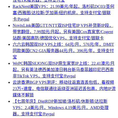
住宅TK服务器，支持支付宝
RackNerd美国VPS：21.99美元/年起，洛杉矶DC03/圣何
塞/西雅图/达拉斯/芝加哥/纽约机房，支持支付宝/银联
卡/Paypal
NovixLink美国GTT/NTT双ISP住宅IP VPS补货新IP段，
带宽翻倍，7.99加元/月起，另有美国Cox真家宽/Cogent
站群/美国高防/德国优化VPS，支持支付宝/银联卡
六六云韩国双ISP VPS上线：64元/月，576元/年，DMIT
同款美国CN2 GIA服务器44元/月，396元/年，支持支付
宝
WePC韩国SEJONG双ISP原生家宽IP上线：22.41澳元/月
起，另有英法德西美加澳日韩台新马泰菲越印尼巴西南
非TikTok VPS，支持支付宝/Paypal
云途香港BGP VPS测评：移动往返直连丢包低，看视频
23万+速度，电信联通往返绕亚洲延迟丢包高，内地IP流
媒体不解锁
【七周年庆】DigiRDP新加坡/洛杉矶/休斯顿/达拉斯
VPS：2.4美元/月，Windows 4.19美元/月，AMD处理
器，支持支付宝/Paypal