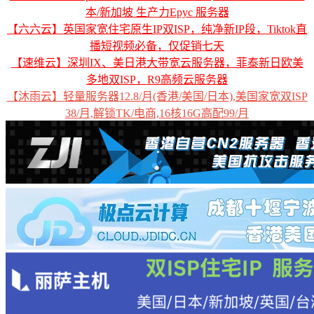
本/新加坡 生产力Epyc 服务器
【六六云】英国家宽住宅原生IP双ISP，纯净新IP段，Tiktok直
播短视频必备，仅促销七天
【速维云】深圳IX、美日港大带宽云服务器，菲泰新日欧美
多地双ISP，R9高频云服务器
【沐雨云】轻量服务器12.8/月(香港/美国/日本),美国家宽双ISP
38/月,解锁TK/电商,16核16G高配99/月