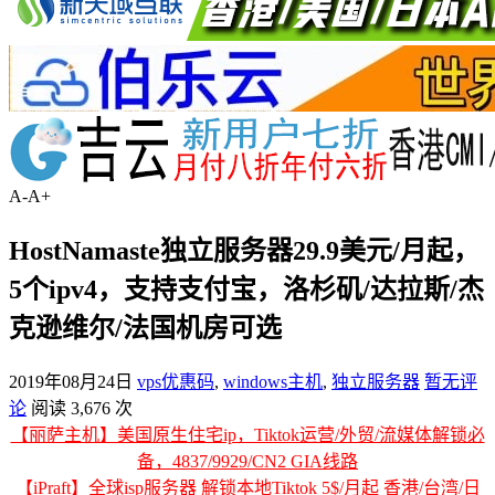
A-
A+
HostNamaste独立服务器29.9美元/月起，
5个ipv4，支持支付宝，洛杉矶/达拉斯/杰
克逊维尔/法国机房可选
2019年08月24日
vps优惠码
,
windows主机
,
独立服务器
暂无评
论
阅读 3,676 次
【丽萨主机】美国原生住宅ip，Tiktok运营/外贸/流媒体解锁必
备，4837/9929/CN2 GIA线路
【iPraft】全球isp服务器 解锁本地Tiktok 5$/月起 香港/台湾/日