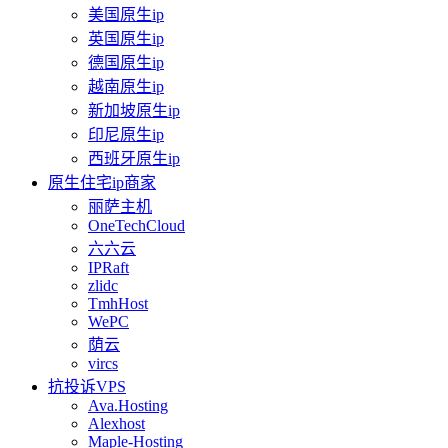
美国原生ip
英国原生ip
德国原生ip
越南原生ip
新加坡原生ip
印尼原生ip
西班牙原生ip
原生住宅ip商家
丽萨主机
OneTechCloud
六六云
IPRaft
zlidc
TmhHost
WePC
荫云
vircs
抗投诉VPS
Ava.Hosting
Alexhost
Maple-Hosting