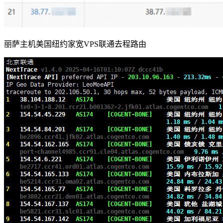
丽萨主机美国纽约家宽VPS联通去程路由