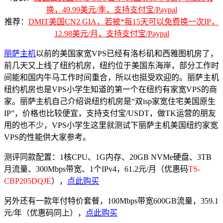
换，49.99美元/季，支持支付宝/Paypal
推荐：
DMIT美国CN2 GIA，若被*每15天可以免费换一次IP，
12.98美元/月，支持支付宝/Paypal
丽萨主机
以前的美国家宽VPS已经有洛杉矶和西雅图机房了，
前几天又上线了纽约机房，纽约位于美国东海岸，部分工作时
间能和国内牛马工作时间重合，所以也挺受欢迎的。丽萨主机
纽约机房也是VPS小学生知道的第一个在纽约有家宽VPS的商
家。丽萨主机自己介绍说纽约机房是“双isp家宽住宅美国原生
IP”，价格也比较便宜，支持支付宝/USDT，做TK运营的朋友
用的也不少，VPS小学生这里就测试下丽萨主机美国纽约家宽
VPS的性能供大家参考。
测评同款配置：1核CPU、1G内存、20GB NVMe硬盘、3TB
月流量、300Mbps带宽、1个IPv4，61.2元/月（优惠码
TS-
CBP205DQJE
），
点此购买
另外还有一款年付特价套餐，100Mbps带宽600GB流量，359.1
元/年（优惠码同上），
点此购买