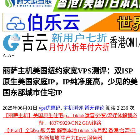
A-
A+
丽萨主机美国纽约家宽VPS测评：双ISP
原生美国家庭IP，IP纯净度高，少见的美
国东部城市住宅IP
2025年06月01日
vps优惠码
,
主机测评
暂无评论
阅读 2,236 次
【丽萨主机】美国原生住宅ip，Tiktok运营/外贸/流媒体解锁必
备，4837/9929/CN2 GIA线路
【iPraft】全球isp服务器 解锁本地Tiktok 5$/月起 香港/台湾/日
本/新加坡 生产力Epyc 服务器