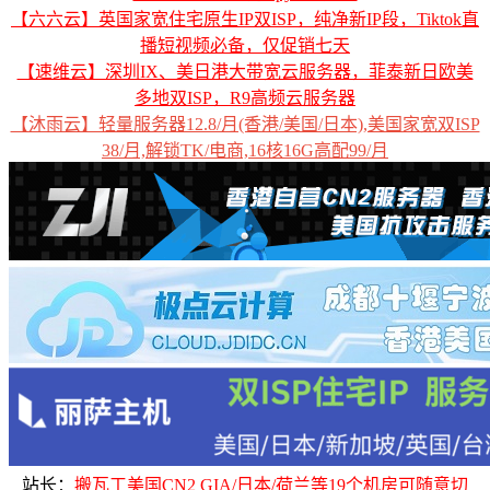
【六六云】英国家宽住宅原生IP双ISP，纯净新IP段，Tiktok直
播短视频必备，仅促销七天
【速维云】深圳IX、美日港大带宽云服务器，菲泰新日欧美
多地双ISP，R9高频云服务器
【沐雨云】轻量服务器12.8/月(香港/美国/日本),美国家宽双ISP
38/月,解锁TK/电商,16核16G高配99/月
站长：
搬瓦工美国CN2 GIA/日本/荷兰等19个机房可随意切