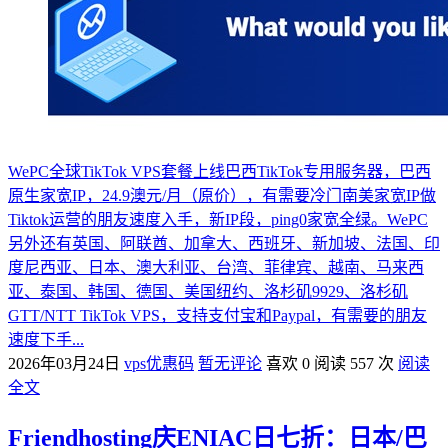
WePC全球TikTok VPS套餐上线巴西TikTok专用服务器，巴西
原生家宽IP，24.9澳元/月（原价），有需要冷门南美家宽IP做
Tiktok运营的朋友速度入手，新IP段，ping0家宽全绿。WePC
另外还有英国、阿联酋、加拿大、西班牙、新加坡、法国、印
度尼西亚、日本、澳大利亚、台湾、菲律宾、越南、马来西
亚、泰国、韩国、德国、美国纽约、洛杉矶9929、洛杉矶
GTT/NTT TikTok VPS，支持支付宝和Paypal，有需要的朋友
速度下手...
2026年03月24日
vps优惠码
暂无评论
喜欢 0
阅读 557 次
阅读
全文
Friendhosting庆ENIAC日七折：日本/巴