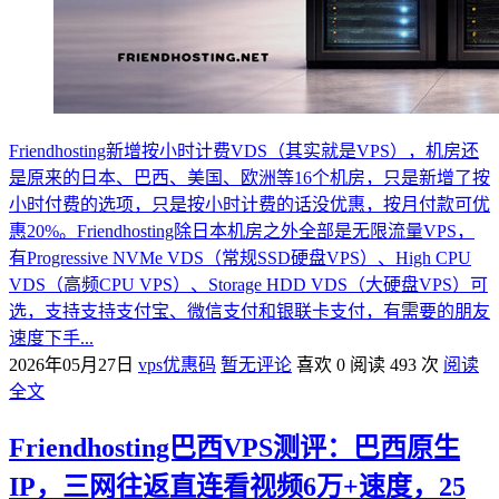
Friendhosting新增按小时计费VDS（其实就是VPS），机房还
是原来的日本、巴西、美国、欧洲等16个机房，只是新增了按
小时付费的选项，只是按小时计费的话没优惠，按月付款可优
惠20%。Friendhosting除日本机房之外全部是无限流量VPS，
有Progressive NVMe VDS（常规SSD硬盘VPS）、High CPU
VDS（高频CPU VPS）、Storage HDD VDS（大硬盘VPS）可
选，支持支持支付宝、微信支付和银联卡支付，有需要的朋友
速度下手...
2026年05月27日
vps优惠码
暂无评论
喜欢 0
阅读 493 次
阅读
全文
Friendhosting巴西VPS测评：巴西原生
IP，三网往返直连看视频6万+速度，25