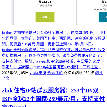
justhost之前在全球已经有40多个机房了，这次单独对巴西、阿
尔巴尼亚、立陶宛、美国圣何塞、西雅图、达拉斯机房五折促
销，优惠后2.34美元/月起，促销截止到2025年8月15日。
justhost全部无限流量，提供15天退款保证，可以自己在后台免
费切换机房，可以免费更换50次IP，跟能免费换IP没区别了，
支持支付宝、银联、Paypal和主流加密货币，有需要的速度下
手吧！ 扩展阅读：justhost美国圣何塞VPS测评：三网往返...
2025年08月05日
vps优惠码
暂无评论
喜欢 0
阅读 952 次
阅读
全文
zlidc住宅IP站群云服务器：253个IP/双
ISP/全球22个国家/259美元/月，支持支付