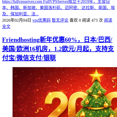
https://fullvpsserver.com FullVPSServer成立于2019年，主营日
本、韩国、新加坡、美国洛杉矶、迈阿密、达拉斯、英国、埃
及、保加利亚、法...
2026年02月04日
vps优惠码
暂无评论
喜欢 0
阅读 473 次
阅读
全文
Friendhosting新年优惠60%，日本/巴西/
美国/欧洲16机房，1.2欧元/月起，支持支
付宝/微信支付/银联