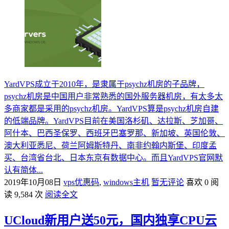
YardVPS成立于2010年，是隶属于psychz机房的子品牌，
psychz机房是中国用户非常熟悉的国外服务器机房，有太多太
多商家都是采用的psychz机房。YardVPS算是psychz机房自建
的低端品牌。YardVPS目前在美国洛杉矶、达拉斯、芝加哥、
阿什本、巴西圣保罗、西班牙巴塞罗那、新加坡、英国伦敦、
澳大利亚悉尼、荷兰阿姆斯特丹、南非约翰内斯堡、印度孟
买、台湾省台北、日本东京有数据中心。而且YardVPS官网默
认有简体...
2019年10月08日
vps优惠码
,
windows主机
暂无评论
喜欢 0
阅
读 9,584 次
阅读全文
UCloud新用户送50元，国内独享CPU云