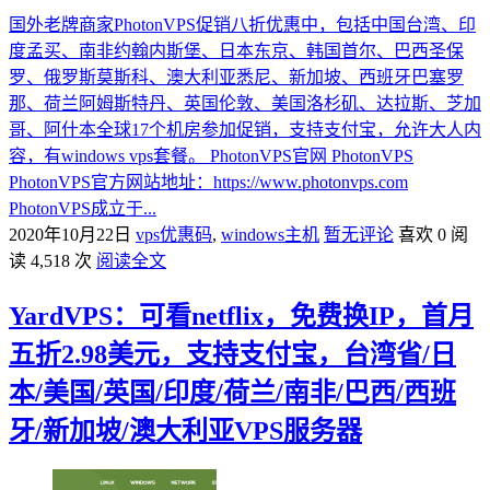
国外老牌商家PhotonVPS促销八折优惠中，包括中国台湾、印
度孟买、南非约翰内斯堡、日本东京、韩国首尔、巴西圣保
罗、俄罗斯莫斯科、澳大利亚悉尼、新加坡、西班牙巴塞罗
那、荷兰阿姆斯特丹、英国伦敦、美国洛杉矶、达拉斯、芝加
哥、阿什本全球17个机房参加促销，支持支付宝，允许大人内
容，有windows vps套餐。 PhotonVPS官网 PhotonVPS
PhotonVPS官方网站地址：https://www.photonvps.com
PhotonVPS成立于...
2020年10月22日
vps优惠码
,
windows主机
暂无评论
喜欢 0
阅
读 4,518 次
阅读全文
YardVPS：可看netflix，免费换IP，首月
五折2.98美元，支持支付宝，台湾省/日
本/美国/英国/印度/荷兰/南非/巴西/西班
牙/新加坡/澳大利亚VPS服务器