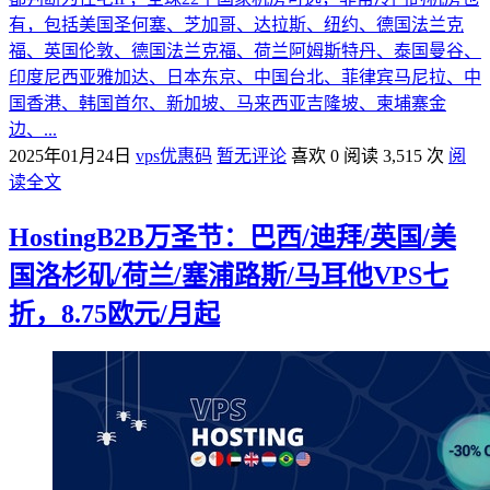
有，包括美国圣何塞、芝加哥、达拉斯、纽约、德国法兰克
福、英国伦敦、德国法兰克福、荷兰阿姆斯特丹、泰国曼谷、
印度尼西亚雅加达、日本东京、中国台北、菲律宾马尼拉、中
国香港、韩国首尔、新加坡、马来西亚吉隆坡、柬埔寨金
边、...
2025年01月24日
vps优惠码
暂无评论
喜欢 0
阅读 3,515 次
阅
读全文
HostingB2B万圣节：巴西/迪拜/英国/美
国洛杉矶/荷兰/塞浦路斯/马耳他VPS七
折，8.75欧元/月起