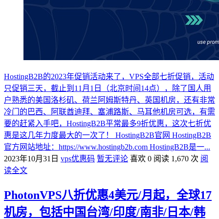
HostingB2B的2023年促销活动来了，VPS全部七折促销，活动
只促销三天，截止到11月1日（北京时间14点），除了国人用
户熟悉的美国洛杉矶、荷兰阿姆斯特丹、英国机房，还有非常
冷门的巴西、阿联酋迪拜、塞浦路斯、马耳他机房可选，有需
要的赶紧入手吧，HostingB2B平常最多9折优惠，这次七折优
惠是这几年力度最大的一次了！ HostingB2B官网 HostingB2B
官方网站地址：https://www.hostingb2b.com HostingB2B是一...
2023年10月31日
vps优惠码
暂无评论
喜欢 0
阅读 1,670 次
阅
读全文
PhotonVPS八折优惠4美元/月起，全球17
机房，包括中国台湾/印度/南非/日本/韩