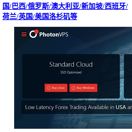
国/巴西/俄罗斯/澳大利亚/新加坡/西班牙/
荷兰/英国/美国洛杉矶等