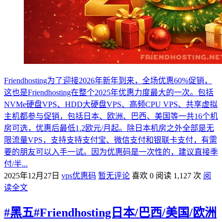
Friendhosting为了迎接2026年新年到来，全场优惠60%促销，
这也是Friendhosting在整个2025年优惠力度最大的一次。包括
NVMe硬盘VPS、HDD大硬盘VPS、高频CPU VPS、共享虚拟
主机都参与促销，包括日本、欧洲、巴西、美国等一共16个机
房可选，优惠后最低1.2欧元/月起。除日本机房之外全部是无
限流量VPS，支持支持支付宝、微信支付和银联卡支付，有需
要的朋友可以入手一试。因为优惠码是一次性的，建议直接季
付/半...
2025年12月27日
vps优惠码
暂无评论
喜欢 0
阅读 1,127 次
阅
读全文
#黑五#Friendhosting日本/巴西/美国/欧洲