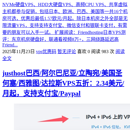
NVMe硬盘VPS、HDD大硬盘VPS、高频CPU VPS、共享虚拟
主机都参与促销，包括日本、欧洲、巴西、美国等一共16个机
房可选，优惠后最低1.57欧元/月起。除日本机房之外全部是无
限流量VPS，支持支持支付宝、微信支付和银联卡支付，有需
要的朋友可以入手一试。 扩展阅读：Friendhosting日本VPS测
评：东京机房硬盘好，联通看视频8万+，三网绕路延迟高
Friend...
2025年11月23日
vps优惠码
暂无评论
喜欢 0
阅读 983 次
阅读
全文
justhost巴西/阿尔巴尼亚/立陶宛/美国圣
何塞/西雅图/达拉斯VPS五折：2.34美元/
月起，支持支付宝/Paypal