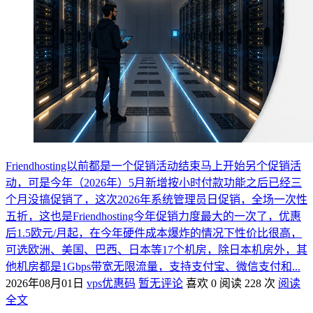
Friendhosting以前都是一个促销活动结束马上开始另个促销活
动，可是今年（2026年）5月新增按小时付款功能之后已经三
个月没搞促销了，这次2026年系统管理员日促销，全场一次性
五折，这也是Friendhosting今年促销力度最大的一次了，优惠
后1.5欧元/月起，在今年硬件成本爆炸的情况下性价比很高，
可选欧洲、美国、巴西、日本等17个机房，除日本机房外，其
他机房都是1Gbps带宽无限流量，支持支付宝、微信支付和...
2026年08月01日
vps优惠码
暂无评论
喜欢 0
阅读 228 次
阅读
全文