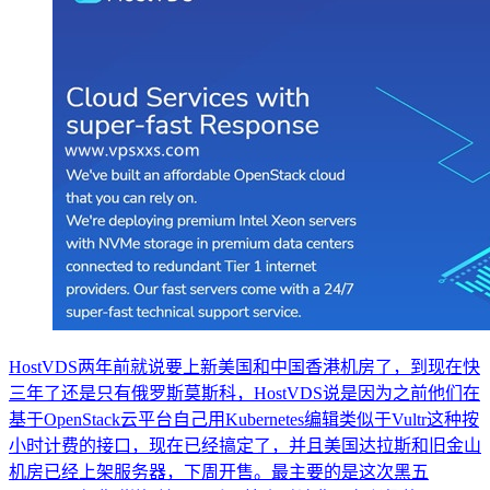
HostVDS两年前就说要上新美国和中国香港机房了，到现在快
三年了还是只有俄罗斯莫斯科，HostVDS说是因为之前他们在
基于OpenStack云平台自己用Kubernetes编辑类似于Vultr这种按
小时计费的接口，现在已经搞定了，并且美国达拉斯和旧金山
机房已经上架服务器，下周开售。最主要的是这次黑五