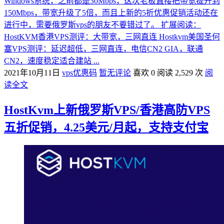
Windows系统，之前都是30Mbps，这次老板直接把带宽提升到
150Mbps，带宽升级了5倍，而且上新的5折优惠促销活动还在
进行中，需要俄罗斯vps的朋友不要错过了。 扩展阅读：
HostKVM香港VPS测评：大带宽，三网直连 Hostkvm美国圣何
塞VPS测评：延迟超低，三网直连，电信CN2 GIA，联通
CN2，速度稳定适合建站 ...
2021年10月11日
vps优惠码
暂无评论
喜欢 0
阅读 2,529 次
阅
读全文
HostKvm上新俄罗斯VPS/香港高防VPS
五折促销，4.25美元/月起，支持支付宝