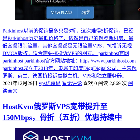
Parkinhost以前的促销最多只是6折，这次难得5折促销，已经
是Parkinhost历史最低价格了，依然是自己的俄罗斯机房，最
低套餐限制流量，其他套餐都是无限流量VPS，抗投诉无视
DMCA版权，适合需要抗投诉VPS的朋友。 parkinhost官网
parkinhost parkinhost官方网站地址：https://www.parkinhost.com
parkinhost成立于2013年，隶属于印度DiggDigital公司，主营俄
罗斯、荷兰、德国抗投诉虚拟主机、VPS和独立服务器...
2021年12月29日
vps优惠码
暂无评论
喜欢 0
阅读 2,869 次
阅
读全文
HostKvm俄罗斯VPS宽带提升至
150Mbps，骨折（五折）优惠持续中