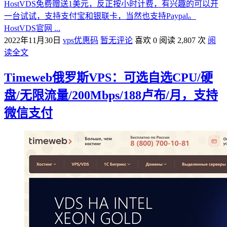
HostVDS免费赠送1美元，反正按小时计费，有兴趣的可以开
一台试试，支持支付宝和银联卡，当然也支持Paypal。
HostVDS官网 ...
2022年11月30日
vps优惠码
暂无评论
喜欢 0
阅读 2,807 次
阅
读全文
Timeweb俄罗斯VPS：可选自选CPU/硬
盘/无限流量/200Mbps/188卢布/月，支持
微信支付