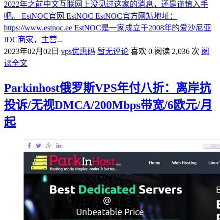
2022年之前中文互联网上没见过这家的消息，还是谨慎入手
吧。 EstNOC官网 EstNOC EstNOC官方网站地址：
https://www.estnoc.ee EstNOC是一家成立于2008年的爱沙尼亚
IDC商家，主营...
2023年02月02日
vps优惠码
暂无评论
喜欢 0
阅读 2,036 次
阅
读全文
Parkinhost俄罗斯VPS年付八折：离岸抗
投诉/无视DMCA/200Mbps带宽/6欧元/月
起