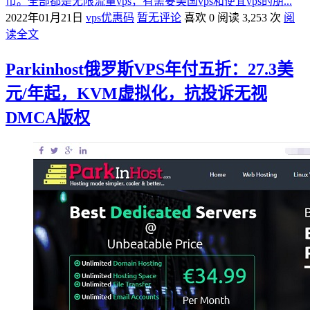
币。全部都是无限流量vps，有需要美国vps和便宜vps的朋...
2022年01月21日
vps优惠码
暂无评论
喜欢 0
阅读 3,253 次
阅
读全文
Parkinhost俄罗斯VPS年付五折：27.3美
元/年起，KVM虚拟化，抗投诉无视
DMCA版权