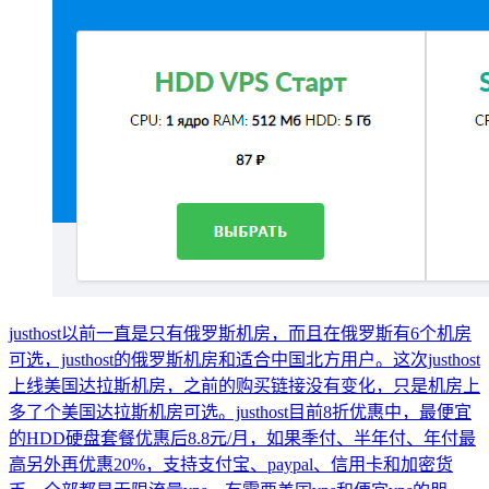
justhost以前一直是只有俄罗斯机房，而且在俄罗斯有6个机房
可选，justhost的俄罗斯机房和适合中国北方用户。这次justhost
上线美国达拉斯机房，之前的购买链接没有变化，只是机房上
多了个美国达拉斯机房可选。justhost目前8折优惠中，最便宜
的HDD硬盘套餐优惠后8.8元/月，如果季付、半年付、年付最
高另外再优惠20%，支持支付宝、paypal、信用卡和加密货