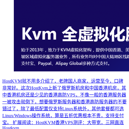
HostKVM就不用多介绍了，老牌国人商家，运营至今，口碑
非常好。这次HostKvm上新了俄罗斯机房和中国香港机房，其
中香港机房还是少见的香港高防VPS，不像一般的香港服务器
一被攻击就倒下，想要俄罗斯服务器和香港高防服务器的不要
错过了，除了最低配置仅支持Linux系统外，其他套餐都可选
Linux/Windows操作系统，算是五折优惠根本不贵，支持支付
宝。 扩展阅读：HostKVM香港VPS测评：大带宽，三网直连
Hostkvm...