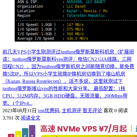
前几天VPS小学生刚测评过justhost俄罗斯莫斯科机房（扩展阅
读：justhost俄罗斯莫斯科vps测评：电信CN2 GIA线路，三网
回程CN2），因为justhost俄罗斯机房之间能随意切换，能免费
换5次IP，所以VPS小学生就换IP换机房切换到了喀山机房
（Kazan, Russia Rostelecom），话不多说，这里就测试下
justhost俄罗斯喀山vps的性能和大家分享。 最低配置：1核
CPU、512M内存、5GB HDD硬盘、无限流量、200Mbps带
宽、1个IPv4...
2023年08月31日
vps优惠码
,
主机测评
暂无评论
喜欢 0
阅读
3,701 次
阅读全文