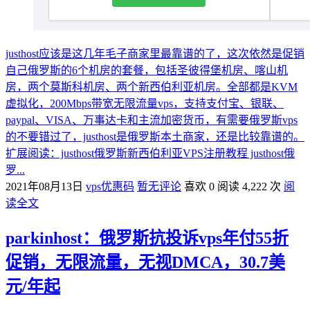
justhost应该是这几年毛子商家里最靠谱的了，这次依然是促销
自己俄罗斯的6个机房的套餐，包括圣彼得堡机房、喀山机
房，两个莫斯科机房、两个新西伯利亚机房。全部都是KVM
虚拟化，200Mbps带宽无限流量vps，支持支付宝、银联、
paypal、VISA、万事达卡和主流加密货币，有需要俄罗斯vps
的不要错过了，justhost是俄罗斯本土商家，还是比较靠谱的。
扩展阅读：justhost俄罗斯新西伯利亚VPS注册教程 justhost俄
罗...
2021年08月13日
vps优惠码
暂无评论
喜欢 0
阅读 4,222 次
阅
读全文
parkinhost：俄罗斯抗投诉vps年付55折
促销，无限流量，无视DMCA，30.7美
元/年起