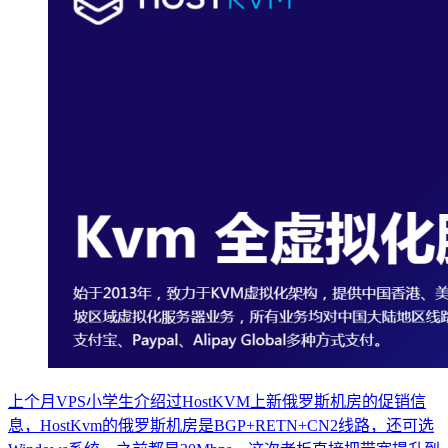
上个月VPS小学生介绍过HostKVM上新俄罗斯机房的促销信
息，HostKvm的俄罗斯机房是BGP+RETN+CN2线路，还可选