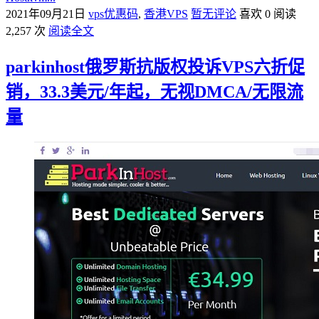
2021年09月21日
vps优惠码
,
香港VPS
暂无评论
喜欢 0
阅读
2,257 次
阅读全文
parkinhost俄罗斯抗版权投诉VPS六折促
销，33.3美元/年起，无视DMCA/无限流
量