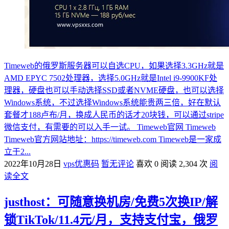
Timeweb的俄罗斯服务器可以自选CPU，如果选择3.3GHz就是
AMD EPYC 7502处理器，选择5.0GHz就是Intel i9-9900KF处
理器，硬盘也可以手动选择SSD或者NVME硬盘，也可以选择
Windows系统，不过选择Windows系统能贵两三倍，好在默认
套餐才188卢布/月，换成人民币的话才20块钱，可以通过stripe
微信支付，有需要的可以入手一试。 Timeweb官网 Timeweb
Timeweb官方网站地址：https://timeweb.com Timeweb是一家成
立于2...
2022年10月28日
vps优惠码
暂无评论
喜欢 0
阅读 2,304 次
阅
读全文
justhost：可随意换机房/免费5次换IP/解
锁TikTok/11.4元/月，支持支付宝，俄罗