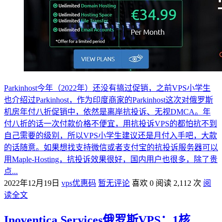
Parkinhost今年（2022年）还没有搞过促销，之前VPS小学生
也介绍过Parkinhost，作为印度商家的Parkinhost这次对俄罗斯
机房年付八折促销中，依然是离岸抗投诉、无视DMCA。年
付八折的话一次付款价格不便宜，用抗投诉VPS的都怕抗不到
自己需要的级别，所以VPS小学生建议还是月付入手吧，大款
的话随意。如果想找支持微信或者支付宝的抗投诉服务器可以
用Maple-Hosting，抗投诉效果很好，国内用户也很多，除了贵
点...
2022年12月19日
vps优惠码
暂无评论
喜欢 0
阅读 2,112 次
阅
读全文
Inoventica Services俄罗斯VPS：1核