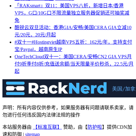
「RAKsmart」双11：美国VPS八折，新增日本/香港
VPS，G口/10G口不限流量独立服务器促销还可抽奖减
免
酷锐云双旦活动：香港GIA/安畅/美国CERA GIA立减10
元/20元，20元/月起
#双十一#Hostingviet越南VPS五折：162元/年，支持支付
宝/Paypal，越南原生IP
OneTechCloud双十一：美国CERA/安畅CN2 GIA VPS月
付9折季付8折/充值送余额/当天限量半价秒杀，22.5元/月
起
声明：所有内容仅供参考，如果服务器有问题请联系卖家，请
勿进行任何违反国内法律法规的操作
本站服务器由
【标准互联】
赞助，由【
防护啦
】提供CDN加
速和防御 |
sitemap