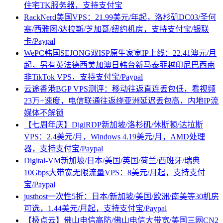
住宅TK服务器，支持支付宝
RackNerd美国VPS：21.99美元/年起，洛杉矶DC03/圣何
塞/西雅图/达拉斯/芝加哥/纽约机房，支持支付宝/银联
卡/Paypal
WePC韩国SEJONG双ISP原生家宽IP上线：22.41澳元/月
起，另有英法德西美加澳日韩台新马泰菲越印尼巴西南
非TikTok VPS，支持支付宝/Paypal
云途香港BGP VPS测评：移动往返直连丢包低，看视频
23万+速度，电信联通往返绕亚洲延迟丢包高，内地IP流
媒体不解锁
【七周年庆】DigiRDP新加坡/洛杉矶/休斯顿/达拉斯
VPS：2.4美元/月，Windows 4.19美元/月，AMD处理
器，支持支付宝/Paypal
Digital-VM新加坡/日本/美国/英国/荷兰/西班牙/瑞典
10Gbps大带宽无限流量VPS：8美元/月起，支持支付
宝/Paypal
justhost一次性5折：日本/新加坡/美国/欧洲/南美等30机房
可选，1.44美元/月起，支持支付宝/Paypal
【极点云】佛山电信高防/佛山电信大带宽/美国三网CN2