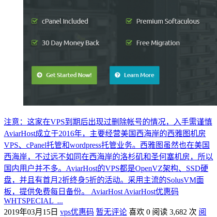
注意：这家在VPS到期后出现过删除帐号的情况，入手需谨慎
AviarHost成立于2016年，主要经营美国西海岸的西雅图机房
VPS、cPanel托管和wordpress托管业务。西雅图虽然也在美国
西海岸，不过远不如同在西海岸的洛杉矶和圣何塞机房，所以
国内用户并不多。AviarHost的VPS都是OpenVZ架构、SSD硬
盘，并且有首月2折终身5折的活动。采用主流的SolusVM面
板，提供免费每日备份。 AviarHost AviarHost优惠码
WHTSPECIAL ...
2019年03月15日
vps优惠码
暂无评论
喜欢 0
阅读 3,682 次
阅