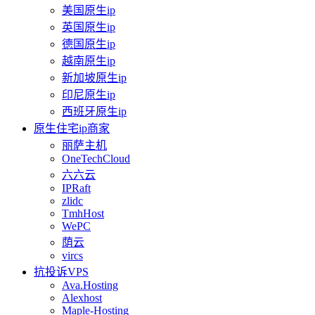
美国原生ip
英国原生ip
德国原生ip
越南原生ip
新加坡原生ip
印尼原生ip
西班牙原生ip
原生住宅ip商家
丽萨主机
OneTechCloud
六六云
IPRaft
zlidc
TmhHost
WePC
荫云
vircs
抗投诉VPS
Ava.Hosting
Alexhost
Maple-Hosting