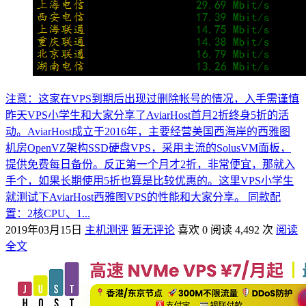
注意：这家在VPS到期后出现过删除帐号的情况，入手需谨慎
昨天VPS小学生和大家分享了AviarHost首月2折终身5折的活
动。AviarHost成立于2016年，主要经营美国西海岸的西雅图
机房OpenVZ架构SSD硬盘VPS，采用主流的SolusVM面板，
提供免费每日备份。反正第一个月才2折，非常便宜，那就入
手个，如果长期使用5折也算是比较优惠的。这里VPS小学生
就测试下AviarHost西雅图VPS的性能和大家分享。 同款配
置：2核CPU、1...
2019年03月15日
主机测评
暂无评论
喜欢 0
阅读 4,492 次
阅读
全文