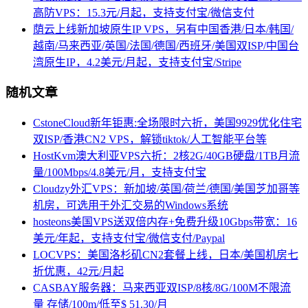
高防VPS：15.3元/月起，支持支付宝/微信支付
荫云上线新加坡原生IP VPS，另有中国香港/日本/韩国/
越南/马来西亚/英国/法国/德国/西班牙/美国双ISP/中国台
湾原生IP，4.2美元/月起，支持支付宝/Stripe
随机文章
CstoneCloud新年钜惠:全场限时六折，美国9929优化住宅
双ISP/香港CN2 VPS，解锁tiktok/人工智能平台等
HostKvm澳大利亚VPS六折：2核2G/40GB硬盘/1TB月流
量/100Mbps/4.8美元/月，支持支付宝
Cloudzy外汇VPS：新加坡/英国/荷兰/德国/美国芝加哥等
机房，可选用于外汇交易的Windows系统
hosteons美国VPS送双倍内存+免费升级10Gbps带宽：16
美元/年起，支持支付宝/微信支付/Paypal
LOCVPS：美国洛杉矶CN2套餐上线，日本/美国机房七
折优惠，42元/月起
CASBAY服务器：马来西亚双ISP/8核/8G/100M不限流
量 存储/100m/低至$ 51.30/月