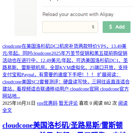
cloudcone在美国洛杉矶DC2机房补货两款特价VPS，13.49美
元/年起。同时cloudcone2025年万圣节促销和黑五提前购促销
活动也在进行中，12.49美元/年起，可选美国洛杉矶DC1、圣
路易斯、雷斯顿机房。全部KVM虚拟化，25端口开放，支持
支付宝和Paypal，有需要的速度下手吧！！！ 扩展阅读：
cloudcone美国SC2套餐测评：硬盘读写快，三网往返直连适合
建站，看视频适合联通移动用户 cloudcone官网 cloudcone官方
网站地...
2025年10月31日
vps优惠码
暂无评论
喜欢 0
阅读 882 次
阅读
全文
cloudcone美国洛杉矶/圣路易斯/雷斯顿