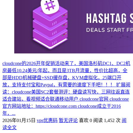
cloudcone的2026开年促销活动来了，美国洛杉矶DC1、DC2机
房最低10.24美元/年起，而且是3TB月流量，性价比超高，全
部是HDD机械硬盘+SSD缓存盘，KVM虚拟化，25端口开
放，支持支付宝和Paypal，有需要的速度下手吧！！！ 扩展阅
读：cloudcone美国SC2套餐测评：硬盘读写快，三网往返直连
适合建站，看视频适合联通移动用户 cloudcone官网 cloudcone
官方网站地址：https://cloudcone.com cloudcone成立于2016
年，...
2026年01月15日
vps优惠码
暂无评论
喜欢 0
阅读 1,452 次
阅
读全文