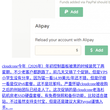
cloudcone今年（2026年）年初控制面板被黑的时候装死了两
星期，不少老客户都跑路了，前几天又搞了个促销，但是VPS
小学生没有分享，因为猛一看14.99美元/年还不错，但是仔细
一看是仅IPv6套餐，这不是坑爹吗，严重怀疑cloudcone被收购
之后的创始团队已经走人了。这次促销的是cloudcone老洛杉
矶机房老SSD硬盘套餐，有免费快照和备份功能，比较适合建
站，不过虽然支持支付宝，但是还是建议大家Paypal谨慎入
手。...