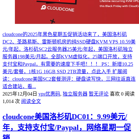
cloudcone的2025年黑色星期五促销活动来了，美国洛杉矶
DC2、圣路易斯、雷斯顿机房的纯SSD硬盘KVM VPS 10.59美
元/年起，洛杉矶SC2云服务器25美元/年起，美国洛杉矶独立
服务器198美元/月起。全部KVM虚拟化，25端口开放，支持
支付宝和Paypal，有需要的速度下手吧！！！ PS：新增10.25
美元/套餐，1核1G 16GB SSD 2TB流量，点此入手 扩展阅
读：cloudcone美国SC2套餐测评：硬盘读写快，三网往返直连
适合建站，看...
2025年12月04日
vps优惠码
,
独立服务器
暂无评论
喜欢 0
阅读
1,014 次
阅读全文
cloudcone美国洛杉矶DC01：9.99美元/
年，支持支付宝/Paypal，网络星期一促
销