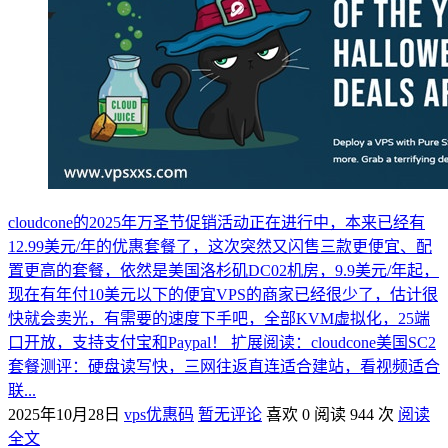
cloudcone的2025年万圣节促销活动正在进行中，本来已经有
12.99美元/年的优惠套餐了，这次突然又闪售三款更便宜、配
置更高的套餐，依然是美国洛杉矶DC02机房，9.9美元/年起，
现在有年付10美元以下的便宜VPS的商家已经很少了，估计很
快就会卖光，有需要的速度下手吧，全部KVM虚拟化，25端
口开放，支持支付宝和Paypal！ 扩展阅读：cloudcone美国SC2
套餐测评：硬盘读写快，三网往返直连适合建站，看视频适合
联...
2025年10月28日
vps优惠码
暂无评论
喜欢 0
阅读 944 次
阅读
全文