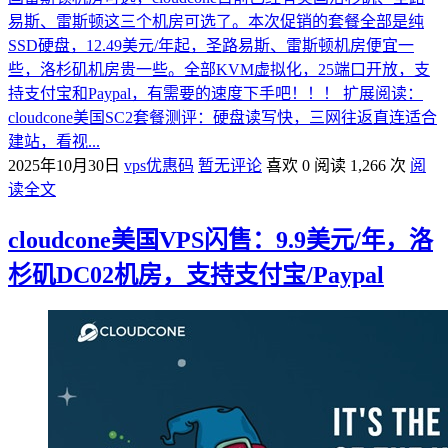
易斯、雷斯顿这三个机房可选了。本次促销的套餐全部是纯
SSD硬盘，12.49美元/年起，圣路易斯、雷斯顿机房便宜一
些，洛杉矶机房贵一些。全部KVM虚拟化，25端口开放，支
持支付宝和Paypal，有需要的速度下手吧！！！ 扩展阅读：
cloudcone美国SC2套餐测评：硬盘读写快，三网往返直连适合
建站，看视...
2025年10月30日
vps优惠码
暂无评论
喜欢 0
阅读 1,266 次
阅
读全文
cloudcone美国VPS闪售：9.9美元/年，洛
杉矶DC02机房，支持支付宝/Paypal