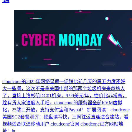
cloudcone的2025年网络星期一促销比前几天的黑五力度还好
大一些啊，这次不是拿美国中部的那两个垃圾机房来忽悠人
了，直接上洛杉矶DC01机房，9.99美元/年，性价比非常高，
趁有货大家速度入手吧。cloudcone的服务器全部KVM虚拟
化，25端口开放，支持支付宝和Paypal！ 扩展阅读：cloudcone
美国SC2套餐测评：硬盘读写快，三网往返直连适合建站，看
视频适合联通移动用户 cloudcone官网 cloudcone官方网站地
址：ht...