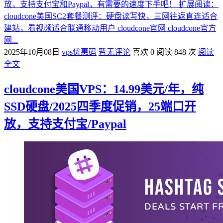
放，支持支付宝和Paypal，有需要的速度下手吧！ 扩展阅读：
cloudcone美国SC2套餐测评：硬盘读写快，三网往返直连适合
建站，看视频适合联通移动用户 cloudcone官网 cloudcone官方
网...
2025年10月08日
vps优惠码
暂无评论
喜欢 0
阅读 848 次
阅读
全文
cloudcone美国VPS：14.99美元/年，纯
SSD硬盘/2025四季度促销，25端口开
放，支持支付宝/Paypal