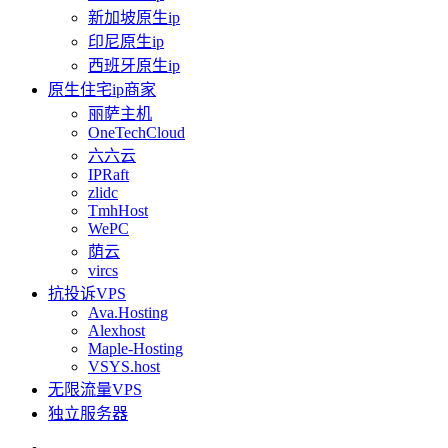
新加坡原生ip
印尼原生ip
西班牙原生ip
原生住宅ip商家
丽萨主机
OneTechCloud
六六云
IPRaft
zlidc
TmhHost
WePC
荫云
vircs
抗投诉VPS
Ava.Hosting
Alexhost
Maple-Hosting
VSYS.host
无限流量VPS
独立服务器