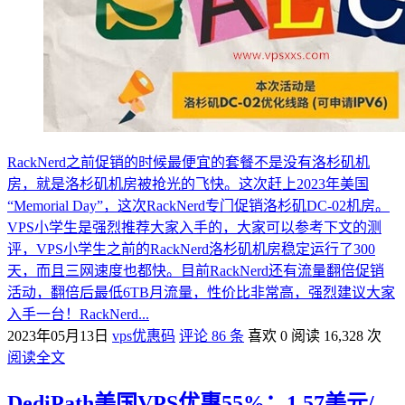
RackNerd之前促销的时候最便宜的套餐不是没有洛杉矶机
房，就是洛杉矶机房被抢光的飞快。这次赶上2023年美国
“Memorial Day”，这次RackNerd专门促销洛杉矶DC-02机房。
VPS小学生是强烈推荐大家入手的，大家可以参考下文的测
评，VPS小学生之前的RackNerd洛杉矶机房稳定运行了300
天，而且三网速度也都快。目前RackNerd还有流量翻倍促销
活动，翻倍后最低6TB月流量，性价比非常高，强烈建议大家
入手一台！RackNerd...
2023年05月13日
vps优惠码
评论 86 条
喜欢 0
阅读 16,328 次
阅读全文
DediPath美国VPS优惠55%：1.57美元/