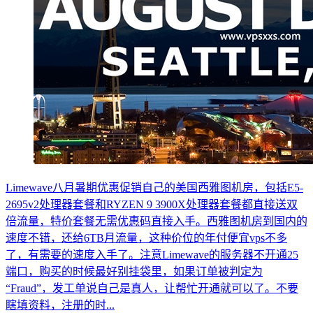
Limewave八月暑期优惠促销自己的美国西雅图机房，包括E5-
2695v2处理器套餐和RYZEN 9 3900X处理器套餐都直接送双
倍流量，特价套餐无需优惠码直接入手。西雅图机房到国内的
速度不错，还给6TB月流量，这种价位的年付便宜vps不多
了，有需要的速度入手了。注意Limewave的服务器不开通25
端口，购买的时候最好别挂袋里，如果订单被判定为
“Fraud”，发工单说自己是真人，让帮忙开通就可以了。不要
瞎填资料，注册的时...