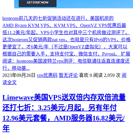
hosteons前几天的七折促销活动还在进行，美国机房的
AMD Ryzen KVM VPS、KVM VPS、OpenVZ VPS优惠后最
低11.2美元/年起，VPS小学生也对其中三个机房做过测评了。
这次hosteons又促销两款nat vps，也就是只有IPv6的VPS，价格
更便宜了，才6美元/年（不过是OpenVZ虚拟化），大家可以
根据自己的需要入手，支持支付宝、微信支付、Paypal。 扩展
阅读：hosteons美国波特兰vps测评：电信联通往返直连速度还
行，移动基...
2023年09月26日
vps优惠码
暂无评论
喜欢 0
阅读 2,959 次
阅
读全文
Limewave美国VPS送双倍内存双倍流量
还打七折：3.25美元/月起，另有年付
12.96美元套餐，AMD服务器16.82美元/
年