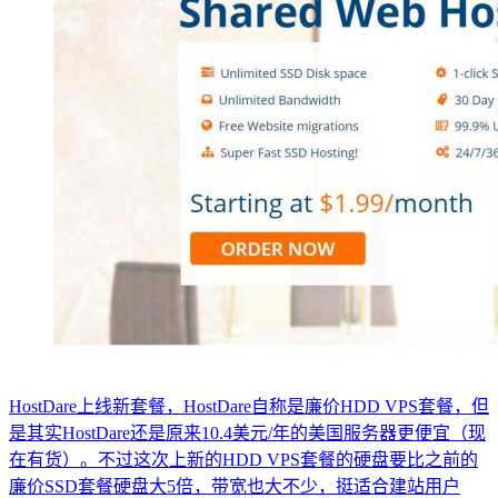
HostDare上线新套餐，HostDare自称是廉价HDD VPS套餐，但
是其实HostDare还是原来10.4美元/年的美国服务器更便宜（现
在有货）。不过这次上新的HDD VPS套餐的硬盘要比之前的
廉价SSD套餐硬盘大5倍，带宽也大不少，挺适合建站用户