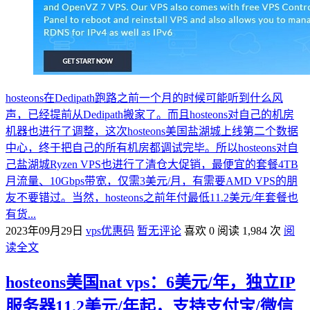
hosteons在Dedipath跑路之前一个月的时候可能听到什么风
声，已经提前从Dedipath搬家了。而且hosteons对自己的机房
机器也进行了调整，这次hosteons美国盐湖城上线第二个数据
中心，终于把自己的所有机房都调试完毕。所以hosteons对自
己盐湖城Ryzen VPS也进行了清仓大促销，最便宜的套餐4TB
月流量、10Gbps带宽，仅需3美元/月，有需要AMD VPS的朋
友不要错过。当然，hosteons之前年付最低11.2美元/年套餐也
有货...
2023年09月29日
vps优惠码
暂无评论
喜欢 0
阅读 1,984 次
阅
读全文
hosteons美国nat vps：6美元/年，独立IP
服务器11.2美元/年起，支持支付宝/微信