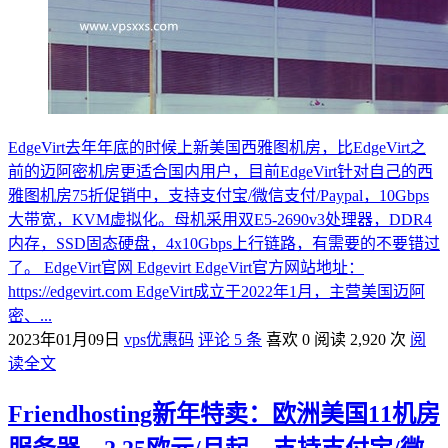
EdgeVirt去年年底的时候上新美国西雅图机房，比EdgeVirt之
前的迈阿密机房更适合国内用户，目前EdgeVirt针对自己的西
雅图机房75折促销中，支持支付宝/微信支付/Paypal，10Gbps
大带宽，KVM虚拟化。母机采用双E5-2690v3处理器，DDR4
内存，SSD固态硬盘，4x10Gbps上行链路，有需要的不要错过
了。 EdgeVirt官网 Edgevirt EdgeVirt官方网站地址：
https://edgevirt.com EdgeVirt成立于2022年1月，主营美国迈阿
密、...
2023年01月09日
vps优惠码
评论 5 条
喜欢 0
阅读 2,920 次
阅
读全文
Friendhosting新年特卖：欧洲美国11机房