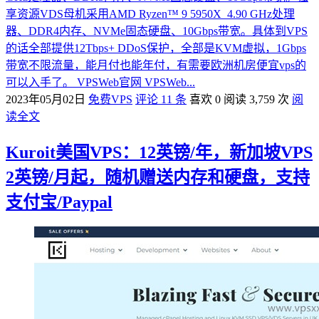
享资源VDS母机采用AMD Ryzen™ 9 5950X 4.90 GHz处理
器、DDR4内存、NVMe固态硬盘、10Gbps带宽。具体到VPS
的话全部提供12Tbps+ DDoS保护，全部是KVM虚拟，1Gbps
带宽不限流量，能月付也能年付，有需要欧洲机房便宜vps的
可以入手了。 VPSWeb官网 VPSWeb...
2023年05月02日
免费VPS
评论 11 条
喜欢 0
阅读 3,759 次
阅
读全文
Kuroit美国VPS：12英镑/年，新加坡VPS
2英镑/月起，随机赠送内存和硬盘，支持
支付宝/Paypal