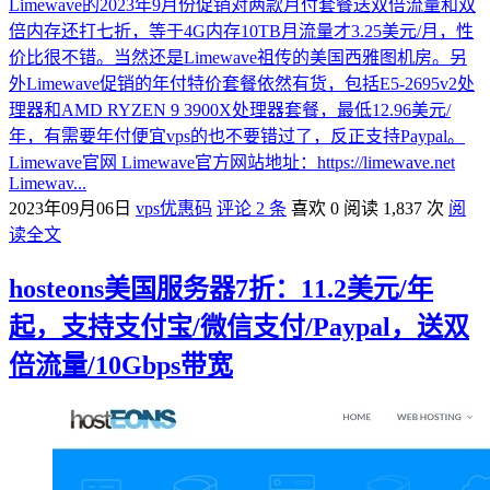
Limewave的2023年9月份促销对两款月付套餐送双倍流量和双
倍内存还打七折，等于4G内存10TB月流量才3.25美元/月，性
价比很不错。当然还是Limewave祖传的美国西雅图机房。另
外Limewave促销的年付特价套餐依然有货，包括E5-2695v2处
理器和AMD RYZEN 9 3900X处理器套餐，最低12.96美元/
年，有需要年付便宜vps的也不要错过了，反正支持Paypal。
Limewave官网 Limewave官方网站地址：https://limewave.net
Limewav...
2023年09月06日
vps优惠码
评论 2 条
喜欢 0
阅读 1,837 次
阅
读全文
hosteons美国服务器7折：11.2美元/年
起，支持支付宝/微信支付/Paypal，送双
倍流量/10Gbps带宽