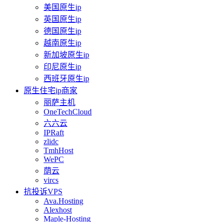
美国原生ip
英国原生ip
德国原生ip
越南原生ip
新加坡原生ip
印尼原生ip
西班牙原生ip
原生住宅ip商家
丽萨主机
OneTechCloud
六六云
IPRaft
zlidc
TmhHost
WePC
荫云
vircs
抗投诉VPS
Ava.Hosting
Alexhost
Maple-Hosting