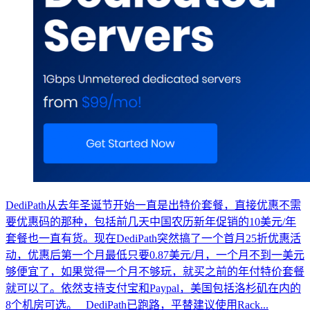
DediPath从去年圣诞节开始一直是出特价套餐，直接优惠不需
要优惠码的那种，包括前几天中国农历新年促销的10美元/年
套餐也一直有货。现在DediPath突然搞了一个首月25折优惠活
动，优惠后第一个月最低只要0.87美元/月，一个月不到一美元
够便宜了，如果觉得一个月不够玩，就买之前的年付特价套餐
就可以了。依然支持支付宝和Paypal，美国包括洛杉矶在内的
8个机房可选。 DediPath已跑路，平替建议使用Rack...