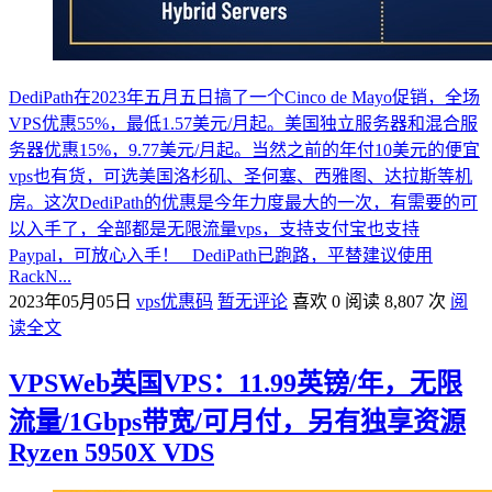
DediPath在2023年五月五日搞了一个Cinco de Mayo促销，全场
VPS优惠55%，最低1.57美元/月起。美国独立服务器和混合服
务器优惠15%，9.77美元/月起。当然之前的年付10美元的便宜
vps也有货，可选美国洛杉矶、圣何塞、西雅图、达拉斯等机
房。这次DediPath的优惠是今年力度最大的一次，有需要的可
以入手了，全部都是无限流量vps，支持支付宝也支持
Paypal，可放心入手！ DediPath已跑路，平替建议使用
RackN...
2023年05月05日
vps优惠码
暂无评论
喜欢 0
阅读 8,807 次
阅
读全文
VPSWeb英国VPS：11.99英镑/年，无限
流量/1Gbps带宽/可月付，另有独享资源
Ryzen 5950X VDS