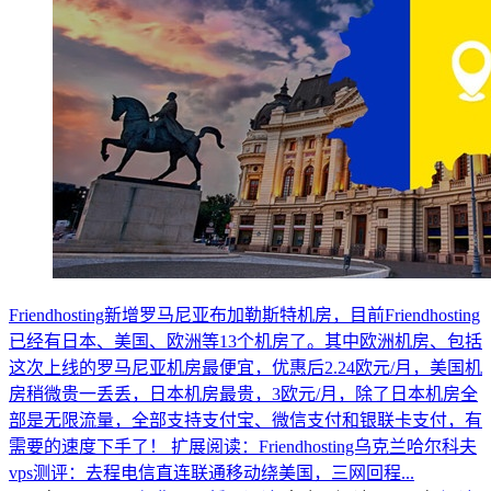
Friendhosting新增罗马尼亚布加勒斯特机房，目前Friendhosting
已经有日本、美国、欧洲等13个机房了。其中欧洲机房、包括
这次上线的罗马尼亚机房最便宜，优惠后2.24欧元/月，美国机
房稍微贵一丢丢，日本机房最贵，3欧元/月，除了日本机房全
部是无限流量，全部支持支付宝、微信支付和银联卡支付，有
需要的速度下手了！ 扩展阅读：Friendhosting乌克兰哈尔科夫
vps测评：去程电信直连联通移动绕美国，三网回程...