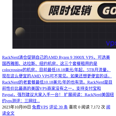
RackNerd清仓促销自己的AMD Ryzen 9 3900X VPS，可选美
国西雅图、达拉斯、纽约机房，这三个套餐租用的是
colocrossing的机房，目前最低18.18美元/年起，5TB月流量，
现在这么便宜的AMD VPS可不常见。如果还想更便宜的话，
RackNerd的老套餐最低10.18美元/年的也有货。RackNerd是目
前性价比最高的美国VPS商家没有之一，支持支付宝和
Paypal，强烈建议大家入手一台！ 扩展阅读：RackNerd美国纽
约vps测评：三网往...
2023年10月09日
免费VPS
评论 39 条
喜欢 0
阅读 7,172 次
阅
读全文