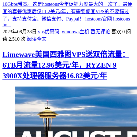
10Gbps带宽。这是hosteons今年促销力度最大的一次了，最便
宜的套餐优惠后仅11.2美元/年，有需要便宜VPS的不要错过
了，支持支付宝、微信支付、Paypal！ hosteons官网 hosteons
ho...
2023年08月28日
vps优惠码
,
windows主机
暂无评论
喜欢 0
阅
读 2,510 次
阅读全文
Limewave美国西雅图VPS送双倍流量：
6TB月流量12.96美元/年，RYZEN 9
3900X处理器服务器16.82美元/年