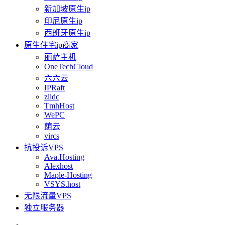
新加坡原生ip
印尼原生ip
西班牙原生ip
原生住宅ip商家
丽萨主机
OneTechCloud
六六云
IPRaft
zlidc
TmhHost
WePC
荫云
vircs
抗投诉VPS
Ava.Hosting
Alexhost
Maple-Hosting
VSYS.host
无限流量VPS
独立服务器