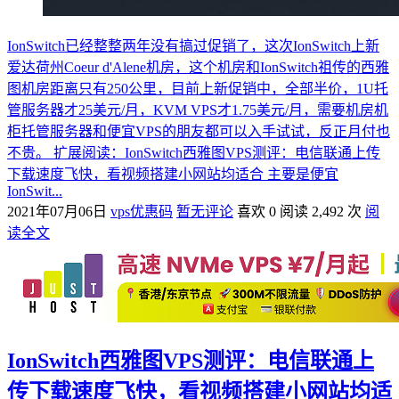
IonSwitch已经整整两年没有搞过促销了，这次IonSwitch上新
爱达荷州Coeur d'Alene机房，这个机房和IonSwitch祖传的西雅
图机房距离只有250公里，目前上新促销中，全部半价，1U托
管服务器才25美元/月，KVM VPS才1.75美元/月，需要机房机
柜托管服务器和便宜VPS的朋友都可以入手试试，反正月付也
不贵。 扩展阅读：IonSwitch西雅图VPS测评：电信联通上传
下载速度飞快，看视频搭建小网站均适合 主要是便宜
IonSwit...
2021年07月06日
vps优惠码
暂无评论
喜欢 0
阅读 2,492 次
阅
读全文
IonSwitch西雅图VPS测评：电信联通上
传下载速度飞快，看视频搭建小网站均适