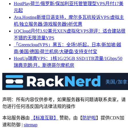
HostPlay荷兰/俄罗斯/保加利亚托管管理型VPS月付17美
元起
Ava.Hosting新增日语支持，摩尔多瓦抗投诉VPS/虚拟主
机/独立服务器/游戏服务器9折优惠
1QCloud月付3.92美元XEN虚拟化VPS测评：适合建站很
不错的无限流量VPS
「GreencloudVPS」黑五：全场5折起，日本/新加坡/越
南/美国/德国/荷兰机房/大硬盘/支持支付宝
HostUp瑞典VPS：1核1G/25GB SSD/1TB流量/1Gbps/50
瑞典克朗/月，斯德哥尔摩机房
声明：所有内容仅供参考，如果服务器有问题请联系卖家，请
勿进行任何违反国内法律法规的操作
本站服务器由
【标准互联】
赞助，由【
防护啦
】提供CDN加
速和防御 |
sitemap