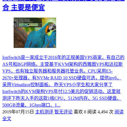
合 主要是便宜
IonSwitch是一家成立于2016年的正规美国VPS商家，有自己的
AS号和BGP网络。主营基于KVM架构的西雅图VPS和达拉斯
VPS，也有独立服务器和服务器托管业务。CPU采用E5-
2670+处理器，有NVMe RAID 10 SSD硬盘可选，提供ipv6，
采用Virtualizor控制面板。 昨天VPS小学生和大家分享了
IonSwitch的KVM架构VPS年付12.5美元的促销活动。这里就
测评下昨天入手的这款1核CPU、512M内存、5G SSD硬盘、
500GB流量、1Gbps端口、1...
2019年07月15日
主机测评
暂无评论
喜欢 0
阅读 4,494 次
阅读
全文