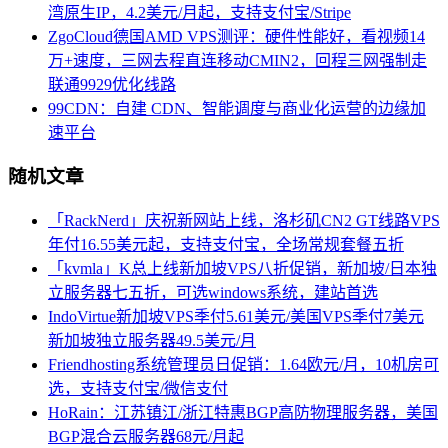
湾原生IP，4.2美元/月起，支持支付宝/Stripe
ZgoCloud德国AMD VPS测评：硬件性能好，看视频14
万+速度，三网去程直连移动CMIN2，回程三网强制走
联通9929优化线路
99CDN：自建 CDN、智能调度与商业化运营的边缘加
速平台
随机文章
「RackNerd」庆祝新网站上线，洛杉矶CN2 GT线路VPS
年付16.55美元起，支持支付宝，全场常规套餐五折
「kvmla」K总上线新加坡VPS八折促销，新加坡/日本独
立服务器七五折，可选windows系统，建站首选
IndoVirtue新加坡VPS季付5.61美元/美国VPS季付7美元
新加坡独立服务器49.5美元/月
Friendhosting系统管理员日促销：1.64欧元/月，10机房可
选，支持支付宝/微信支付
HoRain：江苏镇江/浙江特惠BGP高防物理服务器，美国
BGP混合云服务器68元/月起