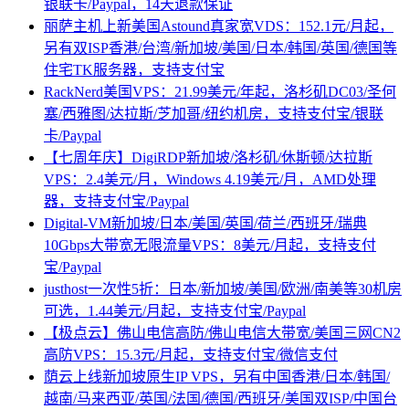
银联卡/Paypal，14天退款保证
丽萨主机上新美国Astound真家宽VDS：152.1元/月起，
另有双ISP香港/台湾/新加坡/美国/日本/韩国/英国/德国等
住宅TK服务器，支持支付宝
RackNerd美国VPS：21.99美元/年起，洛杉矶DC03/圣何
塞/西雅图/达拉斯/芝加哥/纽约机房，支持支付宝/银联
卡/Paypal
【七周年庆】DigiRDP新加坡/洛杉矶/休斯顿/达拉斯
VPS：2.4美元/月，Windows 4.19美元/月，AMD处理
器，支持支付宝/Paypal
Digital-VM新加坡/日本/美国/英国/荷兰/西班牙/瑞典
10Gbps大带宽无限流量VPS：8美元/月起，支持支付
宝/Paypal
justhost一次性5折：日本/新加坡/美国/欧洲/南美等30机房
可选，1.44美元/月起，支持支付宝/Paypal
【极点云】佛山电信高防/佛山电信大带宽/美国三网CN2
高防VPS：15.3元/月起，支持支付宝/微信支付
荫云上线新加坡原生IP VPS，另有中国香港/日本/韩国/
越南/马来西亚/英国/法国/德国/西班牙/美国双ISP/中国台