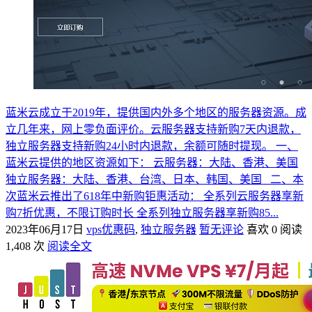
蓝米云成立于2019年，提供国内外多个地区的服务器资源。成
立几年来，网上零负面评价。云服务器支持新购7天内退款，
独立服务器支持新购24小时内退款，余额可随时提现。 一、
蓝米云提供的地区资源如下： 云服务器：大陆、香港、美国
独立服务器：大陆、香港、台湾、日本、韩国、美国 二、本
次蓝米云推出了618年中新购钜惠活动： 全系列云服务器享新
购7折优惠，不限订购时长 全系列独立服务器享新购85...
2023年06月17日
vps优惠码
,
独立服务器
暂无评论
喜欢 0
阅读
1,408 次
阅读全文