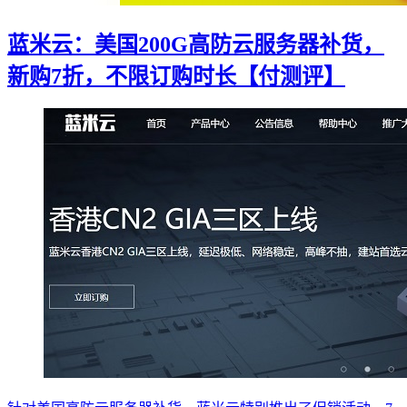
蓝米云：美国200G高防云服务器补货，
新购7折，不限订购时长【付测评】