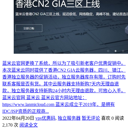
蓝米云官网更换了系统，所以为了吸引新老客户优惠促销中。
本次蓝米云同时提供了香港CN2 GIA云服务器，四川、镇江、
香港独立服务器的促销活动，独立服务器库存有限，订购时先
联系客服是否有货。其中云服务器支持新购7天内无理由退
款，独立服务器支持新购24小时内无理由退款，可放心入手。
蓝米云官网 蓝米云 蓝米云官方网站地址：
https://www.lanmicloud.com 蓝米云成立于2019年，是拥有
IDC/ISP资质的正规商...
2022年04月20日
vps优惠码
,
独立服务器
暂无评论
喜欢 0
阅读
2,170 次
阅读全文