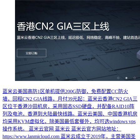
蓝米云美国高防1区单机提供200G防御，免费配置CC防火
墙，回程CN2 GIA线路，月付39元起；蓝米云香港CN2 GIA三
区位于香港沙田机房，采用固态SSD硬盘，并配备RAID10阵
列及电池，香港到大陆最快线路。蓝米云美国、中国香港机房
均采用KVM虚拟化，除美国最低套餐外，均可选windows vps
操作系统。 蓝米云官网 蓝米云 蓝米云官方网站地址：
https://www.lanmicloud.com 蓝米云成立于2019年，主营美国圣