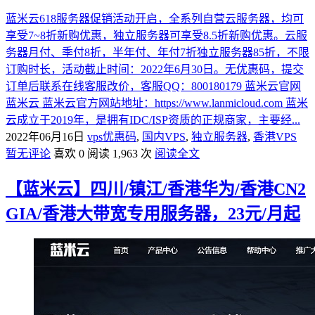
蓝米云618服务器促销活动开启，全系列自营云服务器，均可
享受7~8折新购优惠，独立服务器可享受8.5折新购优惠。云服
务器月付、季付8折，半年付、年付7折独立服务器85折，不限
订购时长，活动截止时间：2022年6月30日。无优惠码，提交
订单后联系在线客服改价，客服QQ：800180179 蓝米云官网
蓝米云 蓝米云官方网站地址：https://www.lanmicloud.com 蓝米
云成立于2019年，是拥有IDC/ISP资质的正规商家，主要经...
2022年06月16日
vps优惠码
,
国内VPS
,
独立服务器
,
香港VPS
暂无评论
喜欢 0
阅读 1,963 次
阅读全文
【蓝米云】四川/镇江/香港华为/香港CN2
GIA/香港大带宽专用服务器，23元/月起