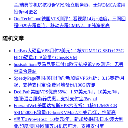
兰/瑞典等机房抗投诉VPS/独立服务器，无视DMCA滥用
投诉/可匿名
OneTechCloud德国VPS测评：看视频14万+速度，三网回
程9929去程直连，移动去程CMIN2，IP纯净度高
随机文章
LetBox大硬盘VPS月付2美元：1核512M/11G SSD+125G
HDD硬盘/1TB流量/1Gbps/KVM
hostsolutions罗马尼亚年付10欧元抗投诉VPS测评：无丢
包适合建站
SpeedyPage英国/美国纽约/新加坡VPS九折：3.15英镑/月
起，支持支付宝/免费异地备份/100G防御
DediPath美国VPS优惠55%：1.57美元/月，10美元/年，
独服/混合服务器优惠，支持支付宝/Paypal
ForwardWeb美国达拉斯VPS六五折：1核512M/20GB
SSD/500GB流量/1Gbps/KVM/22.75美元/年，性能高
#黑五#ProwHost：50美元/年，新加坡/韩国/日本/澳大利
亚/印度/美国/欧洲等14机房可选，支持支付宝