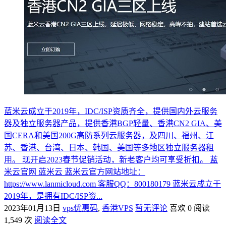
蓝米云成立于2019年，IDC/ISP资质齐全，提供国内外云服务
器及独立服务器产品，提供香港BGP轻量、香港CN2 GIA、美
国CERA和美国200G高防系列云服务器，及四川、福州、江
苏、香港、台湾、日本、韩国、美国等多地区独立服务器租
用。 现开启2023春节促销活动，新老客户均可享受折扣。 蓝
米云官网 蓝米云 蓝米云官方网站地址：
https://www.lanmicloud.com 客服QQ：800180179 蓝米云成立于
2019年，是拥有IDC/ISP资...
2023年01月13日
vps优惠码
,
香港VPS
暂无评论
喜欢 0
阅读
1,549 次
阅读全文