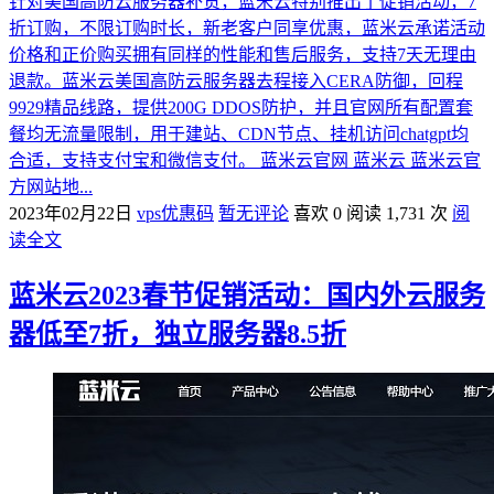
针对美国高防云服务器补货，蓝米云特别推出了促销活动，7
折订购，不限订购时长，新老客户同享优惠，蓝米云承诺活动
价格和正价购买拥有同样的性能和售后服务，支持7天无理由
退款。蓝米云美国高防云服务器去程接入CERA防御，回程
9929精品线路，提供200G DDOS防护，并且官网所有配置套
餐均无流量限制，用于建站、CDN节点、挂机访问chatgpt均
合适，支持支付宝和微信支付。 蓝米云官网 蓝米云 蓝米云官
方网站地...
2023年02月22日
vps优惠码
暂无评论
喜欢 0
阅读 1,731 次
阅
读全文
蓝米云2023春节促销活动：国内外云服务
器低至7折，独立服务器8.5折