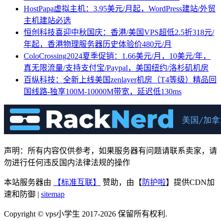
HostPapa虚拟主机：3.95美元/月起，WordPress建站/外贸
主机建站必选
恒创科技喜迎中秋国庆：香港/美国VPS超低2.5折318元/
年起，香港物理服务器历史体验价480元/月
ColoCrossing2024夏季促销：1.66美元/月，10美元/年，
真无限流量/支持支付宝/Paypal，美国纽约/洛杉矶机房
百纵科技：全新上线美国zenlayer机房（T4等级）精品回
国线路-独享100M-10000M带宽，延迟低130ms
声明：所有内容仅供参考，如果服务器有问题请联系卖家，请
勿进行任何违反国内法律法规的操作
本站服务器由
【标准互联】
赞助，由【
防护啦
】提供CDN加
速和防御 |
sitemap
Copyright © vps小学生 2017-2026 保留所有权利.