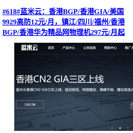
#618#蓝米云：香港BGP/香港GIA/美国
9929高防12元/月，镇江/四川/福州/香港
BGP/香港华为精品网物理机297元/月起