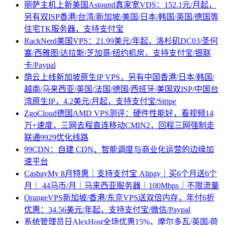
丽萨主机上新美国Astound真家宽VDS：152.1元/月起，
另有双ISP香港/台湾/新加坡/美国/日本/韩国/英国/德国等
住宅TK服务器，支持支付宝
RackNerd美国VPS：21.99美元/年起，洛杉矶DC03/圣何
塞/西雅图/达拉斯/芝加哥/纽约机房，支持支付宝/银联
卡/Paypal
荫云上线新加坡原生IP VPS，另有中国香港/日本/韩国/
越南/马来西亚/英国/法国/德国/西班牙/美国双ISP/中国台
湾原生IP，4.2美元/月起，支持支付宝/Stripe
ZgoCloud德国AMD VPS测评：硬件性能好，看视频14
万+速度，三网去程直连移动CMIN2，回程三网强制走
联通9929优化线路
99CDN：自建 CDN、智能调度与商业化运营的边缘加
速平台
CasbayMy 8月特惠｜支持支付宝 Alipay｜买6个月送6个
月｜ 44马币/月｜马来西亚服务器｜100Mbps｜不限流量
OrangeVPS新加坡/香港/东京VPS送双倍内存，年付6折
优惠：34.56美元/年起，支持支付宝/微信/Paypal
系统管理员日AlexHost全场优惠15%，摩尔多瓦/英国/荷