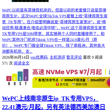
WePC以前是有菲律宾机房的，但是以前的老套餐只说是菲律
宾原生IP，这次WePC全球TikTok VPS套餐上线“菲律宾原生家
宽_TK专用”，在介绍里明确说是“菲律宾原生家宽IP”，说“移
动优秀/联通凑合/电信必须中转”，WePC这个菲律宾原生家宽
TK专用VPS是50M带宽，其实够两个人同时直播使用了，和
WePC其他冷门机房Tiktok VPS也一样是24.9澳元/月（原
价），WePC专门做全球Tiktok VPS，除了南极洲，其他各大
洲都有机房。支...
2026年06月14日
vps优惠码
,
主机测评
暂无评论
喜欢 0
阅读
571 次
阅读全文
WePC上线南非原生ip_TK专用VPS，
22.41澳元/月起，另有英法德西美加澳日