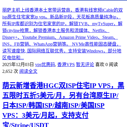
丽萨主机上线香港本土宽带运营商，香港有线宽频iCable的双
isp原生住宅家宽ip vps。新品新IP段，天花板高质量纯净ip，
所有IP库都识别为住宅家宽的IP，解锁TVB、myTvSuper，解
锁cityline抢票，解锁香港本土服务和流媒体、Netflix、
Disney+、Youtube Premium、Amazon Prime Video、Steam、
INS，FB营销、WhatsApp营销等。 NVMe高性能固态硬盘，
读写速度快, 国际网络互联优秀，支持安装Windows，部分地
区电信和...
2025年12月03日
vps优惠码
,
香港VPS
暂无评论
喜欢 0
阅读
2,652 次
阅读全文
荫云新增香港HGC双ISP住宅IP VPS，黑
五限时五折5美元/月，另有台湾原生IP/
日本ISP/韩国ISP/越南ISP/美国ISP
VPS：3美元/月起，支持支付
宝/Stripe/USDT