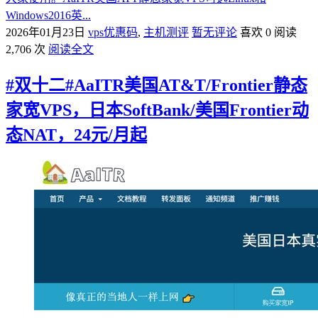
Windows2016英...
2026年01月23日
vps优惠码
,
主机测评
暂无评论
喜欢 0
阅读
2,706 次
阅读全文
#双十二#AaITR美国AT&T/Frontier静态
家宽VPS，日本SoftBank/美国Frontier动
态NAT，24元/月起