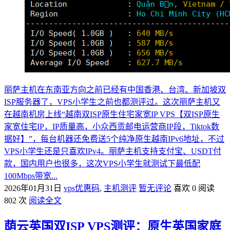
丽萨主机在东南亚方向之前已经有中国香港、台湾、新加坡双
ISP服务器了，VPS小学生之前也都测评过。这次丽萨主机又
在越南机房上线“越南双ISP原生住宅家宽IP VPS【双ISP原生
家宽住宅IP，IP质量高，小众西贡邮电运营商IP段，Tiktok数
据好】”，每台机器还免费送5个纯净原生越南IPv6地址，不过
VPS小学生还是只喜欢IPv4。丽萨主机支持支付宝、USDT付
款，国内用户也很多，这次VPS小学生就测试下最低配
100Mbps带宽...
2026年01月31日
vps优惠码
,
主机测评
暂无评论
喜欢 0
阅读
802 次
阅读全文
荫云英国双ISP VPS测评：原生英国家庭