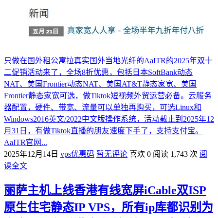
只做在国外租公寓拉真实国外当地光纤的AaITR的2025年双十
二促销活动来了，全场8折优惠，包括日本SoftBank动态
NAT、美国Frontier动态NAT、美国AT&T静态家宽、美国
Frontier静态家宽可选，做Tiktok短视频外贸运营必备。云服务
器配置，硬件、带宽、流量可以单独再购买，可选Linux和
Windows2016英文/2022中文版操作系统，活动截止到2025年12
月31日，有做Tiktok直播的朋友速度下手了，支持支付宝。
AaITR官网...
2025年12月14日
vps优惠码
暂无评论
喜欢 0
阅读 1,743 次
阅
读全文
丽萨主机上线香港有线宽屏iCable双ISP
原生住宅静态IP VPS，所有ip库都识别为