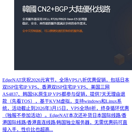
EdgeNAT庆祝2026元宵节，全场VPS八折优惠促销，包括日本
双ISP住宅IP VPS、香港双ISP住宅IP VPS、美国三网
AS4837、韩国SK原生IP VPS都参与促销，提供7天无理由退
款（先看TOS），基于KVM虚拟，支持windows和Linux系
统，活动截止到2026年3月15日，VPS全场8折，终身循环优惠
（独服不参加活动）。EdgeNAT本次还补货日本国际线路/香
港国际线路/香港直连线路/韩国独立服务器，无需优惠码可直
接入手，性价比也超高...