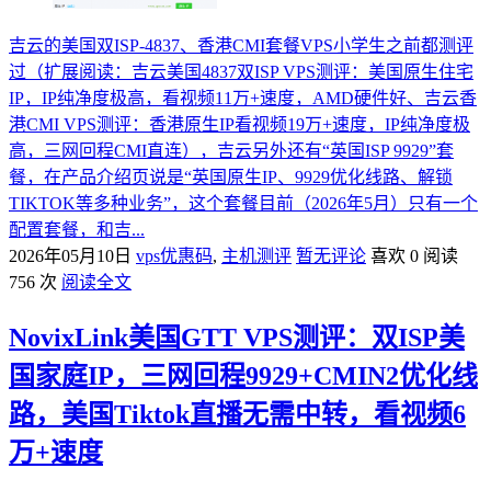
吉云的美国双ISP-4837、香港CMI套餐VPS小学生之前都测评
过（扩展阅读：吉云美国4837双ISP VPS测评：美国原生住宅
IP，IP纯净度极高，看视频11万+速度，AMD硬件好、吉云香
港CMI VPS测评：香港原生IP看视频19万+速度，IP纯净度极
高，三网回程CMI直连），吉云另外还有“英国ISP 9929”套
餐，在产品介绍页说是“英国原生IP、9929优化线路、解锁
TIKTOK等多种业务”，这个套餐目前（2026年5月）只有一个
配置套餐，和吉...
2026年05月10日
vps优惠码
,
主机测评
暂无评论
喜欢 0
阅读
756 次
阅读全文
NovixLink美国GTT VPS测评：双ISP美
国家庭IP，三网回程9929+CMIN2优化线
路，美国Tiktok直播无需中转，看视频6
万+速度