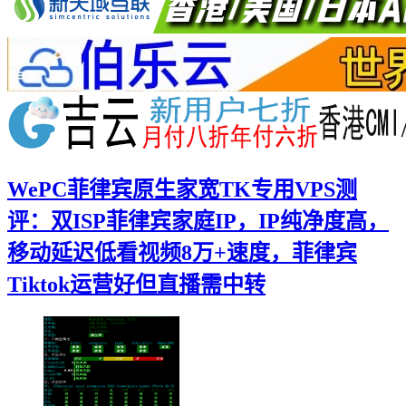
WePC菲律宾原生家宽TK专用VPS测
评：双ISP菲律宾家庭IP，IP纯净度高，
移动延迟低看视频8万+速度，菲律宾
Tiktok运营好但直播需中转