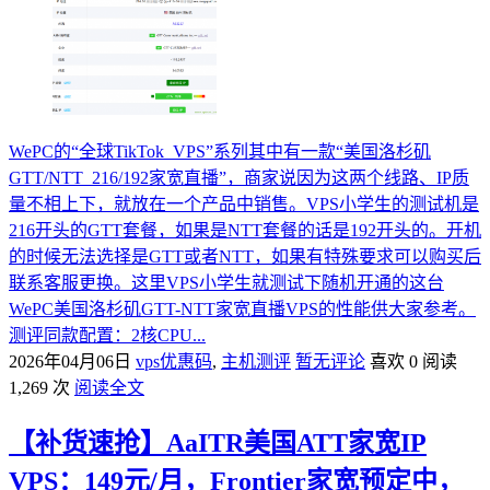
WePC的“全球TikTok_VPS”系列其中有一款“美国洛杉矶
GTT/NTT_216/192家宽直播”，商家说因为这两个线路、IP质
量不相上下，就放在一个产品中销售。VPS小学生的测试机是
216开头的GTT套餐，如果是NTT套餐的话是192开头的。开机
的时候无法选择是GTT或者NTT，如果有特殊要求可以购买后
联系客服更换。这里VPS小学生就测试下随机开通的这台
WePC美国洛杉矶GTT-NTT家宽直播VPS的性能供大家参考。
测评同款配置：2核CPU...
2026年04月06日
vps优惠码
,
主机测评
暂无评论
喜欢 0
阅读
1,269 次
阅读全文
【补货速抢】AaITR美国ATT家宽IP
VPS：149元/月，Frontier家宽预定中，