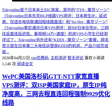
Tokyonline是个日本本土IDC商家，其中的“TY8 - 東京ゾーン”
（Tokyonline日本东京BGP线路VPS测评：日本原生IP，延迟
高，仅适合电信联通回程线路直连）和“So-Net - 東京ゾーン”
（Tokyonline索尼通讯日本VPS测评：双ISP日本住宅IP，三网
往返直连延迟低，看视频14万+速度）机房VPS小学生已经测
评过了，Tokyonline另外还有“KDDI - 東京ゾーン”套餐，顾名
思义是在日本第二大电信运营商KDDI的机房，产品介绍页说
是...
2026年04月22日
vps优惠码
,
主机测评
暂无评论
喜欢 0
阅读
1,146 次
阅读全文
WePC美国洛杉矶GTT-NTT家宽直播
VPS测评：双ISP美国家庭IP，原生IP纯
净度高，三网去程直连回程强制9929优化
线路