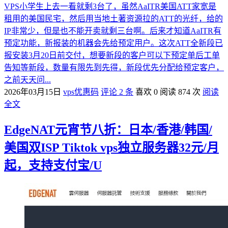
VPS小学生上去一看就剩3台了，虽然AaITR美国ATT家宽是
租用的美国民宅，然后用当地土著资源拉的ATT的光纤，给的
IP非常少，但是也不能开卖就剩三台啊。后来才知道AaITR有
预定功能，新报装的机器会先给预定用户。这次ATT全新段已
报安装3月20日前交付，想要新段的客户可以下预定单后工单
告知等新段，数量有限先到先得，新段优先分配给预定客户，
之前天天问...
2026年03月15日
vps优惠码
评论 2 条
喜欢 0
阅读 874 次
阅读
全文
EdgeNAT元宵节八折：日本/香港/韩国/
美国双ISP Tiktok vps独立服务器32元/月
起，支持支付宝/U