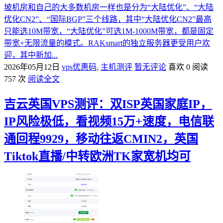
坡机房和自己的大多数机房一样也是分为“大陆优化”、“大陆
优化CN2”、“国际BGP”三个线路，其中“大陆优化CN2”最高
只能选10M带宽，“大陆优化”可选1M-1000M带宽，都是固定
带宽+无限流量的模式。RAKsmart的独立服务器更受用户欢
迎，其中新加...
2026年05月12日
vps优惠码
,
主机测评
暂无评论
喜欢 0
阅读
757 次
阅读全文
吉云英国VPS测评：双ISP英国家庭IP，
IP风险极低，看视频15万+速度，电信联
通回程9929，移动往返CMIN2，英国
Tiktok直播/中转欧洲TK家宽机均可