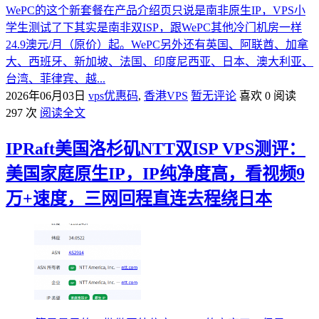
WePC的这个新套餐在产品介绍页只说是南非原生IP，VPS小
学生测试了下其实是南非双ISP，跟WePC其他冷门机房一样
24.9澳元/月（原价）起。WePC另外还有英国、阿联酋、加拿
大、西班牙、新加坡、法国、印度尼西亚、日本、澳大利亚、
台湾、菲律宾、越...
2026年06月03日
vps优惠码
,
香港VPS
暂无评论
喜欢 0
阅读
297 次
阅读全文
IPRaft美国洛杉矶NTT双ISP VPS测评：
美国家庭原生IP，IP纯净度高，看视频9
万+速度，三网回程直连去程绕日本