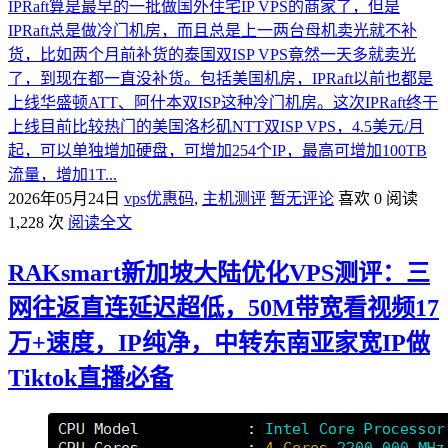
IPRaft算是最早的一批做国外住宅IP VPS的商家了，但是
IPRaft总是做冷门机房，而且总是上一两台母机卖光就不补
货，比如两个月前补货的泰国双ISP VPS竟然一天多就卖光
了，到现在都一直没补货。包括美国机房，IPRaft以前也都是
上线华盛顿ATT、阿什本双ISP这种冷门机房。这次IPRaft终于
上线目前比较热门的美国洛杉矶NTT双ISP VPS，4.5美元/月
起，可以单独增加硬盘，可增加254个IP，最高可增加100TB
流量，增加1T...
2026年05月24日
vps优惠码
,
主机测评
暂无评论
喜欢 0
阅读
1,228 次
阅读全文
RAKsmart新加坡大陆优化VPS测评：三
网往返直连延迟超低，50M带宽看视频17
万+速度，IP纯净，中转东南亚家宽IP做
Tiktok直播必备