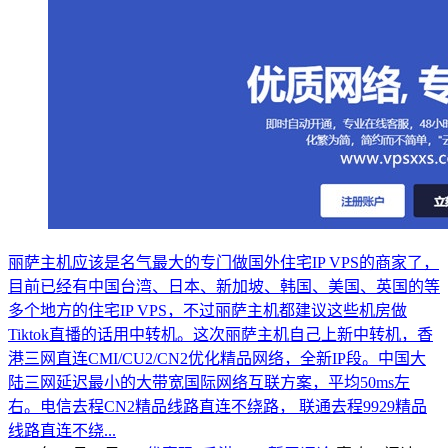
丽萨主机应该是名气最大的专门做国外住宅IP VPS的商家了，
目前已经有中国台湾、日本、新加坡、韩国、美国、英国的等
多个地方的住宅IP VPS，不过丽萨主机都建议这些机房做
Tiktok直播的话用中转机。这次丽萨主机自己上新中转机，香
港三网直连CMI/CU2/CN2优化精品网络，全新IP段。中国大
陆三网延迟最小的大带宽国际网络互联方案，平均50ms左
右。电信去程CN2精品线路直连不绕路， 联通去程9929精品
线路直连不绕...