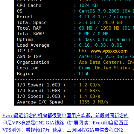
Evoxt最近新增的机房都很受中国用户欢迎，前段时间新增的
印尼VPS竟然是CN2 GIA线路（扩展阅读：Evoxt印度尼西亚
VPS测评：看视频17万+速度，三网回程GIA电信去程CN2