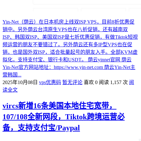
Yin-Net（荫云）在日本机房上线双ISP VPS，目前8折优惠促
销中。另外荫云台湾原生VPS也在八折促销，还有越南双
ISP、韩国双ISP、美国双ISP是七折优惠促销，有做Tiktok短视
频运营的朋友不要错过了。另外荫云还有多IP型VPS也在促
销，也是国外双ISP，适合批量起号的朋友入手。全部KVM虚
拟化，支持支付宝、银行卡和USDT。 荫云yinnet官网 荫云
Yin-Net官方网站地址：https://www.yin-net.com 荫云Yin-Net主
营韩国...
2025年10月08日
vps优惠码
暂无评论
喜欢 0
阅读 1,157 次
阅
读全文
vircs新增16条美国本地住宅宽带，
107/108全新网段，Tiktok跨境运营必
备，支持支付宝/Paypal