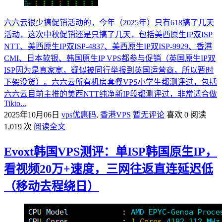
六六云很少搞促销活动的，今年（2025年）只有618搞了几天
活动，这次中秋促销还是只搞了几天，包括美西原生IP双ISP
NTT、美西原生IP双ISP-4837、美西原生IP双ISP-9929、香港
CMI、日本软银、韩国原生IP VPS都参与促销（英国原生IP双
ISP因为是真家宽，疑似被同行举报到英国运营商，所以暂时
下架没货）。六六云所有机房套餐VPS小学生都测评过，包括
六六云目前主推的美西NTT纯净新IP段都测评过，非常适合做
Tikto...
2025年10月06日
vps优惠码
,
香港VPS
暂无评论
喜欢 0
阅读
1,019 次
阅读全文
Evoxt韩国VPS测评：单ISP韩国原生IP，
看视频20万+速度，三网往返直连延迟低
（移动去程绕日）