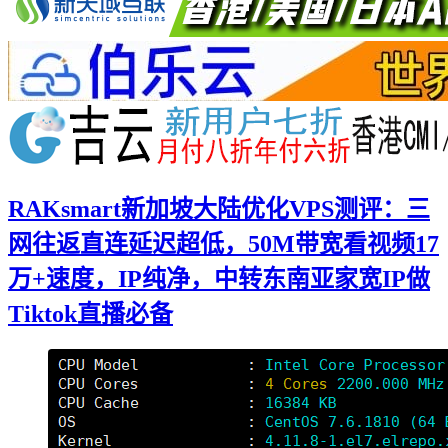
RAKsmart新加坡大陆优化VPS测评：三
网往返直连延迟超低，50M带宽看视频17
万+速度，IP纯净，中转东南亚家宽IP做
Tiktok直播必备