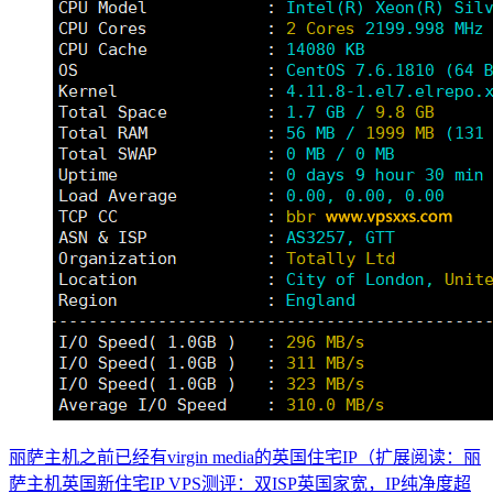
丽萨主机之前已经有virgin media的英国住宅IP（扩展阅读：丽
萨主机英国新住宅IP VPS测评：双ISP英国家宽，IP纯净度超