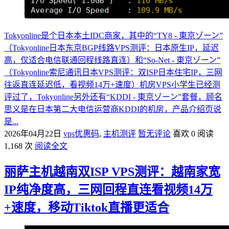
Tokyonline是个日本本土IDC商家，其中的“TY8 - 東京ゾーン”
（Tokyonline日本东京BGP线路VPS测评：日本原生IP，延迟
高，仅适合电信联通回程线路直连）和“So-Net - 東京ゾーン”
（Tokyonline索尼通讯日本VPS测评：双ISP日本住宅IP，三网
往返直连延迟低，看视频14万+速度）机房VPS小学生已经测
评过了，Tokyonline另外还有“KDDI - 東京ゾーン”套餐，顾名
思义是在日本第二大电信运营商KDDI的机房，产品介绍页说
是...
2026年04月22日
vps优惠码
,
主机测评
暂无评论
喜欢 0
阅读
1,168 次
阅读全文
丽萨主机越南双ISP VPS测评：越南家宽
IP纯净度高，三网回程直连看视频14万
+速度，移动Tiktok直播更适合