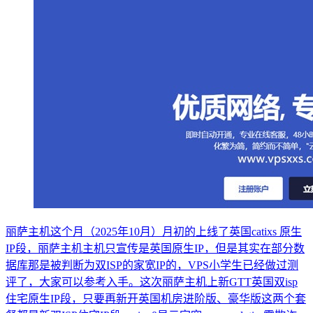
丽萨主机这个月（2025年10月）月初的上线了英国catixs 原生
IP段，丽萨主机主机只宣传是英国原生IP，但是其实在部分数
据库那是被判断为双ISP的家宽IP的，VPS小学生已经做过测
评了，大家可以参考入手。这次丽萨主机上新GTT英国双isp
住宅原生IP段，只要再新开英国机房进阶版、豪华版这两个套