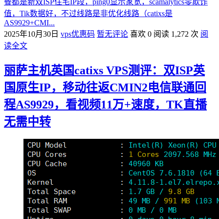
餐都是新双ISP住宅IP段，ping0显示家宽，scamalytics零欺诈
值，Tik数据好，不过线路是非优化线路（catixs是
AS9929+CMI...
2025年10月30日
vps优惠码
暂无评论
喜欢 0
阅读 1,272 次
阅
读全文
丽萨主机英国catixs VPS测评：双ISP英
国原生IP，移动往返CMIN2电信联通回
程AS9929，看视频11万+速度，TK直播
无需中转