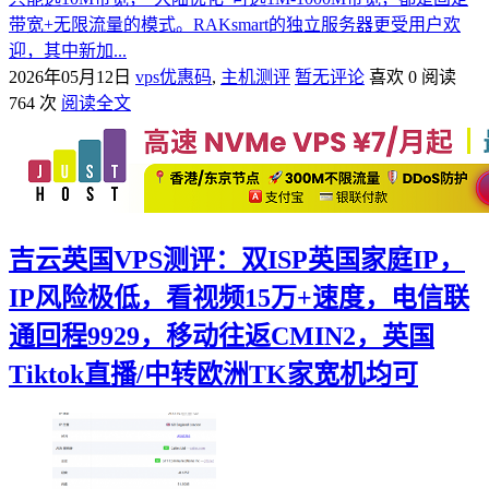
带宽+无限流量的模式。RAKsmart的独立服务器更受用户欢
迎，其中新加...
2026年05月12日
vps优惠码
,
主机测评
暂无评论
喜欢 0
阅读
764 次
阅读全文
吉云英国VPS测评：双ISP英国家庭IP，
IP风险极低，看视频15万+速度，电信联
通回程9929，移动往返CMIN2，英国
Tiktok直播/中转欧洲TK家宽机均可