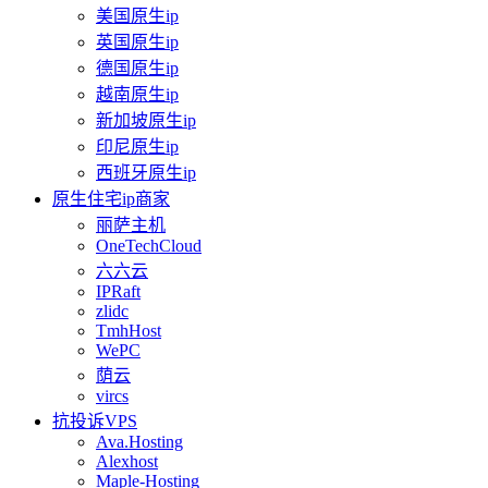
美国原生ip
英国原生ip
德国原生ip
越南原生ip
新加坡原生ip
印尼原生ip
西班牙原生ip
原生住宅ip商家
丽萨主机
OneTechCloud
六六云
IPRaft
zlidc
TmhHost
WePC
荫云
vircs
抗投诉VPS
Ava.Hosting
Alexhost
Maple-Hosting