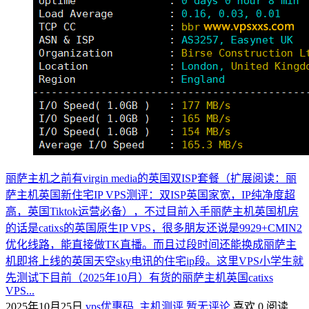
丽萨主机之前有virgin media的英国双ISP套餐（扩展阅读：丽
萨主机英国新住宅IP VPS测评：双ISP英国家宽，IP纯净度超
高，英国Tiktok运营必备），不过目前入手丽萨主机英国机房
的话是catixs的英国原生IP VPS，很多朋友还说是9929+CMIN2
优化线路，能直接做TK直播。而且过段时间还能换成丽萨主
机即将上线的英国天空sky电讯的住宅ip段。这里VPS小学生就
先测试下目前（2025年10月）有货的丽萨主机英国catixs
VPS...
2025年10月25日
vps优惠码
,
主机测评
暂无评论
喜欢 0
阅读