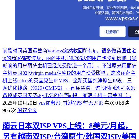
前段时间英国运营商Vorboss突然收回所有ip，很多做英国住宅
ip的商家都被波及，丽萨主机158/206段的用户也受到影响（受
影响的用户丽萨主机已经免费赠送一个月），不过原来用丽萨
主机英国82段virgin media住宅IP的用户没受影响。这次丽萨主
机上线catixs的英国原生IP VPS，全新英国纯净原生IP段，三
网优化线路（9929+CMIN2），直连丝滑，过段时间还可以免
费换成英国天空sky电讯的住宅ip段。丽萨主机主营美国（...
2025年10月20日
vps优惠码
,
香港VPS
暂无评论
喜欢 0
阅读
986 次
阅读全文
荫云日本双ISP VPS上线：8美元/月起，
另有越南双ISP/台湾原生/韩国双ISP/美国