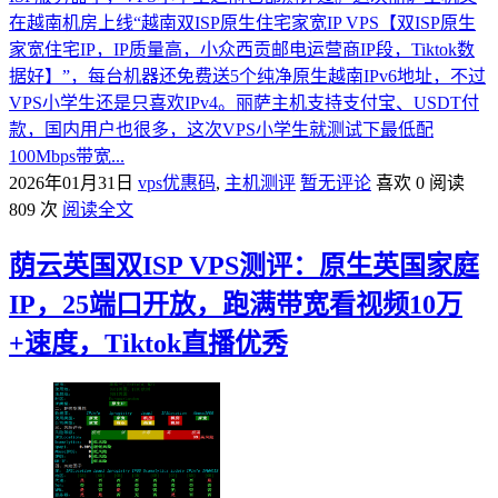
在越南机房上线“越南双ISP原生住宅家宽IP VPS【双ISP原生
家宽住宅IP，IP质量高，小众西贡邮电运营商IP段，Tiktok数
据好】”，每台机器还免费送5个纯净原生越南IPv6地址，不过
VPS小学生还是只喜欢IPv4。丽萨主机支持支付宝、USDT付
款，国内用户也很多，这次VPS小学生就测试下最低配
100Mbps带宽...
2026年01月31日
vps优惠码
,
主机测评
暂无评论
喜欢 0
阅读
809 次
阅读全文
荫云英国双ISP VPS测评：原生英国家庭
IP，25端口开放，跑满带宽看视频10万
+速度，Tiktok直播优秀