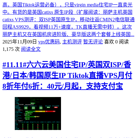
高，英国Tiktok运营必备），只是virgin media住宅IP一直卖光
中。有货的是英国catixs 原生IP段（扩展阅读：丽萨主机英国
catixs VPS测评：双ISP英国原生IP，移动往返CMIN2电信联通
回程AS9929，看视频11万+速度，TK直播无需中转）。这次
丽萨主机又在英国机房进阶版、豪华版这两个套餐上线英国...
2025年11月09日
vps优惠码
,
主机测评
暂无评论
喜欢 0
阅读
1,175 次
阅读全文
#11.11#六六云美国住宅IP/英国双ISP/香
港/日本/韩国原生IP Tiktok直播VPS月付
8折年付6折：40元/月起，支持支付宝