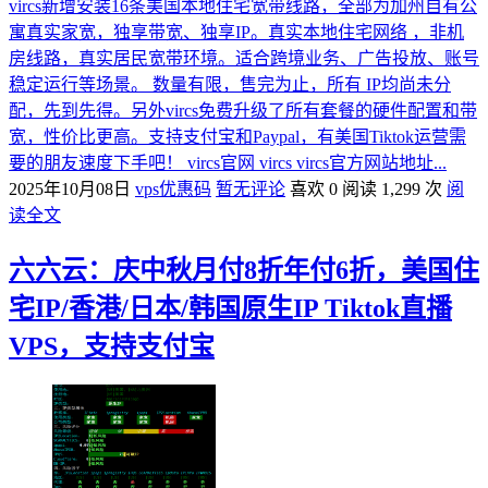
vircs新增安装16条美国本地住宅宽带线路，全部为加州自有公
寓真实家宽，独享带宽、独享IP。真实本地住宅网络 ，非机
房线路，真实居民宽带环境。适合跨境业务、广告投放、账号
稳定运行等场景。 数量有限，售完为止，所有 IP均尚未分
配，先到先得。另外vircs免费升级了所有套餐的硬件配置和带
宽，性价比更高。支持支付宝和Paypal，有美国Tiktok运营需
要的朋友速度下手吧！ vircs官网 vircs vircs官方网站地址...
2025年10月08日
vps优惠码
暂无评论
喜欢 0
阅读 1,299 次
阅
读全文
六六云：庆中秋月付8折年付6折，美国住
宅IP/香港/日本/韩国原生IP Tiktok直播
VPS，支持支付宝