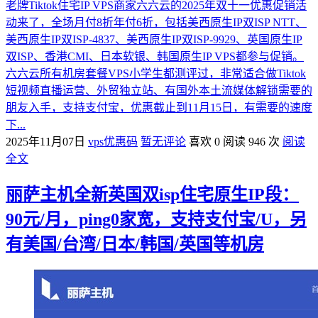
老牌Tiktok住宅IP VPS商家六六云的2025年双十一优惠促销活
动来了，全场月付8折年付6折，包括美西原生IP双ISP NTT、
美西原生IP双ISP-4837、美西原生IP双ISP-9929、英国原生IP
双ISP、香港CMI、日本软银、韩国原生IP VPS都参与促销。
六六云所有机房套餐VPS小学生都测评过，非常适合做Tiktok
短视频直播运营、外贸独立站、有国外本土流媒体解锁需要的
朋友入手，支持支付宝，优惠截止到11月15日，有需要的速度
下...
2025年11月07日
vps优惠码
暂无评论
喜欢 0
阅读 946 次
阅读
全文
丽萨主机全新英国双isp住宅原生IP段：
90元/月，ping0家宽，支持支付宝/U，另
有美国/台湾/日本/韩国/英国等机房