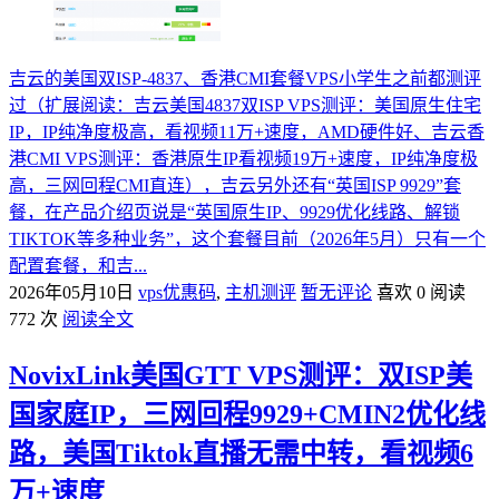
吉云的美国双ISP-4837、香港CMI套餐VPS小学生之前都测评
过（扩展阅读：吉云美国4837双ISP VPS测评：美国原生住宅
IP，IP纯净度极高，看视频11万+速度，AMD硬件好、吉云香
港CMI VPS测评：香港原生IP看视频19万+速度，IP纯净度极
高，三网回程CMI直连），吉云另外还有“英国ISP 9929”套
餐，在产品介绍页说是“英国原生IP、9929优化线路、解锁
TIKTOK等多种业务”，这个套餐目前（2026年5月）只有一个
配置套餐，和吉...
2026年05月10日
vps优惠码
,
主机测评
暂无评论
喜欢 0
阅读
772 次
阅读全文
NovixLink美国GTT VPS测评：双ISP美
国家庭IP，三网回程9929+CMIN2优化线
路，美国Tiktok直播无需中转，看视频6
万+速度