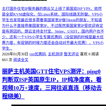
主打国外住宅IP服务器的荫云又上线了英国双ISP VPS，依然
是全部KVM虚拟化，仅Linux系统，国际线路无防御。VPS小
学生也发现最近很多需要英国家宽IP做Tiktok的朋友，不知道
为什么不直接用美国家宽IP，不过既然英国家宽IP受欢迎肯定
是有原因的。荫云支持支付宝、Stripe、USDT，国内用户也不
少，还有一个VPS小学生专属优惠码（没促销的时候是最大优
惠力度，有促销的时候力度还会自动对齐最大优惠），VPS小
学生...
2026年01月30日
vps优惠码
,
主机测评
暂无评论
喜欢 0
阅读
663 次
阅读全文
丽萨主机英国GTT住宅VPS测评：ping0
判断双ISP英国原生IP，IP纯净度高，看
视频10万+速度，三网往返直连（移动去
程绕美）