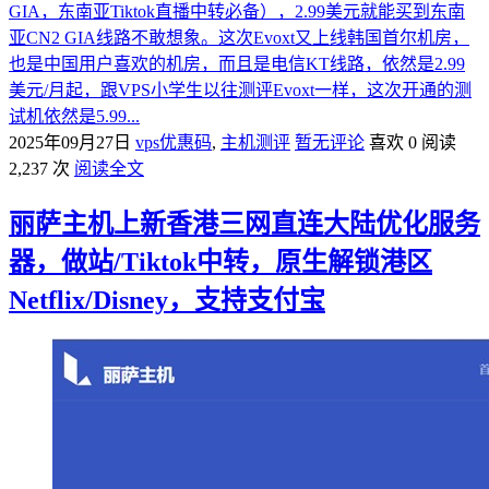
GIA，东南亚Tiktok直播中转必备），2.99美元就能买到东南
亚CN2 GIA线路不敢想象。这次Evoxt又上线韩国首尔机房，
也是中国用户喜欢的机房，而且是电信KT线路，依然是2.99
美元/月起，跟VPS小学生以往测评Evoxt一样，这次开通的测
试机依然是5.99...
2025年09月27日
vps优惠码
,
主机测评
暂无评论
喜欢 0
阅读
2,237 次
阅读全文
丽萨主机上新香港三网直连大陆优化服务
器，做站/Tiktok中转，原生解锁港区
Netflix/Disney，支持支付宝