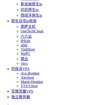
新加坡原生ip
印尼原生ip
西班牙原生ip
原生住宅ip商家
丽萨主机
OneTechCloud
六六云
IPRaft
zlidc
TmhHost
WePC
荫云
vircs
抗投诉VPS
Ava.Hosting
Alexhost
Maple-Hosting
VSYS.host
无限流量VPS
独立服务器