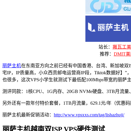
站长：
搬瓦工美国
推荐：
DMIT美
丽萨主机
在东南亚方向之前已经有中国香港、台湾、新加坡双ISP
宅IP，IP质量高，小众西贡邮电运营商IP段，Tiktok数据好
也很多，这次VPS小学生就测试下最低配100Mbps带宽的丽萨主
测评同款：1核CPU、1G内存、20GB NVMe硬盘、3TB月流量、1
另外还有一款年付特价套餐，1TB月流量，629.1元/年（优惠
丽萨主机最新促销活动：
http://www.vpsxxs.com/tag/lishazhuji/
丽萨主机越南双ISP VPS硬件测试