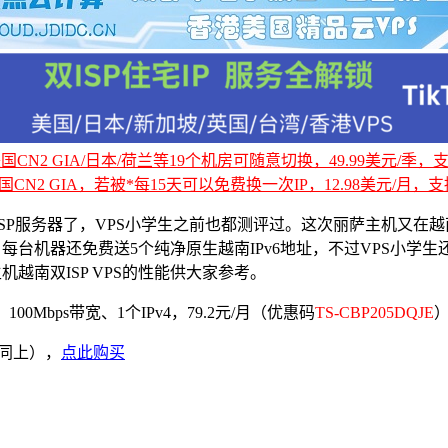
CN2 GIA/日本/荷兰等19个机房可随意切换，49.99美元/季，支持
国CN2 GIA，若被*每15天可以免费换一次IP，12.98美元/月，支持
服务器了，VPS小学生之前也都测评过。这次丽萨主机又在越南机房
】”，每台机器还免费送5个纯净原生越南IPv6地址，不过VPS小学
机越南双ISP VPS的性能供大家参考。
00Mbps带宽、1个IPv4，79.2元/月（优惠码
TS-CBP205DQJE
码同上），
点此购买