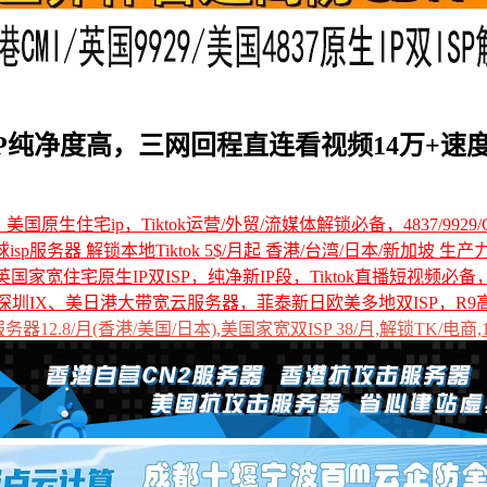
IP纯净度高，三网回程直连看视频14万+速度
国原生住宅ip，Tiktok运营/外贸/流媒体解锁必备，4837/9929/C
全球isp服务器 解锁本地Tiktok 5$/月起 香港/台湾/日本/新加坡 生产
国家宽住宅原生IP双ISP，纯净新IP段，Tiktok直播短视频必
深圳IX、美日港大带宽云服务器，菲泰新日欧美多地双ISP，R9
12.8/月(香港/美国/日本),美国家宽双ISP 38/月,解锁TK/电商,1