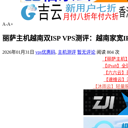
A-
A+
丽萨主机越南双ISP VPS测评：越南家宽
2026年01月31日
vps优惠码
,
主机测评
暂无评论
阅读 804 次
【丽萨主机】美
【iPraft】
【六六云】英
【速维云】
【沐雨云】轻量服务器