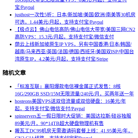
宝/Paypal
justhost一次性5折：日本/新加坡/美国/欧洲/南美等30机房
可选，1.44美元/月起，支持支付宝/Paypal
【极点云】佛山电信高防/佛山电信大带宽/美国三网CN2
高防VPS：15.3元/月起，支持支付宝/微信支付
荫云上线新加坡原生IP VPS，另有中国香港/日本/韩国/
越南/马来西亚/英国/法国/德国/西班牙/美国双ISP/中国台
湾原生IP，4.2美元/月起，支持支付宝/Stripe
随机文章
「标准互联」襄阳爆款电信裸金属正式发售：8核
16G/290GB SSD/15M无限流量/240元/月，买两年送一年
hosteons美国VPS送双倍流量或双倍硬盘：16美元/年
起，支持支付宝/微信支付/Paypal
spinservers五一假日限时大促销：美国达拉斯/硅谷独服
89美元/月，90*14TB超大硬盘物理机有售
搬瓦工DC99机房无需邀请码套餐上线：41.95美元/年，