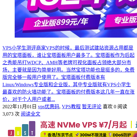
VPS小学生测评商家VPS的时候，最后测试建站资源占用都是
用的宝塔面板，谁让宝塔面板用户最多了。宝塔面板作为后起
之秀能吊打WDCP、AMH等老牌可视化面板占领绝大部分市
场，主要就是因为简单好用。当然宝塔功能也是挺多的，免费
版完全够一般用户使用了。宝塔面板付费版本有
Linux/Windows专业版和企业版，其中专业版就有VPS小学生
最喜欢的防火墙功能了。宝塔面板的付费版本这几年一直在涨
价，对于个人用户或者...
2022年11月01日
vps优惠码
,
VPS教程
暂无评论
喜欢 0
阅读
3,073 次
阅读全文