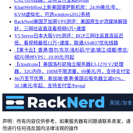
CN2 GIA线路，支持支付宝和Paypal
KhanWebHost上新美国堪萨斯机房：24.99美元/年，
KVM虚拟化，可选windows2012系统
RackNerd美国芝加哥VPS测评：美国原生IP流媒体解锁
好，三网往返直连看视频6万+速度
V5 Server日本大阪VPS测评：BGP三网往返直连延迟
低，看视频最低12万+速度，联通AS4837优化线路
【莱卡云】香港/首尔/东京/洛杉矶/宁波/镇江/成都/枣庄/
绍兴/扬州VPS：19.99元/月起
【cloudcone】美国洛杉矶独立服务器E3-1270 V2处理
器，32G内存，100M不限流量，69美元/月，支持支付宝
Jtti万圣节优惠：新加坡/香港/美国云服务器立减81%，
30.3美元/年起，支持支付宝/Paypal
声明：所有内容仅供参考，如果服务器有问题请联系卖家，请
勿进行任何违反国内法律法规的操作