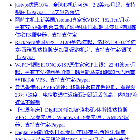
justvps优惠10%，全球43机房可选，2.2美元/月起，支持
银联卡/Paypal，14天退款保证
丽萨主机上新美国Astound真家宽VDS：152.1元/月起，
另有双ISP香港/台湾/新加坡/美国/日本/韩国/英国/德国等
住宅TK服务器，支持支付宝
RackNerd美国VPS：21.99美元/年起，洛杉矶DC03/圣何
塞/西雅图/达拉斯/芝加哥/纽约机房，支持支付宝/银联
卡/Paypal
WePC韩国SEJONG双ISP原生家宽IP上线：22.41澳元/月
起，另有英法德西美加澳日韩台新马泰菲越印尼巴西南
非TikTok VPS，支持支付宝/Paypal
云途香港BGP VPS测评：移动往返直连丢包低，看视频
23万+速度，电信联通往返绕亚洲延迟丢包高，内地IP流
媒体不解锁
【七周年庆】DigiRDP新加坡/洛杉矶/休斯顿/达拉斯
VPS：2.4美元/月，Windows 4.19美元/月，AMD处理
器，支持支付宝/Paypal
Digital-VM新加坡/日本/美国/英国/荷兰/西班牙/瑞典
10Gbps大带宽无限流量VPS：8美元/月起，支持支付