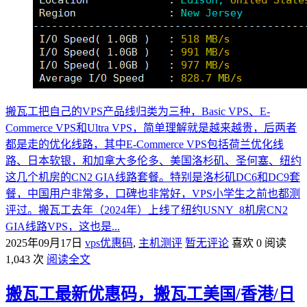
搬瓦工把自己的VPS产品线归类为三种，Basic VPS、E-
Commerce VPS和Ultra VPS，简单理解就是越来越贵，后两者
都是走的优化线路，其中E-Commerce VPS包括荷兰优化线
路、日本软银，和加拿大多伦多、美国洛杉矶、圣何塞、纽约
这几个机房的CN2 GIA线路套餐。特别是洛杉矶DC6和DC9套
餐，中国用户非常多，口碑也非常好，VPS小学生之前也都测
评过。搬瓦工去年（2024年）上线了纽约USNY_8机房CN2
GIA线路VPS，这也是...
2025年09月17日
vps优惠码
,
主机测评
暂无评论
喜欢 0
阅读
1,043 次
阅读全文
搬瓦工最新优惠码，搬瓦工美国/香港/日