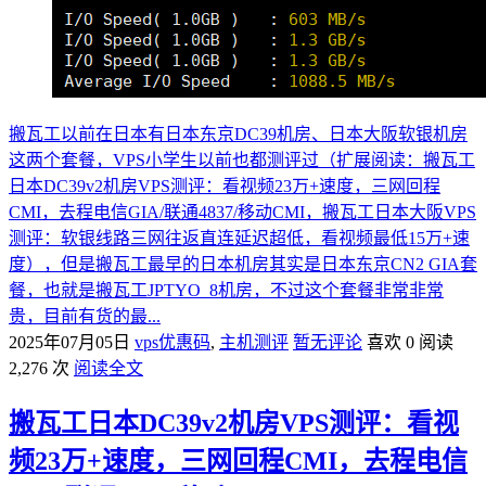
搬瓦工以前在日本有日本东京DC39机房、日本大阪软银机房
这两个套餐，VPS小学生以前也都测评过（扩展阅读：搬瓦工
日本DC39v2机房VPS测评：看视频23万+速度，三网回程
CMI，去程电信GIA/联通4837/移动CMI，搬瓦工日本大阪VPS
测评：软银线路三网往返直连延迟超低，看视频最低15万+速
度），但是搬瓦工最早的日本机房其实是日本东京CN2 GIA套
餐，也就是搬瓦工JPTYO_8机房，不过这个套餐非常非常
贵，目前有货的最...
2025年07月05日
vps优惠码
,
主机测评
暂无评论
喜欢 0
阅读
2,276 次
阅读全文
搬瓦工日本DC39v2机房VPS测评：看视
频23万+速度，三网回程CMI，去程电信