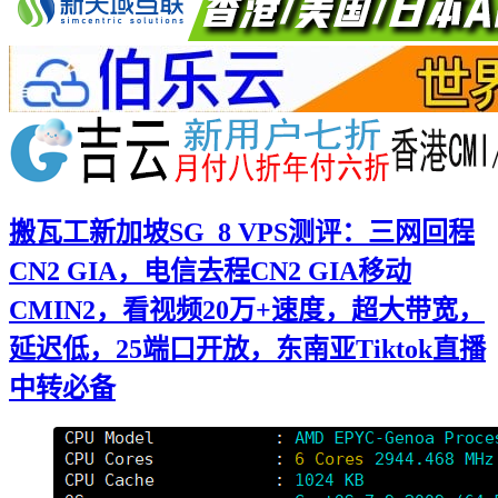
搬瓦工新加坡SG_8 VPS测评：三网回程
CN2 GIA，电信去程CN2 GIA移动
CMIN2，看视频20万+速度，超大带宽，
延迟低，25端口开放，东南亚Tiktok直播
中转必备