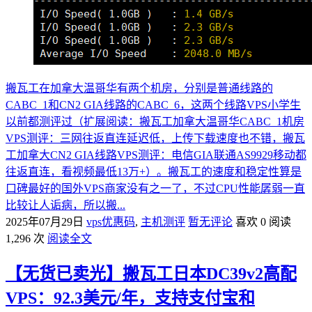
搬瓦工在加拿大温哥华有两个机房，分别是普通线路的
CABC_1和CN2 GIA线路的CABC_6，这两个线路VPS小学生
以前都测评过（扩展阅读：搬瓦工加拿大温哥华CABC_1机房
VPS测评：三网往返直连延迟低，上传下载速度也不错，搬瓦
工加拿大CN2 GIA线路VPS测评：电信GIA联通AS9929移动都
往返直连，看视频最低13万+）。搬瓦工的速度和稳定性算是
口碑最好的国外VPS商家没有之一了，不过CPU性能孱弱一直
比较让人诟病，所以搬...
2025年07月29日
vps优惠码
,
主机测评
暂无评论
喜欢 0
阅读
1,296 次
阅读全文
【无货已卖光】搬瓦工日本DC39v2高配
VPS：92.3美元/年，支持支付宝和