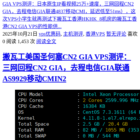
GIA VPS测评：日本原生IP看视频25万+速度，三网回程CN2
GIA，去程电信GIA联通4837移动CMI，延迟低至51ms），这
次VPS小学生就再测试下搬瓦工香港HKHK_8机房的搬瓦工香
港CN2 GIA VPS的性能供...
2025年10月21日
vps优惠码
,
主机测评
,
香港VPS
暂无评论
喜欢
0
阅读 1,453 次
阅读全文
搬瓦工美国圣何塞CN2 GIA VPS测评：
三网回程CN2 GIA，去程电信GIA联通
AS9929移动CMIN2