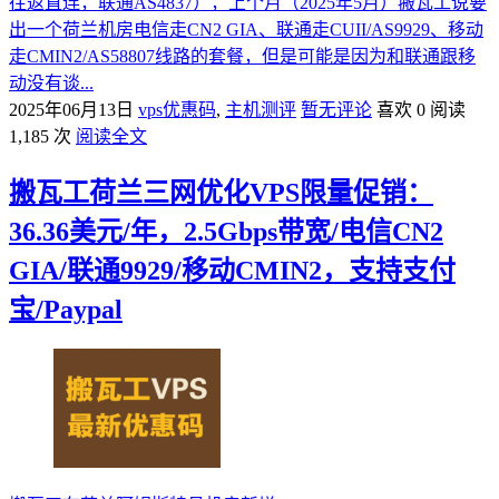
往返直连，联通AS4837），上个月（2025年5月）搬瓦工说要
出一个荷兰机房电信走CN2 GIA、联通走CUII/AS9929、移动
走CMIN2/AS58807线路的套餐，但是可能是因为和联通跟移
动没有谈...
2025年06月13日
vps优惠码
,
主机测评
暂无评论
喜欢 0
阅读
1,185 次
阅读全文
搬瓦工荷兰三网优化VPS限量促销：
36.36美元/年，2.5Gbps带宽/电信CN2
GIA/联通9929/移动CMIN2，支持支付
宝/Paypal