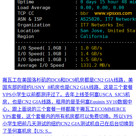
搬瓦工在美国洛杉矶的DC6和DC9机房都是CN2 GIA线路，美
国东部的纽约USNY_8机房也是CN2 GIA线路，这是三个套餐
VPS小学生以前都测评过了。去年上线圣何塞USCA_SJC5机
房，也是CN2 GIA线路，租用的是圣何塞Equinix SV10数据中
心，跟上面说的三个套餐一样都属于搬瓦工ECOMMERCE
VPS套餐，这个套餐内的所有机房都可以免费切换。所以VPS
小学生把前几天测试的纽约CN2 GIA测试机自己在后台切换到
了圣何塞机房【US: S...