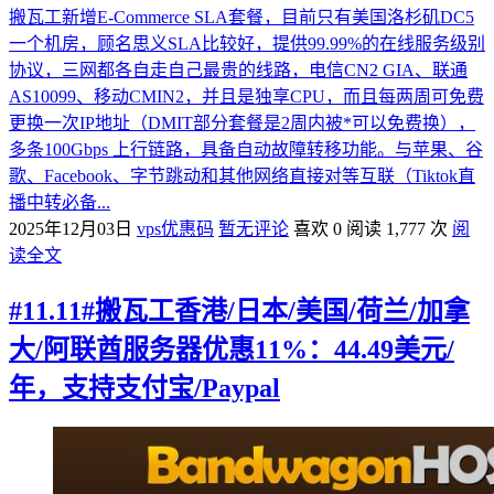
搬瓦工新增E-Commerce SLA套餐，目前只有美国洛杉矶DC5
一个机房，顾名思义SLA比较好，提供99.99%的在线服务级别
协议，三网都各自走自己最贵的线路，电信CN2 GIA、联通
AS10099、移动CMIN2，并且是独享CPU，而且每两周可免费
更换一次IP地址（DMIT部分套餐是2周内被*可以免费换），
多条100Gbps 上行链路，具备自动故障转移功能。与苹果、谷
歌、Facebook、字节跳动和其他网络直接对等互联（Tiktok直
播中转必备...
2025年12月03日
vps优惠码
暂无评论
喜欢 0
阅读 1,777 次
阅
读全文
#11.11#搬瓦工香港/日本/美国/荷兰/加拿
大/阿联酋服务器优惠11%：44.49美元/
年，支持支付宝/Paypal