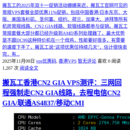
搬瓦工的2025年双十一促销活动姗姗来迟，搬瓦工官网可见的
常规VPS套餐全部优惠11%促销，包括中国香港/日本东京、大
阪、美国洛杉矶、圣何塞、纽约、荷兰、加拿大、迪拜等所有
机房常规线路、CN2 GIA线路、软银线路都参与促销。搬瓦工
常规套餐大部分都已经升级到AMD系列处理器了，最大优势
是不跟DC99这种特价机在一个母鸡，性能要好很多，有需要
的速度下手了，搬瓦工说“这项优惠仅持续几天”，估计很快卖
完，有...
2025年11月09日
vps优惠码
,
香港VPS
暂无评论
喜欢 0
阅读
1,207 次
阅读全文
搬瓦工香港CN2 GIA VPS测评：三网回
程强制走CN2 GIA线路，去程电信CN2
GIA/联通AS4837/移动CMI