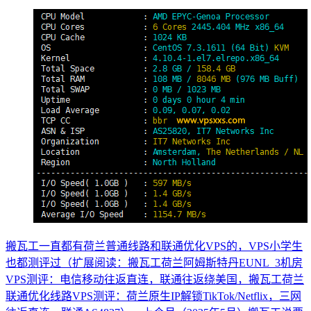
搬瓦工一直都有荷兰普通线路和联通优化VPS的，VPS小学生
也都测评过（扩展阅读：搬瓦工荷兰阿姆斯特丹EUNL_3机房
VPS测评：电信移动往返直连，联通往返绕美国，搬瓦工荷兰
联通优化线路VPS测评：荷兰原生IP解锁TikTok/Netflix，三网