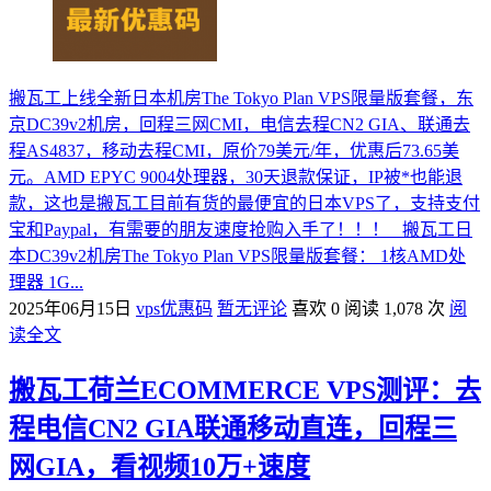
搬瓦工上线全新日本机房The Tokyo Plan VPS限量版套餐，东
京DC39v2机房，回程三网CMI，电信去程CN2 GIA、联通去
程AS4837，移动去程CMI，原价79美元/年，优惠后73.65美
元。AMD EPYC 9004处理器，30天退款保证，IP被*也能退
款，这也是搬瓦工目前有货的最便宜的日本VPS了，支持支付
宝和Paypal，有需要的朋友速度抢购入手了！！！ 搬瓦工日
本DC39v2机房The Tokyo Plan VPS限量版套餐： 1核AMD处
理器 1G...
2025年06月15日
vps优惠码
暂无评论
喜欢 0
阅读 1,078 次
阅
读全文
搬瓦工荷兰ECOMMERCE VPS测评：去
程电信CN2 GIA联通移动直连，回程三
网GIA，看视频10万+速度