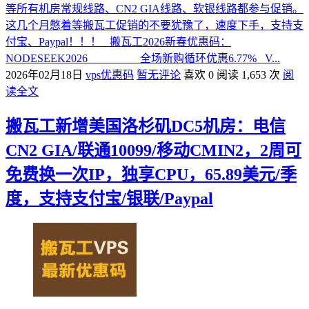
等所有机房常规线路、CN2 GIA线路、软银线路都参与促销。
这几个月憋着等搬瓦工促销的不要犹豫了，速度下手，支持支
付宝、Paypal！！！ 搬瓦工2026新春优惠码：
NODESEEK2026 全场新购循环优惠6.77% V...
2026年02月18日
vps优惠码
暂无评论
喜欢 0
阅读 1,653 次
阅
读全文
搬瓦工新增美国洛杉矶DC5机房：电信
CN2 GIA/联通10099/移动CMIN2，2周可
免费换一次IP，独享CPU，65.89美元/季
度，支持支付宝/银联/Paypal