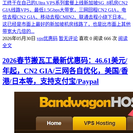
工终于在自己的Ultra VPS系列套餐上线新加坡SG_8机房CN2
GIA线路VPS，最低1.5Gbps大带宽，三网回程CN2 GIA，电
信去程CN2 GIA、移动去程CMIN2、联通去程小绕下日本。
这已经是市面上最好的新加坡机房线路了，也是比市面上其他
带宽大几倍的...
2026年05月30日
vps优惠码
暂无评论
喜欢 0
阅读 666 次
阅读
全文
2026春节搬瓦工最新优惠码：46.61美元/
年起，CN2 GIA/三网各自优化，美国/香
港/日本等，支持支付宝/Paypal