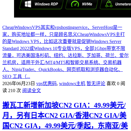
CheapWindowsVPS其实和vpshostingservice、ServerHost是一
家，购买地址都一样，只是顾名思义CheapWindowsVPS主打
的是Windows VPS，比如这次重要就是促销Windows Server
Standard 2022或Windows 10专业版VPS，全部1Gbps带宽不限
流量，可选美国洛杉矶、纽约、达拉斯、芝加哥、荷兰、爱尔
兰机房，适用于外汇/MT4/MT5和智能交易系统、交易机器
人、NinjaTrader、QuickBooks、网页抓取和浏览器自动化、
SEO 工具（...
2026年06月23日
vps优惠码
,
windows主机
暂无评论
喜欢 0
阅
读 210 次
阅读全文
搬瓦工新增新加坡CN2 GIA：49.99美元/
月，另有日本CN2 GIA/香港CN2 GIA/美
国CN2 GIA，49.99美元/季起，东南亚/美