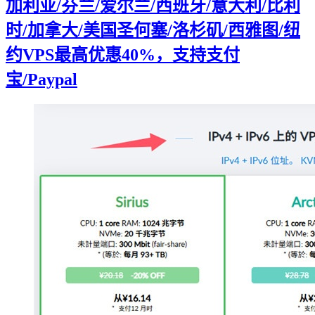
加利亚/芬兰/爱尔兰/西班牙/意大利/比利
时/加拿大/美国圣何塞/洛杉矶/西雅图/纽
约VPS最高优惠40%，支持支付
宝/Paypal