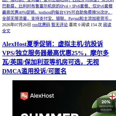
巴勒莫，比利时布鲁塞尔机房的IPv4 + IPv6套餐、仅IPv6套餐
最高优惠40%促销。justhost的每台VPS可自助免费换50次IP，
全部无限流量，支持支付宝、银联、Paypal和主流加密货币...
2026年07月20日
vps优惠码
暂无评论
喜欢 0
阅读 154 次
阅读
全文
AlexHost夏季促销：虚拟主机/抗投诉
VPS/独立服务器最高优惠25%，摩尔多
瓦/英国/保加利亚等机房可选，无视
DMCA滥用投诉/可匿名