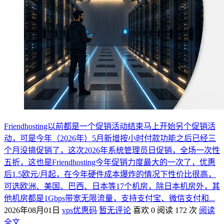
Friendhosting以前都是一个促销活动结束马上开始另个促销活
动，可是今年（2026年）5月新增按小时付款功能之后已经三
个月没搞促销了，这次2026年系统管理员日促销，全场一次性
五折，这也是Friendhosting今年促销力度最大的一次了，优惠
后1.5欧元/月起，在今年硬件成本爆炸的情况下性价比很高，
可选欧洲、美国、巴西、日本等17个机房，除日本机房外，其
他机房都是1Gbps带宽无限流量，支持支付宝、微信支付和...
2026年08月01日
vps优惠码
暂无评论
喜欢 0
阅读 172 次
阅读
全文