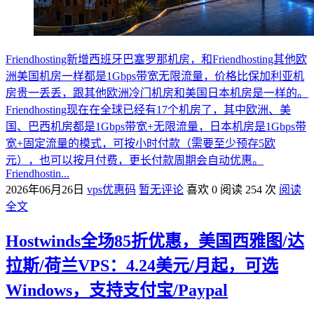
Friendhosting新增西班牙巴塞罗那机房，和Friendhosting其他欧
洲美国机房一样都是1Gbps带宽无限流量，价格比保加利亚机
房贵一丢丢，跟其他欧洲冷门机房和美国日本机房是一样的。
Friendhosting现在在全球已经有17个机房了，其中欧洲、美
国、巴西机房都是1Gbps带宽+无限流量，日本机房是1Gbps带
宽+固定流量的模式，可按小时付款（需要至少预存5欧
元），也可以按月付费，更长付款周期会自动优惠。
Friendhostin...
2026年06月26日
vps优惠码
暂无评论
喜欢 0
阅读 254 次
阅读
全文
Hostwinds全场85折优惠，美国西雅图/达
拉斯/荷兰VPS：4.24美元/月起，可选
Windows，支持支付宝/Paypal