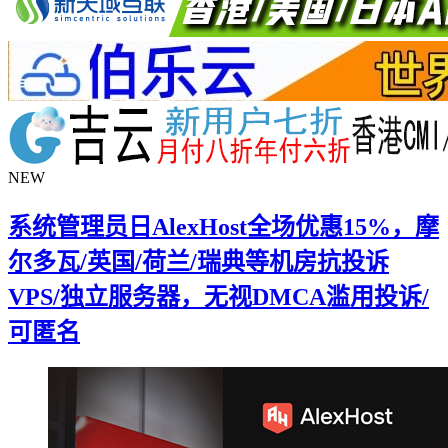
NEW
系统管理员日AlexHost全场优惠15%，摩
尔多瓦/英国/荷兰/瑞典等机房抗投诉
VPS/独立服务器，无视DMCA滥用投诉/
可匿名