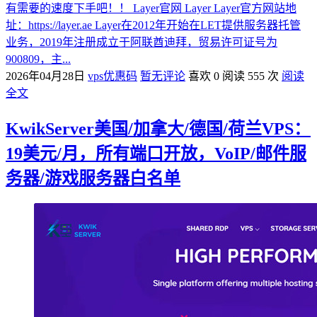
有需要的速度下手吧！！ Layer官网 Layer Layer官方网站地
址：https://layer.ae Layer在2012年开始在LET提供服务器托管
业务，2019年注册成立于阿联酋迪拜，贸易许可证号为
900809，主...
2026年04月28日
vps优惠码
暂无评论
喜欢 0
阅读 555 次
阅读
全文
KwikServer美国/加拿大/德国/荷兰VPS：
19美元/月，所有端口开放，VoIP/邮件服
务器/游戏服务器白名单