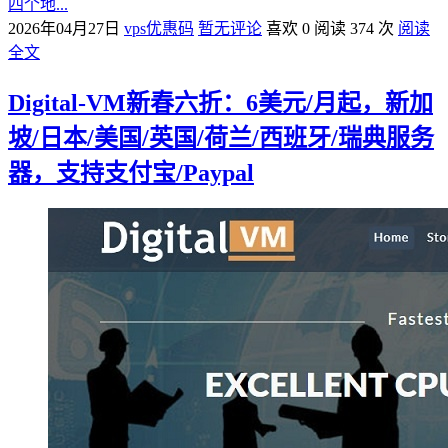
四个地...
2026年04月27日
vps优惠码
暂无评论
喜欢 0
阅读 374 次
阅读
全文
Digital-VM新春六折：6美元/月起，新加
坡/日本/美国/英国/荷兰/西班牙/瑞典服务
器，支持支付宝/Paypal