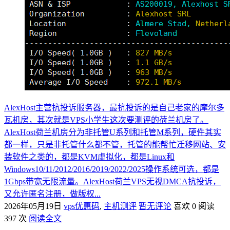
AlexHost主营抗投诉服务器，最抗投诉的是自己老家的摩尔多
瓦机房，其次就是VPS小学生这次要测评的荷兰机房了。
AlexHost荷兰机房分为非托管U系列和托管M系列，硬件其实
都一样，只是非托管什么都不管，托管的能帮忙迁移网站、安
装软件之类的，都是KVM虚拟化，都是Linux和
Windows10/11/2012/2016/2019/2022/2025操作系统可选，都是
1Gbps带宽无限流量。AlexHost荷兰VPS无视DMCA抗投诉，
又允许匿名注册，做版权...
2026年05月19日
vps优惠码
,
主机测评
暂无评论
喜欢 0
阅读
397 次
阅读全文