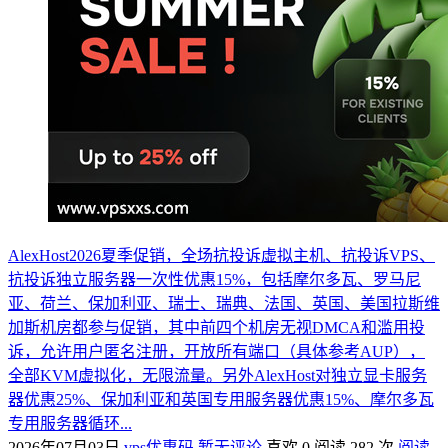
AlexHost2026夏季促销，全场抗投诉虚拟主机、抗投诉VPS、
抗投诉独立服务器一次性优惠15%，包括摩尔多瓦、罗马尼
亚、荷兰、保加利亚、瑞士、瑞典、法国、英国、美国拉斯维
加斯机房都参与促销，其中前四个机房无视DMCA和滥用投
诉，允许用户匿名注册，开放所有端口（具体参考AUP），
全部KVM虚拟化，无限流量。另外AlexHost对独立显卡服务
器优惠25%、保加利亚和英国专用服务器优惠15%、摩尔多瓦
专用服务器循环...
2026年07月03日
vps优惠码
暂无评论
喜欢 0
阅读 282 次
阅读