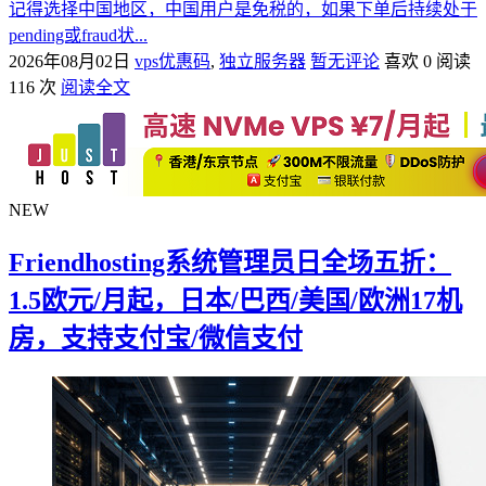
记得选择中国地区，中国用户是免税的，如果下单后持续处于
pending或fraud状...
2026年08月02日
vps优惠码
,
独立服务器
暂无评论
喜欢 0
阅读
116 次
阅读全文
NEW
Friendhosting系统管理员日全场五折：
1.5欧元/月起，日本/巴西/美国/欧洲17机
房，支持支付宝/微信支付