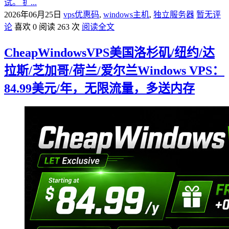
试。 扩...
2026年06月25日
vps优惠码
,
windows主机
,
独立服务器
暂无评
论
喜欢 0
阅读 263 次
阅读全文
CheapWindowsVPS美国洛杉矶/纽约/达
拉斯/芝加哥/荷兰/爱尔兰Windows VPS：
84.99美元/年，无限流量，多送内存