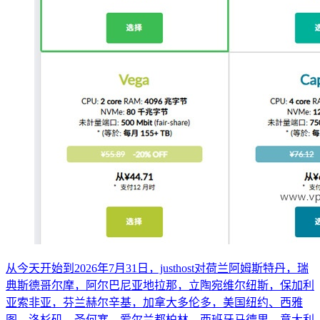
从今天开始到2026年7月31日，justhost对荷兰阿姆斯特丹，瑞
典斯德哥尔摩，阿尔巴尼亚地拉那，立陶宛维尔纽斯，保加利
亚索非亚，芬兰赫尔辛基，加拿大多伦多，美国纽约、西雅
图、洛杉矶、圣何塞，爱尔兰都柏林，西班牙马德里，意大利