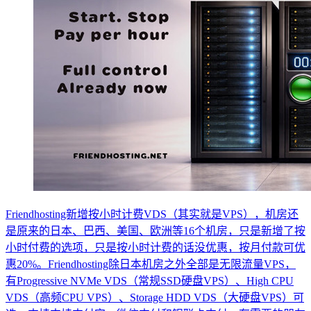
Friendhosting新增按小时计费VDS（其实就是VPS），机房还
是原来的日本、巴西、美国、欧洲等16个机房，只是新增了按
小时付费的选项，只是按小时计费的话没优惠，按月付款可优
惠20%。Friendhosting除日本机房之外全部是无限流量VPS，
有Progressive NVMe VDS（常规SSD硬盘VPS）、High CPU
VDS（高频CPU VPS）、Storage HDD VDS（大硬盘VPS）可