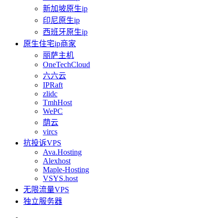
新加坡原生ip
印尼原生ip
西班牙原生ip
原生住宅ip商家
丽萨主机
OneTechCloud
六六云
IPRaft
zlidc
TmhHost
WePC
荫云
vircs
抗投诉VPS
Ava.Hosting
Alexhost
Maple-Hosting
VSYS.host
无限流量VPS
独立服务器