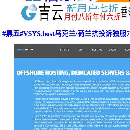
#黑五#VSYS.host乌克兰/荷兰抗投诉