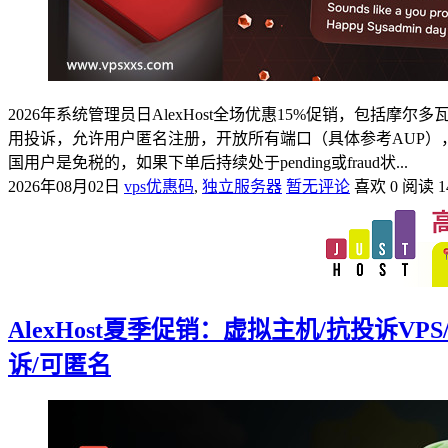
2026年系统管理员日AlexHost全场优惠15%促销，包
用投诉，允许用户匿名注册，开放所有端口（具体参考AUP），
国用户是免税的，如果下单后持续处于pending或fraud状...
2026年08月02日
vps优惠码
,
独立服务器
暂无评论
喜欢 0
阅读 1
AlexHost夏季促销：虚拟主机/抗投诉
诉/可匿名