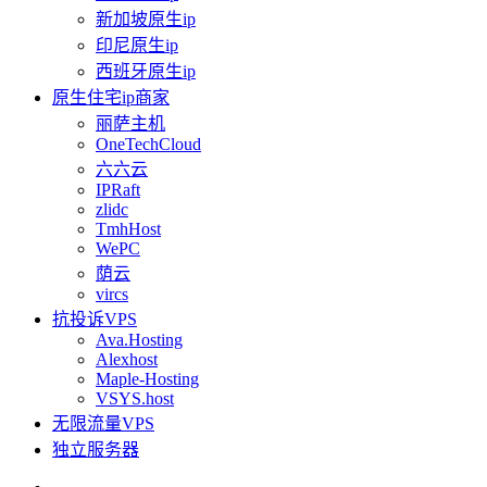
新加坡原生ip
印尼原生ip
西班牙原生ip
原生住宅ip商家
丽萨主机
OneTechCloud
六六云
IPRaft
zlidc
TmhHost
WePC
荫云
vircs
抗投诉VPS
Ava.Hosting
Alexhost
Maple-Hosting
VSYS.host
无限流量VPS
独立服务器