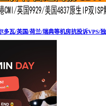
，摩尔多瓦/英国/荷兰/瑞典等机房抗投诉VPS