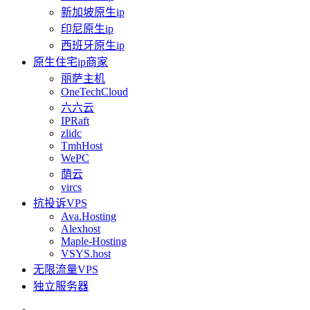
新加坡原生ip
印尼原生ip
西班牙原生ip
原生住宅ip商家
丽萨主机
OneTechCloud
六六云
IPRaft
zlidc
TmhHost
WePC
荫云
vircs
抗投诉VPS
Ava.Hosting
Alexhost
Maple-Hosting
VSYS.host
无限流量VPS
独立服务器