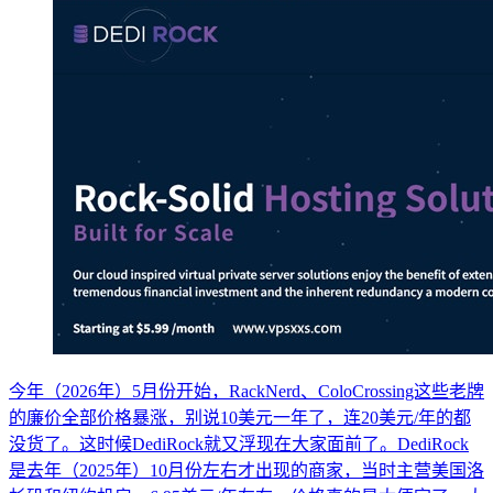
今年（2026年）5月份开始，RackNerd、ColoCrossing这些老牌
的廉价全部价格暴涨，别说10美元一年了，连20美元/年的都
没货了。这时候DediRock就又浮现在大家面前了。DediRock
是去年（2025年）10月份左右才出现的商家，当时主营美国洛