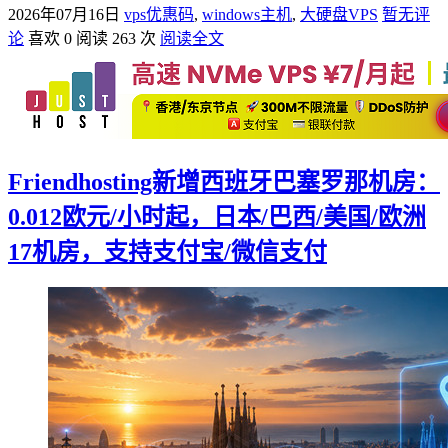
2026年07月16日
vps优惠码
,
windows主机
,
大硬盘VPS
暂无评
论
喜欢 0
阅读 263 次
阅读全文
Friendhosting新增西班牙巴塞罗那机房：
0.012欧元/小时起，日本/巴西/美国/欧洲
17机房，支持支付宝/微信支付