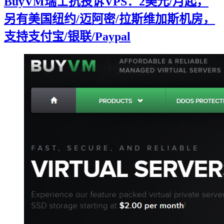
BuyVM瑞士抗投诉VPS：2美元/月起，
另有美国纽约/迈阿密/拉斯维加斯机房，
支持支付宝/银联/Paypal