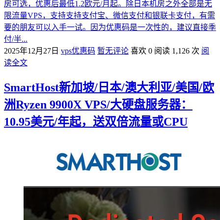
房可选，优惠后最低1.2欧元/月起。除日本机房之外全部是无
限流量VPS，支持支持支付宝、微信支付和银联卡支付，有需
要的朋友可以入手一试。因为优惠码是一次性的，建议直接季
付/半...
2025年12月27日
vps优惠码
暂无评论
喜欢 0
阅读 1,126 次
阅
读全文
SmartHost新加坡/日本/澳大利亚/美国/欧
洲Ryzen 9900X VPS/大硬盘服务器：
10.95美元/年起，送双倍流量或CPU