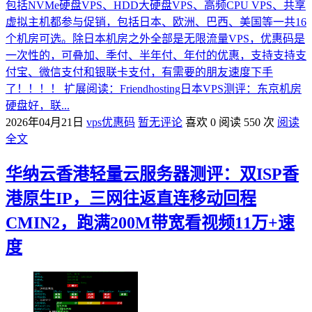
包括NVMe硬盘VPS、HDD大硬盘VPS、高频CPU VPS、共享
虚拟主机都参与促销，包括日本、欧洲、巴西、美国等一共16
个机房可选。除日本机房之外全部是无限流量VPS，优惠码是
一次性的，可叠加、季付、半年付、年付的优惠，支持支持支
付宝、微信支付和银联卡支付，有需要的朋友速度下手
了！！！！ 扩展阅读：Friendhosting日本VPS测评：东京机房
硬盘好，联...
2026年04月21日
vps优惠码
暂无评论
喜欢 0
阅读 550 次
阅读
全文
华纳云香港轻量云服务器测评：双ISP香
港原生IP，三网往返直连移动回程
CMIN2，跑满200M带宽看视频11万+速
度