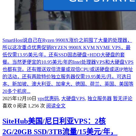
SmartHost说自己在Ryzen 9900X涨价之前囤了大量的处理器，
所以这次重点优惠促销RYZEN 9900X KVM NVME VPS，最
低仅需13.95美元/年，还有SSD固态硬盘+HDD大硬盘的套
餐。当然更便宜的10.95美元/年的Intel处理器VPS和大硬盘VPS
也都有货。还有赠送双倍流量或双倍CPU或送硬盘或送IP地址
的活动，还有两款特价独立服务器仅需19.95美元/月。可选日
本、新加坡、澳大利亚、加拿大、德国、荷兰、英国、美国等
20多个机房...
2025年12月10日
vps优惠码
,
大硬盘VPS
,
独立服务器
暂无评论
喜欢 0
阅读 1,256 次
阅读全文
SiteHub美国/尼日利亚VPS：2核
2G/20GB SSD/3TB流量/15美元/年，