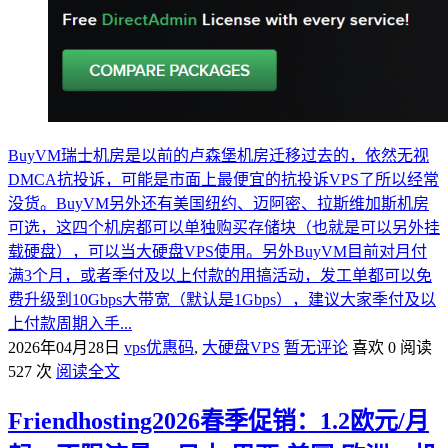
BuyVM瑞士机房是以前的卢森堡机房迁移过去的，依然无视
DMCA抗投诉，可能是市面上最便宜的抗投诉VPS了所以经常
没货。BuyVM另外还有美国纽约、迈阿密、拉斯维加斯机房
可选，这四个机房都可以单独购买存储块（也就是可以另外挂
载硬盘），可以当大硬盘VPS使用。另外BuyVM目前对月付
满3个月，或者季付及以上付款的用搞活动，发工单都可以免
费升级到10Gbps大带宽（默认是1Gbps），建议大家季付及以
上付款周期入手...
2026年04月28日
vps优惠码
,
大硬盘VPS
暂无评论
喜欢 0
阅读
527 次
阅读全文
Friendhosting2026春季促销：1.2欧元/月