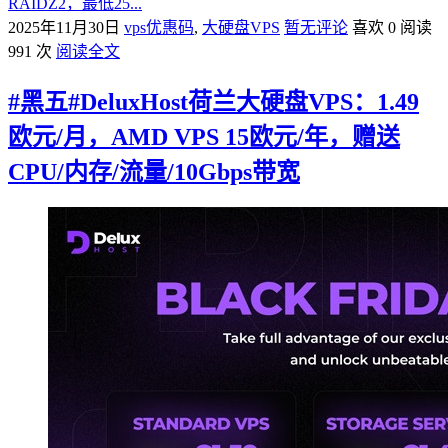
RAIDZ2，最低25...
2025年11月30日
vps优惠码
,
大硬盘VPS
暂无评论
喜欢 0
阅读
991 次
阅读全文
#黑五#DeluxHost荷兰大硬盘VPS：1.49
欧元/月，AMD VPS 15欧元/年，赠送
CPU/内存/流量/10Gbps带宽