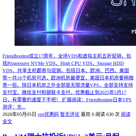
Friendhosting成立17周年，全场VDS和虚拟主机五折促销，包
括Progressive NVMe VDS、High CPU VDS、Storage HDD
VDS、共享主机都参与促销。包括日本、欧洲、巴西、美国
等一共16个机房可选，欧洲机房最便宜，美国日本机房要稍微
贵一些。除日本机房之外全部是无限流量VPS，全部支持支持
支付宝、微信支付和银联卡支付，优惠截止到2025年5月17
日，有需要的速度下手吧！ 扩展阅读：Friendhosting日本VPS
测评：东...
2026年05月05日
vps优惠码
暂无评论
喜欢 0
阅读 630 次
阅读
全文