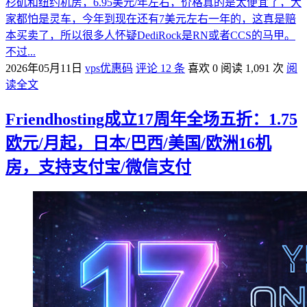
杉矶和纽约机房，6.95美元/年左右，价格真的是太便宜了，大
家都怕是灵车，今年到现在还有7美元左右一年的，这真是赔
本买卖了，所以很多人怀疑DediRock是RN或者CCS的马甲。
不过...
2026年05月11日
vps优惠码
评论 12 条
喜欢 0
阅读 1,091 次
阅
读全文
Friendhosting成立17周年全场五折：1.75
欧元/月起，日本/巴西/美国/欧洲16机
房，支持支付宝/微信支付