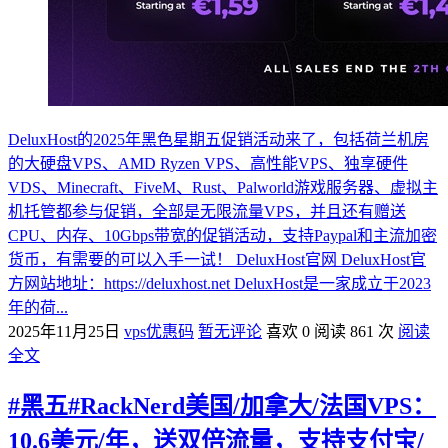
DeluxHost的2025年黑色星期五促销活动来了，包括荷兰机房
的大硬盘VPS、AMD Ryzen VPS、高性能VPS、独享硬件
VDS、Minecraft、FiveM、Rust、Palworld游戏服务器、虚拟主
机托管都参与促销，全部是无限流量VPS，并且还有赠送
CPU、内存、10Gbps带宽的促销活动，支持Paypal和主流加密
货币，有需要的可以入手一试！ DeluxHost官网 DeluxHost官
方网站地址：https://deluxhost.net DeluxHost是一家成立于2023
年的荷...
2025年11月25日
vps优惠码
暂无评论
喜欢 0
阅读 861 次
阅读
全文
#黑五#RackNerd美国/加拿大/法国VPS：
10.6美元/年，送双倍流量，支持支付宝/