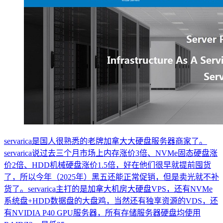
servarica是国人很熟悉的老牌加拿大大硬盘服务器商家了。
servarica说过去三个月市场上内存涨价3倍、NVMe固态硬盘涨
价2倍、HDD机械硬盘涨价1.5倍，好在他们很早就提前囤货
了，所以今年（2025年）黑五还能正常促销，但是卖光就不补
货了。servarica主打的是加拿大机房大硬盘VPS，还有NVMe
系统盘+HDD数据盘的大盘鸡，当然还有独享资源的VDS，还
有NVIDIA P40 GPU服务器，所有存储服务器硬盘均使用