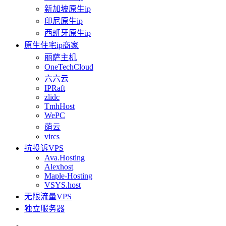
新加坡原生ip
印尼原生ip
西班牙原生ip
原生住宅ip商家
丽萨主机
OneTechCloud
六六云
IPRaft
zlidc
TmhHost
WePC
荫云
vircs
抗投诉VPS
Ava.Hosting
Alexhost
Maple-Hosting
VSYS.host
无限流量VPS
独立服务器