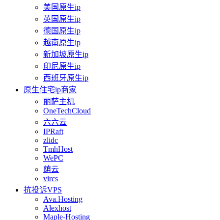
美国原生ip
英国原生ip
德国原生ip
越南原生ip
新加坡原生ip
印尼原生ip
西班牙原生ip
原生住宅ip商家
丽萨主机
OneTechCloud
六六云
IPRaft
zlidc
TmhHost
WePC
荫云
vircs
抗投诉VPS
Ava.Hosting
Alexhost
Maple-Hosting