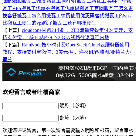
justhost和搬瓦工
vultr 搬瓦工 哪个好
搬瓦工
搬瓦工 买哪一个
搬
瓦工VPS
搬瓦工优惠券
搬瓦工优惠码
搬瓦工官网
搬瓦工怎么更
换套餐
搬瓦工怎么用
搬瓦工续费使用优惠码
替代搬瓦工的vps
比搬瓦工便宜的vps
除了搬瓦工还有哪里便宜
【上篇】
cloudcone闪购24小时，2TB流量套餐年付24美元，支
持支付宝，1核1G内存/CN2 GIA线路往返直连内地
【下篇】
RamNode按小时计费OpenStack Cloud云服务器使用
教程，支持支付宝微信，3美元/月，洛杉矶/西雅图/亚特兰大/
荷兰
欢迎留言或者吐槽商家
昵称（必填）
邮箱（必填）
欢迎您评论留言，第一次留言需要输入昵称和邮箱，留言审核