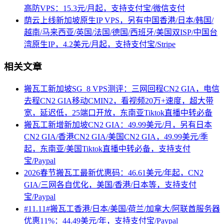
高防VPS：15.3元/月起，支持支付宝/微信支付
荫云上线新加坡原生IP VPS，另有中国香港/日本/韩国/
越南/马来西亚/英国/法国/德国/西班牙/美国双ISP/中国台
湾原生IP，4.2美元/月起，支持支付宝/Stripe
相关文章
搬瓦工新加坡SG_8 VPS测评：三网回程CN2 GIA，电信
去程CN2 GIA移动CMIN2，看视频20万+速度，超大带
宽，延迟低，25端口开放，东南亚Tiktok直播中转必备
搬瓦工新增新加坡CN2 GIA：49.99美元/月，另有日本
CN2 GIA/香港CN2 GIA/美国CN2 GIA，49.99美元/季
起，东南亚/美国Tiktok直播中转必备，支持支付
宝/Paypal
2026春节搬瓦工最新优惠码：46.61美元/年起，CN2
GIA/三网各自优化，美国/香港/日本等，支持支付
宝/Paypal
#11.11#搬瓦工香港/日本/美国/荷兰/加拿大/阿联酋服务器
优惠11%：44.49美元/年，支持支付宝/Paypal