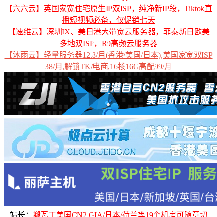
【六六云】英国家宽住宅原生IP双ISP，纯净新IP段，Tiktok直
播短视频必备，仅促销七天
【速维云】深圳IX、美日港大带宽云服务器，菲泰新日欧美
多地双ISP，R9高频云服务器
【沐雨云】轻量服务器12.8/月(香港/美国/日本),美国家宽双ISP
38/月,解锁TK/电商,16核16G高配99/月
站长：
搬瓦工美国CN2 GIA/日本/荷兰等19个机房可随意切