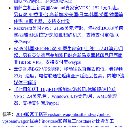
银联卡/Paypal，14天退款保证
丽萨主机上新美国Astound真家宽VDS：152.1元/月起，
另有双ISP香港/台湾/新加坡/美国/日本/韩国/英国/德国等
住宅TK服务器，支持支付宝
RackNerd美国VPS：21.99美元/年起，洛杉矶DC03/圣何
塞/西雅图/达拉斯/芝加哥/纽约机房，支持支付宝/银联
卡/Paypal
WePC韩国SEJONG双ISP原生家宽IP上线：22.41澳元/月
起，另有英法德西美加澳日韩台新马泰菲越印尼巴西南
非TikTok VPS，支持支付宝/Paypal
云途香港BGP VPS测评：移动往返直连丢包低，看视频
23万+速度，电信联通往返绕亚洲延迟丢包高，内地IP流
媒体不解锁
【七周年庆】DigiRDP新加坡/洛杉矶/休斯顿/达拉斯
VPS：2.4美元/月，Windows 4.19美元/月，AMD处理
器，支持支付宝/Paypal
标签：
2019搬瓦工搭建vps
bandwagonhost
bandwagonhost
vps
bandwagon优惠码
hostdare和搬瓦工
hostdare对比搬瓦工