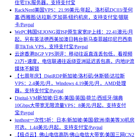
住宅TK服务器，支持支付宝
RackNerd美国VPS：21.99美元/年起，洛杉矶DC03/圣何
塞/西雅图/达拉斯/芝加哥/纽约机房，支持支付宝/银联
卡/Paypal
WePC韩国SEJONG双ISP原生家宽IP上线：22.41澳元/月
起，另有英法德西美加澳日韩台新马泰菲越印尼巴西南
非TikTok VPS，支持支付宝/Paypal
云途香港BGP VPS测评：移动往返直连丢包低，看视频
23万+速度，电信联通往返绕亚洲延迟丢包高，内地IP流
媒体不解锁
【七周年庆】DigiRDP新加坡/洛杉矶/休斯顿/达拉斯
VPS：2.4美元/月，Windows 4.19美元/月，AMD处理
器，支持支付宝/Paypal
Digital-VM新加坡/日本/美国/英国/荷兰/西班牙/瑞典
10Gbps大带宽无限流量VPS：8美元/月起，支持支付
宝/Paypal
justhost一次性5折：日本/新加坡/美国/欧洲/南美等30机房
可选，1.44美元/月起，支持支付宝/Paypal
【极点云】佛山电信高防/佛山电信大带宽/美国三网CN2