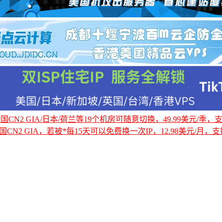
CN2 GIA/日本/荷兰等19个机房可随意切换，49.99美元/季，支持
国CN2 GIA，若被*每15天可以免费换一次IP，12.98美元/月，支持