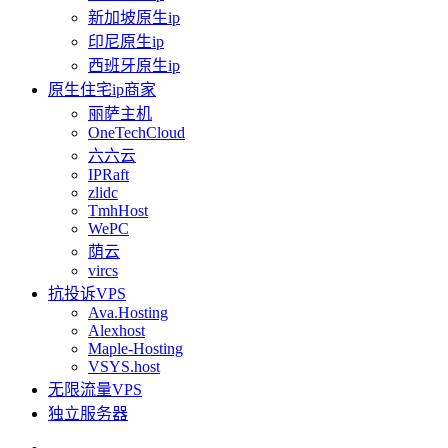
新加坡原生ip
印尼原生ip
西班牙原生ip
原生住宅ip商家
丽萨主机
OneTechCloud
六六云
IPRaft
zlidc
TmhHost
WePC
荫云
vircs
抗投诉VPS
Ava.Hosting
Alexhost
Maple-Hosting
VSYS.host
无限流量VPS
独立服务器