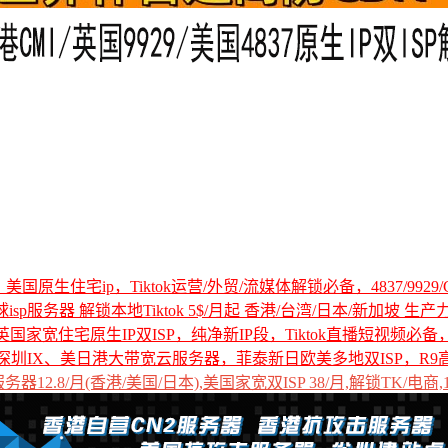
国原生住宅ip，Tiktok运营/外贸/流媒体解锁必备，4837/9929/C
全球isp服务器 解锁本地Tiktok 5$/月起 香港/台湾/日本/新加坡 生产
国家宽住宅原生IP双ISP，纯净新IP段，Tiktok直播短视频必
深圳IX、美日港大带宽云服务器，菲泰新日欧美多地双ISP，R9
12.8/月(香港/美国/日本),美国家宽双ISP 38/月,解锁TK/电商,1