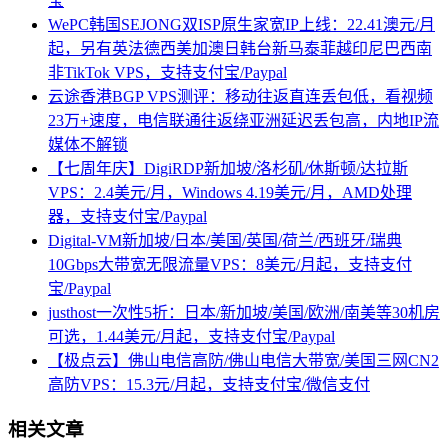
宝
WePC韩国SEJONG双ISP原生家宽IP上线：22.41澳元/月
起，另有英法德西美加澳日韩台新马泰菲越印尼巴西南
非TikTok VPS，支持支付宝/Paypal
云途香港BGP VPS测评：移动往返直连丢包低，看视频
23万+速度，电信联通往返绕亚洲延迟丢包高，内地IP流
媒体不解锁
【七周年庆】DigiRDP新加坡/洛杉矶/休斯顿/达拉斯
VPS：2.4美元/月，Windows 4.19美元/月，AMD处理
器，支持支付宝/Paypal
Digital-VM新加坡/日本/美国/英国/荷兰/西班牙/瑞典
10Gbps大带宽无限流量VPS：8美元/月起，支持支付
宝/Paypal
justhost一次性5折：日本/新加坡/美国/欧洲/南美等30机房
可选，1.44美元/月起，支持支付宝/Paypal
【极点云】佛山电信高防/佛山电信大带宽/美国三网CN2
高防VPS：15.3元/月起，支持支付宝/微信支付
相关文章