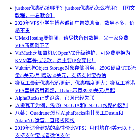
justhost优惠码填哪里？justhost优惠码怎么样用？【图文
教程，一看就会】
2020年VPS小学生博客诚征广告赞助商，数量不多，价
格不贵
UMaxHosting要倒闭，请尽快备份数据，又一家免费
VPS商家倒下了
VirMach芝加哥机房OpenVZ升级维护，可免费更换为
KVM套餐或退款，最主要IP会变化！
Vultr新增Object Storage对象存储服务，250G硬盘/1TB流
量/5美元/月 赠送50美元，支持支付宝微信
搬瓦工最新优惠代码更新，优惠幅度更大；搬瓦工香港
VPS套餐费用调整，1Gbps带宽89.99美元/月起
AlphaRacks正式跑路，官网已经失联
以搬瓦工为例，浅谈CN2 GIA和CN2 GT线路的区别
八卦：Quadranet发现AlphaRacks由其员工Dustin和
AdamNG运营，直接拔网线
2019年适合建站的高性价比VPS：月付均在4美元以下，
支持支付宝或者微信支付