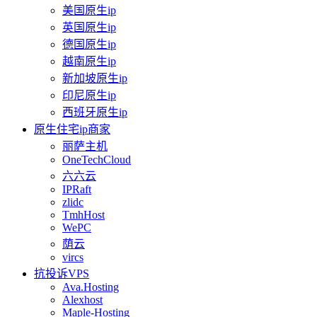
美国原生ip
英国原生ip
德国原生ip
越南原生ip
新加坡原生ip
印尼原生ip
西班牙原生ip
原生住宅ip商家
丽萨主机
OneTechCloud
六六云
IPRaft
zlidc
TmhHost
WePC
荫云
vircs
抗投诉VPS
Ava.Hosting
Alexhost
Maple-Hosting