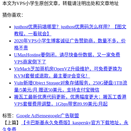
本文为VPS小学生原创文章，转载请注明出处和文章地址
猜你喜欢：
justhost优惠码填哪里？justhost优惠码怎么样用？【图文
教程，一看就会】
2020年VPS小学生博客诚征广告赞助商，数量不多，价
格不贵
UMaxHosting要倒闭，请尽快备份数据，又一家免费
VPS商家倒下了
VirMach芝加哥机房OpenVZ升级维护，可免费更换为
KVM套餐或退款，最主要IP会变化！
Vultr新增Object Storage对象存储服务，250G硬盘/1TB流
量/5美元/月 赠送50美元，支持支付宝微信
搬瓦工最新优惠代码更新，优惠幅度更大；搬瓦工香港
VPS套餐费用调整，1Gbps带宽89.99美元/月起
标签：
Google AdSense
google广告联盟
【上篇】
【卡巴斯基永久免费版】kaspersky官方下载地址，永
久免费