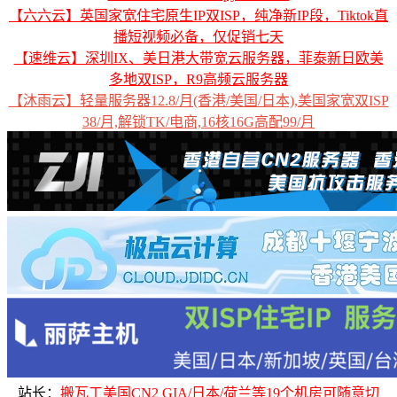
【六六云】英国家宽住宅原生IP双ISP，纯净新IP段，Tiktok直
播短视频必备，仅促销七天
【速维云】深圳IX、美日港大带宽云服务器，菲泰新日欧美
多地双ISP，R9高频云服务器
【沐雨云】轻量服务器12.8/月(香港/美国/日本),美国家宽双ISP
38/月,解锁TK/电商,16核16G高配99/月
站长：
搬瓦工美国CN2 GIA/日本/荷兰等19个机房可随意切