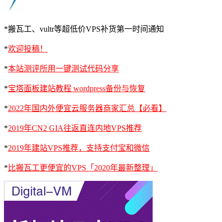
*搬瓦工、vultr等超低价VPS补货第一时间通知
*
欢迎投稿！
*
本站测评所用一键测试代码分享
*
宝塔面板建站教程 wordpress备份与恢复
*
2022年国内外便宜云服务器商家汇总【必看】
*
2019年CN2 GIA往返直连内地VPS推荐
*
2019年建站VPS推荐，支持支付宝和微信
*
比搬瓦工更便宜的VPS「2020年最新整理」