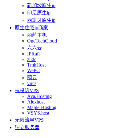
新加坡原生ip
印尼原生ip
西班牙原生ip
原生住宅ip商家
丽萨主机
OneTechCloud
六六云
IPRaft
zlidc
TmhHost
WePC
荫云
vircs
抗投诉VPS
Ava.Hosting
Alexhost
Maple-Hosting
VSYS.host
无限流量VPS
独立服务器