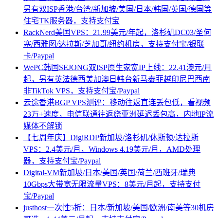
另有双ISP香港/台湾/新加坡/美国/日本/韩国/英国/德国等
住宅TK服务器，支持支付宝
RackNerd美国VPS：21.99美元/年起，洛杉矶DC03/圣何
塞/西雅图/达拉斯/芝加哥/纽约机房，支持支付宝/银联
卡/Paypal
WePC韩国SEJONG双ISP原生家宽IP上线：22.41澳元/月
起，另有英法德西美加澳日韩台新马泰菲越印尼巴西南
非TikTok VPS，支持支付宝/Paypal
云途香港BGP VPS测评：移动往返直连丢包低，看视频
23万+速度，电信联通往返绕亚洲延迟丢包高，内地IP流
媒体不解锁
【七周年庆】DigiRDP新加坡/洛杉矶/休斯顿/达拉斯
VPS：2.4美元/月，Windows 4.19美元/月，AMD处理
器，支持支付宝/Paypal
Digital-VM新加坡/日本/美国/英国/荷兰/西班牙/瑞典
10Gbps大带宽无限流量VPS：8美元/月起，支持支付
宝/Paypal
justhost一次性5折：日本/新加坡/美国/欧洲/南美等30机房