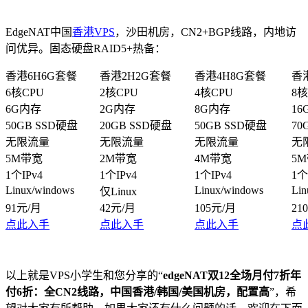
EdgeNAT中国
香港VPS
，沙田机房，CN2+BGP线路，内地访
问优异。固态硬盘RAID5+热备：
香港6H6G套餐
香港2H2G套餐
香港4H8G套餐
香
6核CPU
2核CPU
4核CPU
8核
6G内存
2G内存
8G内存
16
50GB SSD硬盘
20GB SSD硬盘
50GB SSD硬盘
70
无限流量
无限流量
无限流量
无
5M带宽
2M带宽
4M带宽
5
1个IPv4
1个IPv4
1个IPv4
1个
Linux/windows
Linux/windows
Lin
仅Linux
91元/月
42元/月
105元/月
21
点此入手
点此入手
点此入手
点
以上就是VPS小学生和您分享的“
edgeNAT双12全场月付7折年
付6折：全CN2线路，中国香港/韩国/美国机房，配置高
”，希