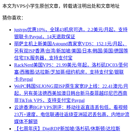
本文为VPS小学生原创文章，转载请注明出处和文章地址
猜你喜欢：
justvps优惠10%，全球43机房可选，2.2美元/月起，支持
银联卡/Paypal，14天退款保证
丽萨主机上新美国Astound真家宽VDS：152.1元/月起，
另有双ISP香港/台湾/新加坡/美国/日本/韩国/英国/德国等
住宅TK服务器，支持支付宝
RackNerd美国VPS：21.99美元/年起，洛杉矶DC03/圣何
塞/西雅图/达拉斯/芝加哥/纽约机房，支持支付宝/银联
卡/Paypal
WePC韩国SEJONG双ISP原生家宽IP上线：22.41澳元/月
起，另有英法德西美加澳日韩台新马泰菲越印尼巴西南
非TikTok VPS，支持支付宝/Paypal
云途香港BGP VPS测评：移动往返直连丢包低，看视频
23万+速度，电信联通往返绕亚洲延迟丢包高，内地IP流
媒体不解锁
【七周年庆】DigiRDP新加坡/洛杉矶/休斯顿/达拉斯