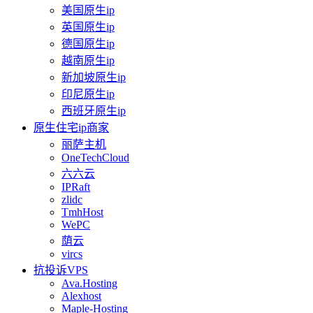
美国原生ip
英国原生ip
德国原生ip
越南原生ip
新加坡原生ip
印尼原生ip
西班牙原生ip
原生住宅ip商家
丽萨主机
OneTechCloud
六六云
IPRaft
zlidc
TmhHost
WePC
荫云
vircs
抗投诉VPS
Ava.Hosting
Alexhost
Maple-Hosting