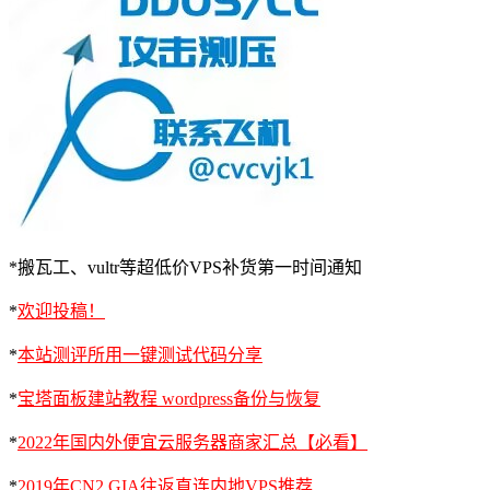
*搬瓦工、vultr等超低价VPS补货第一时间通知
*
欢迎投稿！
*
本站测评所用一键测试代码分享
*
宝塔面板建站教程 wordpress备份与恢复
*
2022年国内外便宜云服务器商家汇总【必看】
*
2019年CN2 GIA往返直连内地VPS推荐