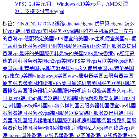
VPS：2.4美元/月，Windows 4.19美元/月，AMD处理
器，支持支付宝/Paypal
标签：
CN2
CN2 GT
CN2线路
edgenat
edgenat优惠码
edgenat怎么
样
vps 韩国节点
vps美国服务器
vps韩国推荐
主机香港
二十左右
的香港vps
低配稳定美国VPS
便宜的美国vps主机
便宜美国vps
便
宜香港高速服务器
哪里租美国服务器最好
国外美国服务器
提供
香港vps
最好的美国服务器
最快的美国VPS
最快香港vps
稳定高
速的香港服务器
美国cn2vps
美国VPS
美国vps互联
美国vps建站
美国vps推荐
美国vps服务器
美国vps永久使用
美国vps特价
美国
vps独立ip
美国windowsvps
美国www服务器
美国云服务器
美国
便宜服务器
美国和欧洲VPS
美国最好机房
美国服务器
美国服务
器排名
美国服务器机房
美国服务器机房有哪些
美国永久vps
韩
国 kt vps
韩国bgp服务器
韩国VPS
韩国vps俄罗斯美女
韩国vps固
定ip
韩国vps快吗
韩国vps怎么样
韩国云服务器
韩国便宜vps
韩国
服务器
韩国服务器vps
韩国服务器专家
韩国服务器出租
韩国服
务器商
韩国服务器地址
韩国服务器机房
韩国服务器线路
韩国服
务器论坛
韩国服务器购买
韩国机房
韩国私人vps
韩国线路vps
香
港cn2vps国外
香港cn2服务器
香港cn2空间
香港cn2线路
香港VPS