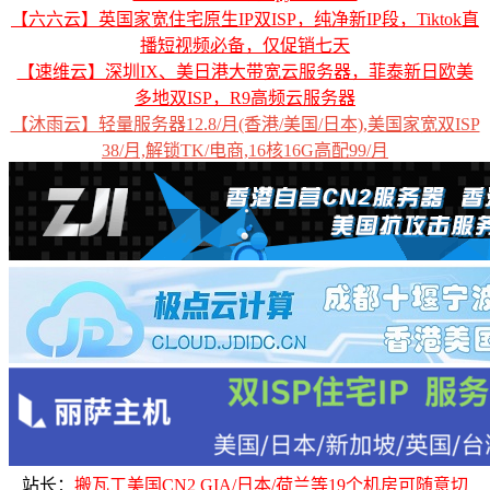
【六六云】英国家宽住宅原生IP双ISP，纯净新IP段，Tiktok直
播短视频必备，仅促销七天
【速维云】深圳IX、美日港大带宽云服务器，菲泰新日欧美
多地双ISP，R9高频云服务器
【沐雨云】轻量服务器12.8/月(香港/美国/日本),美国家宽双ISP
38/月,解锁TK/电商,16核16G高配99/月
站长：
搬瓦工美国CN2 GIA/日本/荷兰等19个机房可随意切