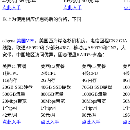
42元/月 360元/年
105元/月 900元/年
11
点此入手
点此入手
点
以上为使用相应优惠码后的价格，下同
edgenat
美国VPS
，美国西海岸洛杉矶机房，电信回程CN2 GIA
线路，联通AS9929和少部分4387，移动走AS9929和CN2，大
宽带，中国地区访问优异，固态硬盘RAID5+热备：
美西C1套餐
美西C2套餐
美西C3套餐
美
1核CPU
2核CPU
4核CPU
4核
1G内存
2G内存
4G内存
8
20GB SSD硬盘
40GB SSD硬盘
70GB SSD硬盘
10
500GB流量
800GB流量
1000GB流量
20
20Mbps带宽
30Mbps带宽
30Mbps带宽
50
1个ipv4
1个ipv4
1个ipv4
1个
42元/月
56元/月
98元/月
19
点此入手
点此入手
点此入手
点