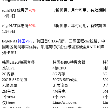
edgeNAT优惠码
70%
7折优惠，月付可用，有效期到
12月9日
edgeNAT优惠码
60%
6折优惠，年付可用，有效期到
12月9日
EdgeNAT
韩国VPS
，韩国首尔LG机房，三网回程cn2线路，中
国地区访问非常优异。采用英特尔企业级固态硬盘RAID10阵
列+BBU：
韩国2H2G特惠套餐
韩国4H8G特惠套餐
韩
2核CPU
4核CPU
8
2G内存
8G内存
8
20GB SSD硬盘
50GB SSD硬盘
50
无限流量
无限流量
无
2M带宽
4M带宽
5
1个IPv4
1个IPv4
1个
Linux/windows
Li
仅Linux