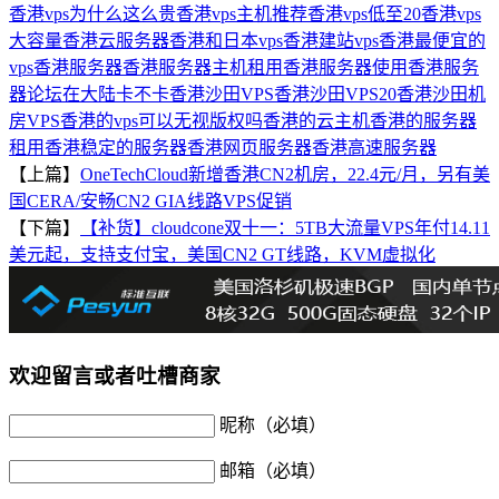
香港vps为什么这么贵
香港vps主机推荐
香港vps低至20
香港vps
大容量
香港云服务器
香港和日本vps
香港建站vps
香港最便宜的
vps
香港服务器
香港服务器主机租用
香港服务器使用
香港服务
器论坛在大陆卡不卡
香港沙田VPS
香港沙田VPS20
香港沙田机
房VPS
香港的vps可以无视版权吗
香港的云主机
香港的服务器
租用
香港稳定的服务器
香港网页服务器
香港高速服务器
【上篇】
OneTechCloud新增香港CN2机房，22.4元/月，另有美
国CERA/安畅CN2 GIA线路VPS促销
【下篇】
【补货】cloudcone双十一：5TB大流量VPS年付14.11
美元起，支持支付宝，美国CN2 GT线路，KVM虚拟化
欢迎留言或者吐槽商家
昵称（必填）
邮箱（必填）