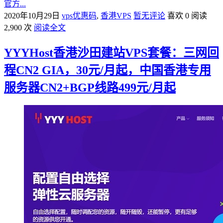
官方...
2020年10月29日
vps优惠码
,
香港VPS
暂无评论
喜欢 0
阅读
2,900 次
阅读全文
YYYHost香港沙田建站VPS套餐：三网回
程CN2 GIA，30元/月起，中国香港专用
服务器CN2+BGP线路499元/月起