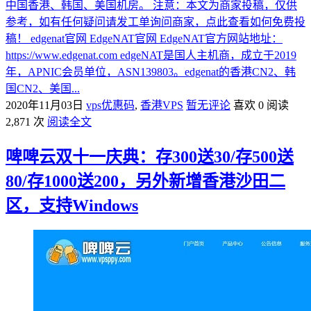
中国香港、韩国、美国机房。 注意：本文为商家投稿，仅供
参考，如有任何疑问请发工单询问商家，点此查看如何免费投
稿！ edgenat官网 EdgeNAT官网 EdgeNAT官方网站地址：
https://www.edgenat.com edgeNAT是国人主机商，成立于2019
年，APNIC会员单位，ASN139803。edgenat的香港CN2、韩
国CN2、美国...
2020年11月03日
vps优惠码
,
香港VPS
暂无评论
喜欢 0
阅读
2,871 次
阅读全文
啤啤云双十一庆典：存300送30/存500送
80/存1000送200，另外新增香港沙田二
区，支持Windows