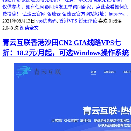
仅供参考，如有任何疑问请发工单询问商家，点此查看如何免
费投稿！ 弘速云官网 弘速云 弘速云官方网站地址：https://w...
2021年08月13日
vps优惠码
,
香港VPS
暂无评论
喜欢 0
阅读
2,048 次
阅读全文
青云互联香港沙田CN2 GIA线路VPS七
折：18.2元/月起，可选Windows操作系统