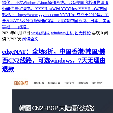
拟化，可选Windows/Linux操作系统。另有美国洛杉矶物理服
务器优惠促销中。 YYYHost官网 YYYHost YYYHost官方网
站地址：https://www.yyyhost.com YYYHost成立于2019年，主
要从事VPS及独立服务器销售，机房有中国香港、日本、美国
等地，，线路...
2021年01月17日
vps优惠码
,
windows主机
暂无评论
喜欢 0
阅
读 2,792 次
阅读全文
edgeNAT：全场8折，中国香港/韩国/美
西CN2线路，可选windows，7天无理由
退款