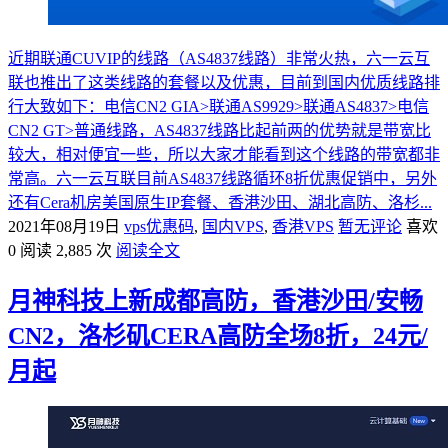
近期联通CUVIP的线路（AS4837线路）非常火热，六一云互
联也推出了这类线路的套餐以及优惠，目前到国内优质线路排
行大致如下：电信CN2 GIA>联通AS9929>联通AS4837>电信
CN2 GT>普通线路，AS4837线路比起前两的优势就是带宽比
较大，相对便宜一些，所以大家才能看到这个线路的带宽都非
常高。六一云互联目前AS4837线路循环8折优惠促销中，另外
还有Cera机房美国原生IP套餐、香港沙田、湖北高防、洛杉...
2021年08月19日
vps优惠码
,
国内VPS
,
香港VPS
暂无评论
喜欢
0
阅读 2,885 次
阅读全文
月神科技上新成都高防，香港沙田/安畅
CN2，洛杉矶CERA高防全场8折，24元/
月起