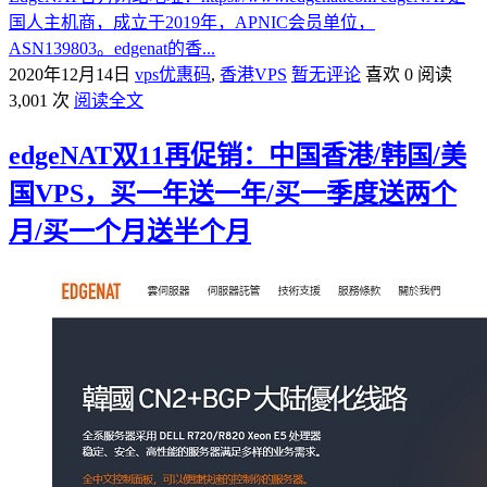
国人主机商，成立于2019年，APNIC会员单位，
ASN139803。edgenat的香...
2020年12月14日
vps优惠码
,
香港VPS
暂无评论
喜欢 0
阅读
3,001 次
阅读全文
edgeNAT双11再促销：中国香港/韩国/美
国VPS，买一年送一年/买一季度送两个
月/买一个月送半个月