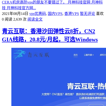
CERA机房高防vps的朋友不要错过了。 月神科技官网 月神科
技 月神科技官方网...
2021年08月14日
vps优惠码
,
国内VPS
,
香港VPS
暂无评论
喜欢
0
阅读 2,639 次
阅读全文
青云互联：香港沙田弹性云8折，CN2
GIA线路，20.8元/月起，可选Windows