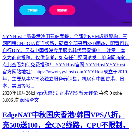
YYYHost上新香港沙田建站套餐，全部为KVM虚拟架构，三
网回程CN2 GIA直连线路，硬盘全部采用SSD固态，配置可以
自行DIY。另有中国香港专用服务器优惠促销中。 注意：本
文为商家投稿，仅供参考，如有任何疑问请发工单询问商家，
点此查看如何免费投稿！ YYYHost官网 YYYHost YYYHost
官方网站地址：https://www.yyyhost.com YYYHost成立于2019
年，主要从事VPS及独立服务器销售，机房有中国香港、日
本、美国等地...
2020年10月26日
vps优惠码
,
香港VPS
暂无评论
喜欢 0
阅读
3,006 次
阅读全文
EdgeNAT中秋国庆香港/韩国VPS八折，
充500送100，全CN2线路，CPU不限制，