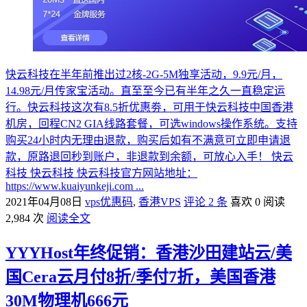
快云科技在半年前推出过2核-2G-5M独享活动，9.9元/月，
14.98元/月传家宝活动。直至至今已有半年之久一直稳定运
行。快云科技这次有8.5折优惠劵，可用于快云科技中国香港
机房，回程CN2 GIA线路套餐，可选windows操作系统。支持
购买24小时内无理由退款，购买后如有不满意可立即申请退
款，原路退回秒到账户，非退款到余额，可放心入手！ 快云
科技 快云科技 快云科技官方网站地址：
https://www.kuaiyunkeji.com ...
2021年04月08日
vps优惠码
,
香港VPS
评论 2 条
喜欢 0
阅读
2,984 次
阅读全文
YYYHost年终促销：香港沙田建站云/美
国Cera云月付8折/季付7折，美国香港
30M物理机666元