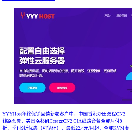
YYYHost年终促销回馈新老客户中，中国香港沙田双程CN2
线路套餐、美国洛杉矶Cera云CN2 GIA线路套餐全部月付8
折、季付9折优惠（可循环），最低22.4元/月起，全部KVM虚