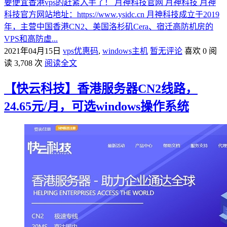
要便宜香港vps的赶紧入手了！ 月神科技官网 月神科技 月神
科技官方网站地址：https://www.ysidc.cn 月神科技成立于2019
年，主营中国香港CN2、美国洛杉矶Cera、宿迁高防机房的
VPS和高防虚...
2021年04月15日
vps优惠码
,
windows主机
暂无评论
喜欢 0
阅
读 3,708 次
阅读全文
【快云科技】香港服务器CN2线路，
24.65元/月，可选windows操作系统