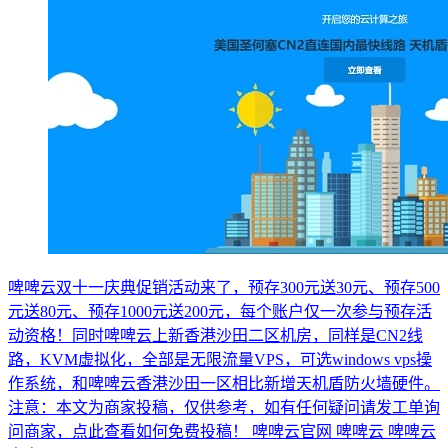
啤啤云双十一庆典促销活动来了，预存300元送30元、预存500
元送80元、预存1000元送200元，每个账户仅一次参与预存活
动资格！同时啤啤云上新香港沙田二区机房，同样是CN2线
路，KVM虚拟化，全部是无限流量VPS，可选windows vps操
作系统，和啤啤云香港沙田一区相比新增天机盾防火墙硬件。
注意：本文为商家投稿，仅供参考，如有任何疑问请发工单询
问商家，点此查看如何免费投稿！ 啤啤云官网 啤啤云 啤啤云