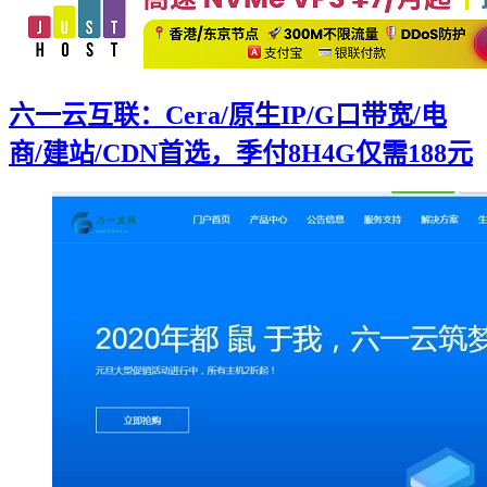
六一云互联：Cera/原生IP/G口带宽/电
商/建站/CDN首选，季付8H4G仅需188元