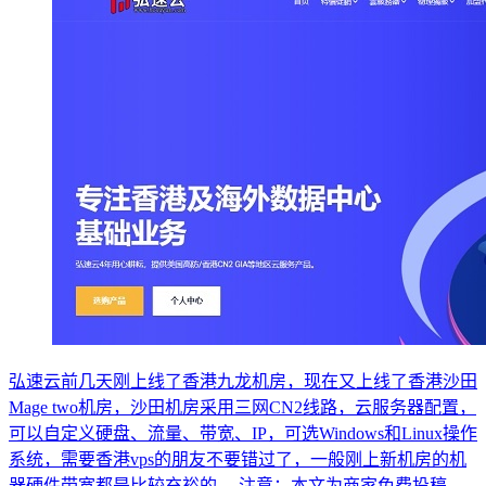
弘速云前几天刚上线了香港九龙机房，现在又上线了香港沙田
Mage two机房，沙田机房采用三网CN2线路，云服务器配置，
可以自定义硬盘、流量、带宽、IP，可选Windows和Linux操作
系统，需要香港vps的朋友不要错过了，一般刚上新机房的机
器硬件带宽都是比较充裕的。 注意：本文为商家免费投稿，