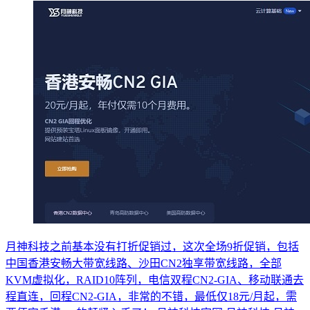
月神科技之前基本没有打折促销过，这次全场9折促销，包括
中国香港安畅大带宽线路、沙田CN2独享带宽线路，全部
KVM虚拟化，RAID10阵列，电信双程CN2-GIA、移动联通去
程直连，回程CN2-GIA，非常的不错，最低仅18元/月起，需