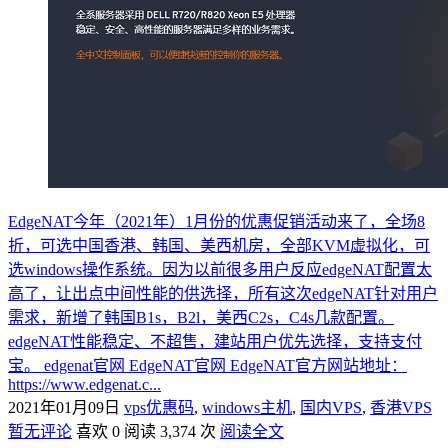
EdgeNAT今年（2021年）1月份的优惠促销活动来了，全场8
折，可选中国香港、韩国、美西机房，全部KVM虚拟化，可
选windows操作系统。因为以前很多用户反应edgeNAT配置太
高了，让出点中间性能的供选择，所有这次edgeNAT针对用户
需求，新增了韩国B1s，B2l，美西C2s，C4s几款配置。
edgeNAT性能稳定、不超售，建站用户优先选择，支持支付
宝。 edgenat官网 EdgeNAT官网 EdgeNAT官方网站地址：
https://www.edgenat.c...
2021年01月09日
vps优惠码
,
windows主机
,
国内VPS
,
香港VPS
暂无评论
喜欢 0
阅读 3,374 次
阅读全文