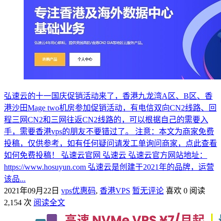
弘速云的十一国庆促销活动来了，香港九龙湾A区、B区、香
港沙田Mage two机房参加促销活动，有电信双向CN2线路、回
程三网CN2和三网往返CN2线路的，可以根据自己的需要入
手，需要香港vps的朋友不要错过了。 注意：本文为商家免费
投稿，仅供参考，如有任何疑问请发工单询问商家，点此查看
如何免费投稿！ 弘速云官网 弘速云 弘速云官方网站地址：
https://www.hosuyun.com 弘速云是创建于2021年的品牌，运营
该品...
2021年09月22日
vps优惠码
,
香港VPS
暂无评论
喜欢 0
阅读
2,154 次
阅读全文