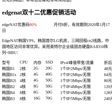
edgenat双十二优惠促销活动
edgeNAT优惠码
80%
月付8折，有效期到2020年1月17
日
EdgeNAT韩国VPS，韩国首尔LG机房，三网回程cn2线路，中
国地区访问非常优异。采用英特尔企业级固态硬盘RAID10阵
列+BBU：
CPU
SSD
型号
内存
IPv4/峰值带宽/流量
折后
2G
20G
韩国B1
2核
1个IP/2Mbps/无限
48
4G
40G
韩国B1s
2核
1个IP/2Mbps/无限
64
4G
50G
韩国B2l
4核
1个IP/3Mbps/无限
80
8G
50G
韩国B2
4核
1个IP/4Mbps/无限
12
8G
50G
韩国B4
8核
1个IP/4Mbps/无限
12
16G
70G
韩国B3
8核
1个IP/5Mbps/无限
24