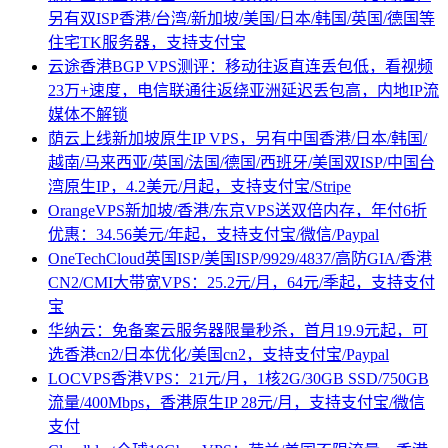
另有双ISP香港/台湾/新加坡/美国/日本/韩国/英国/德国等
住宅TK服务器，支持支付宝
云途香港BGP VPS测评：移动往返直连丢包低，看视频
23万+速度，电信联通往返绕亚洲延迟丢包高，内地IP流
媒体不解锁
荫云上线新加坡原生IP VPS，另有中国香港/日本/韩国/
越南/马来西亚/英国/法国/德国/西班牙/美国双ISP/中国台
湾原生IP，4.2美元/月起，支持支付宝/Stripe
OrangeVPS新加坡/香港/东京VPS送双倍内存，年付6折
优惠：34.56美元/年起，支持支付宝/微信/Paypal
OneTechCloud英国ISP/美国ISP/9929/4837/高防GIA/香港
CN2/CMI大带宽VPS：25.2元/月，64元/季起，支持支付
宝
华纳云：免备案云服务器限量秒杀，首月19.9元起，可
选香港cn2/日本优化/美国cn2，支持支付宝/Paypal
LOCVPS香港VPS：21元/月，1核2G/30GB SSD/750GB
流量/400Mbps，香港原生IP 28元/月，支持支付宝/微信
支付