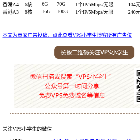
6G
70G
香港A4
6核
1个IP/5Mbps/无限
104
16G
100G
香港A3
8核
1个IP/5Mbps/无限
240
本文为商家广告投稿，点此查看VPS小学生博客所有广告位
关注VPS小学生的微信