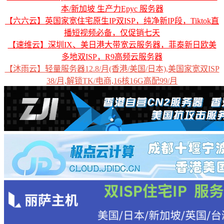
本/新加坡 生产力Epyc 服务器
【六六云】英国家宽住宅原生IP双ISP，纯净新IP段，Tiktok直
播短视频必备，仅促销七天
【速维云】深圳IX、美日港大带宽云服务器，菲泰新日欧美
多地双ISP，R9高频云服务器
【沐雨云】轻量服务器12.8/月(香港/美国/日本),美国家宽双ISP
38/月,解锁TK/电商,16核16G高配99/月