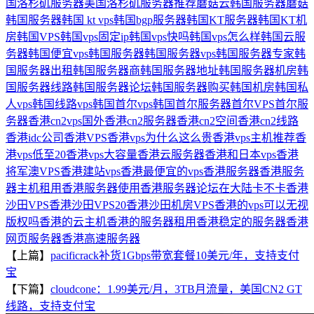
国洛杉矶服务器
美国洛杉矶服务器推荐
蘑菇云韩国服务器
蘑菇
韩国服务器
韩国 kt vps
韩国bgp服务器
韩国KT服务器
韩国KT机
房
韩国VPS
韩国vps固定ip
韩国vps快吗
韩国vps怎么样
韩国云服
务器
韩国便宜vps
韩国服务器
韩国服务器vps
韩国服务器专家
韩
国服务器出租
韩国服务器商
韩国服务器地址
韩国服务器机房
韩
国服务器线路
韩国服务器论坛
韩国服务器购买
韩国机房
韩国私
人vps
韩国线路vps
韩国首尔vps
韩国首尔服务器
首尔VPS
首尔服
务器
香港cn2vps国外
香港cn2服务器
香港cn2空间
香港cn2线路
香港idc公司
香港VPS
香港vps为什么这么贵
香港vps主机推荐
香
港vps低至20
香港vps大容量
香港云服务器
香港和日本vps
香港
将军澳VPS
香港建站vps
香港最便宜的vps
香港服务器
香港服务
器主机租用
香港服务器使用
香港服务器论坛在大陆卡不卡
香港
沙田VPS
香港沙田VPS20
香港沙田机房VPS
香港的vps可以无视
版权吗
香港的云主机
香港的服务器租用
香港稳定的服务器
香港
网页服务器
香港高速服务器
【上篇】
pacificrack补货1Gbps带宽套餐10美元/年，支持支付
宝
【下篇】
cloudcone：1.99美元/月，3TB月流量，美国CN2 GT
线路，支持支付宝