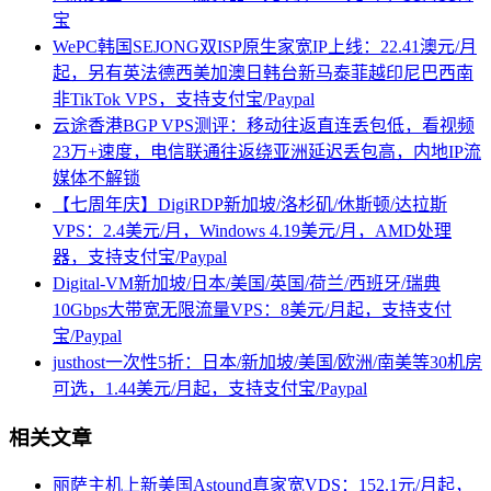
宝
WePC韩国SEJONG双ISP原生家宽IP上线：22.41澳元/月
起，另有英法德西美加澳日韩台新马泰菲越印尼巴西南
非TikTok VPS，支持支付宝/Paypal
云途香港BGP VPS测评：移动往返直连丢包低，看视频
23万+速度，电信联通往返绕亚洲延迟丢包高，内地IP流
媒体不解锁
【七周年庆】DigiRDP新加坡/洛杉矶/休斯顿/达拉斯
VPS：2.4美元/月，Windows 4.19美元/月，AMD处理
器，支持支付宝/Paypal
Digital-VM新加坡/日本/美国/英国/荷兰/西班牙/瑞典
10Gbps大带宽无限流量VPS：8美元/月起，支持支付
宝/Paypal
justhost一次性5折：日本/新加坡/美国/欧洲/南美等30机房
可选，1.44美元/月起，支持支付宝/Paypal
相关文章
丽萨主机上新美国Astound真家宽VDS：152.1元/月起，