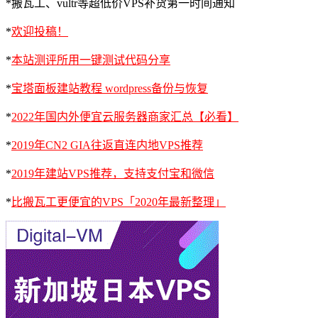
*搬瓦工、vultr等超低价VPS补货第一时间通知
*
欢迎投稿！
*
本站测评所用一键测试代码分享
*
宝塔面板建站教程 wordpress备份与恢复
*
2022年国内外便宜云服务器商家汇总【必看】
*
2019年CN2 GIA往返直连内地VPS推荐
*
2019年建站VPS推荐，支持支付宝和微信
*
比搬瓦工更便宜的VPS「2020年最新整理」