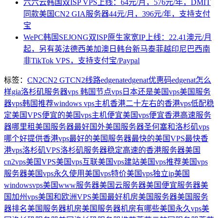
六六云韩国双ISP VPS上线：64元/月，576元/年，DMIT
同款美国CN2 GIA服务器44元/月，396元/年，支持支付
宝
WePC韩国SEJONG双ISP原生家宽IP上线：22.41澳元/月
起，另有英法德西美加澳日韩台新马泰菲越印尼巴西南
非TikTok VPS，支持支付宝/Paypal
标签：
CN2
CN2 GT
CN2线路
edgenat
edgenat优惠码
edgenat怎么
样
gia洛杉矶服务器
vps 韩国节点
vps日本还是美国
vps美国服务
器
vps韩国推荐
windows vps
主机香港
二十左右的香港vps
低配稳
定美国VPS
便宜的美国vps主机
便宜美国vps
便宜香港高速服务
器
哪里租美国服务器最好
国外美国服务器
圣何塞和洛杉矶vps
哪个好
提供香港vps
最好的美国服务器
最快的美国VPS
最快香
港vps
洛杉矶VPS
洛杉矶服务器
稳定高速的香港服务器
美国
cn2vps
美国VPS
美国vps互联
美国vps建站
美国vps推荐
美国vps
服务器
美国vps永久使用
美国vps特价
美国vps独立ip
美国
windowsvps
美国www服务器
美国云服务器
美国便宜服务器
美
国加州vps
美国和欧洲VPS
美国最好机房
美国服务器
美国服务
器排名
美国服务器机房
美国服务器机房有哪些
美国永久vps
美