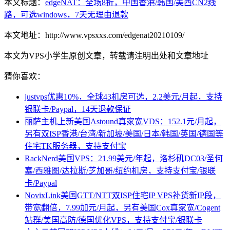
本文标题：
edgeNAT：全场8折，中国香港/韩国/美西CN2线
路，可选windows，7天无理由退款
本文地址：http://www.vpsxxs.com/edgenat20210109/
本文为VPS小学生原创文章，转载请注明出处和文章地址
猜你喜欢：
justvps优惠10%，全球43机房可选，2.2美元/月起，支持
银联卡/Paypal，14天退款保证
丽萨主机上新美国Astound真家宽VDS：152.1元/月起，
另有双ISP香港/台湾/新加坡/美国/日本/韩国/英国/德国等
住宅TK服务器，支持支付宝
RackNerd美国VPS：21.99美元/年起，洛杉矶DC03/圣何
塞/西雅图/达拉斯/芝加哥/纽约机房，支持支付宝/银联
卡/Paypal
NovixLink美国GTT/NTT双ISP住宅IP VPS补货新IP段，
带宽翻倍，7.99加元/月起，另有美国Cox真家宽/Cogent
站群/美国高防/德国优化VPS，支持支付宝/银联卡