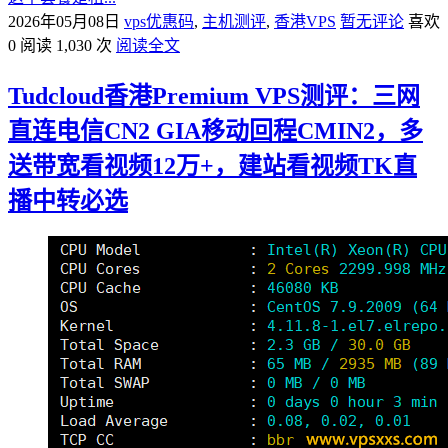
2026年05月08日
vps优惠码
,
主机测评
,
香港VPS
暂无评论
喜欢
0
阅读 1,030 次
阅读全文
Tudcloud香港Premium VPS测评：三网
直连电信CN2 GIA移动回程CMIN2，多
送带宽看视频12万+，建站看视频TK直
播中转必选