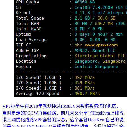
VPS小学生在2018年就测评过HostKVM香港香港湾仔机房，
当时是走的PCCW直连线路，前几天又分享了HostKvm上线香
港三网优化线路VPS套餐的消息，这个套餐HostKvm自己的说
法是“CN2 GIA/CMI/CUG三網直駁內地頻寬，全日流暢穩定的