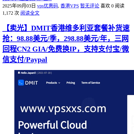
2025年09月03日
vps优惠码
,
香港VPS
暂无评论
喜欢 0
阅读
1,172 次
阅读全文
【卖光】DMIT香港维多利亚套餐补货速
抢：98.88美元/季，298.88美元/年，三网
回程CN2 GIA/免费换IP，支持支付宝/微
信支付/Paypal