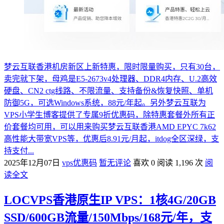
梦云互联香港机房新区上新特惠，限时限量购买，只有30台，
卖完就下架，母鸡是E5-2673v4处理器、DDR4内存、U.2高效
硬盘、CN2 ctg线路、不限流量、支持备份&恢复快照、单机
防御5G，可选Windows系统，88元/年起。另外梦云互联为
VPS小学生博客提供了专属9折优惠码，除特惠套餐外所有正
价套餐均可用，可以用来购买梦云互联香港AMD EPYC 7k62
高性能大带宽VPS等，优惠后8.91元/月起，itdog全区深绿，支
持支付...
2025年12月07日
vps优惠码
暂无评论
喜欢 0
阅读 1,196 次
阅
读全文
LOCVPS香港原生IP VPS：1核4G/20GB
SSD/600GB流量/150Mbps/168元/年，支