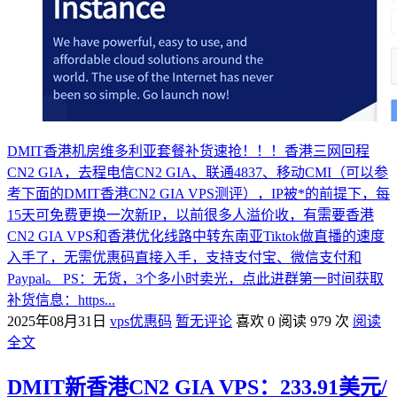
DMIT香港机房维多利亚套餐补货速抢！！！香港三网回程
CN2 GIA，去程电信CN2 GIA、联通4837、移动CMI（可以参
考下面的DMIT香港CN2 GIA VPS测评），IP被*的前提下，每
15天可免费更换一次新IP，以前很多人溢价收，有需要香港
CN2 GIA VPS和香港优化线路中转东南亚Tiktok做直播的速度
入手了，无需优惠码直接入手，支持支付宝、微信支付和
Paypal。 PS：无货，3个多小时卖光，点此进群第一时间获取
补货信息：https...
2025年08月31日
vps优惠码
暂无评论
喜欢 0
阅读 979 次
阅读
全文
DMIT新香港CN2 GIA VPS：233.91美元/