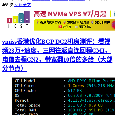
468 次
阅读全文
vmiss香港优化BGP DC2机房测评：看视
频23万+速度，三网往返直连回程CMI，
电信去程CN2，带宽翻10倍的多给（大部
分节点）