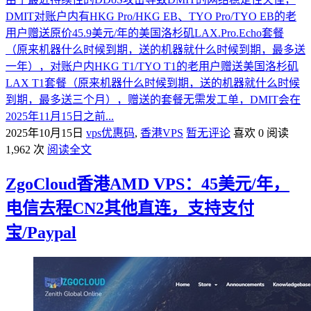
DMIT对账户内有HKG Pro/HKG EB、TYO Pro/TYO EB的老
用户赠送原价45.9美元/年的美国洛杉矶LAX.Pro.Echo套餐
（原来机器什么时候到期，送的机器就什么时候到期，最多送
一年），对账户内HKG T1/TYO T1的老用户赠送美国洛杉矶
LAX T1套餐（原来机器什么时候到期，送的机器就什么时候
到期，最多送三个月），赠送的套餐无需发工单，DMIT会在
2025年11月15日之前...
2025年10月15日
vps优惠码
,
香港VPS
暂无评论
喜欢 0
阅读
1,962 次
阅读全文
ZgoCloud香港AMD VPS：45美元/年，
电信去程CN2其他直连，支持支付
宝/Paypal