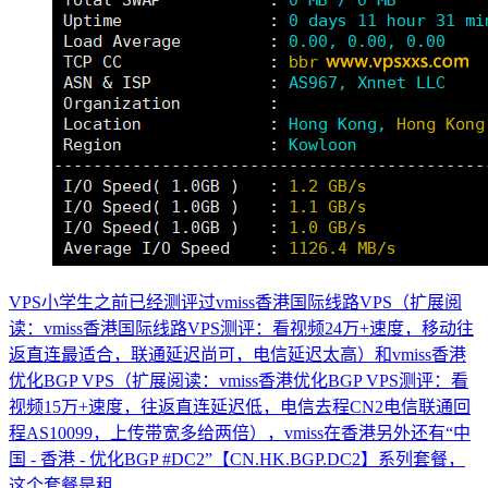
VPS小学生之前已经测评过vmiss香港国际线路VPS（扩展阅
读：vmiss香港国际线路VPS测评：看视频24万+速度，移动往
返直连最适合，联通延迟尚可，电信延迟太高）和vmiss香港
优化BGP VPS（扩展阅读：vmiss香港优化BGP VPS测评：看
视频15万+速度，往返直连延迟低，电信去程CN2电信联通回
程AS10099，上传带宽多给两倍），vmiss在香港另外还有“中
国 - 香港 - 优化BGP #DC2”【CN.HK.BGP.DC2】系列套餐，
这个套餐是租...