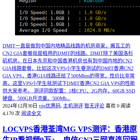
DMIT一直是做到中国内地精品线路的机房商家，搬瓦工的
CN2 GIA套餐就是租用的DMIT的线路。DMIT除了美国洛杉
矶机房，在日本东京和中国香港机房也有到中国内地的CN2
GIA线路套餐，比如这次VPS小学生要测试的DMIT香港CN2
GIA VPS，香港GIA线路还给了500Mbps的带宽，性价比非常
高，这里VPS小学生就测试下DMIT香港CN2 GIA VPS的性能
供大家参考。 测评同款配置：1核CPU、2G内存、60GB SSD
硬盘、500GB月流量、500Mb...
2024年12月30日
vps优惠码
,
主机测评
暂无评论
喜欢 0
阅读
4,170 次
阅读全文
LOCVPS香港荃湾MG VPS测评：香港原
生IP看视频9万+，电信CN2三网直连回程