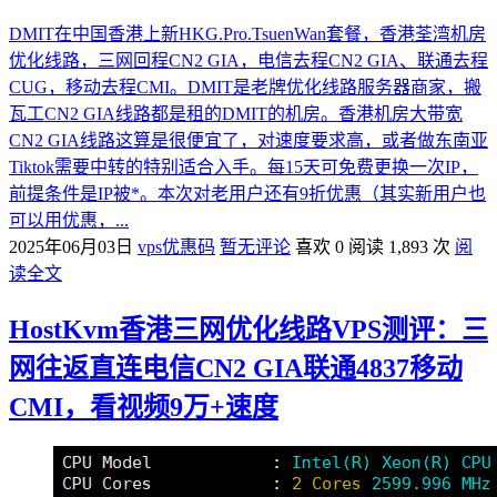
DMIT在中国香港上新HKG.Pro.TsuenWan套餐，香港荃湾机房
优化线路，三网回程CN2 GIA，电信去程CN2 GIA、联通去程
CUG，移动去程CMI。DMIT是老牌优化线路服务器商家，搬
瓦工CN2 GIA线路都是租的DMIT的机房。香港机房大带宽
CN2 GIA线路这算是很便宜了，对速度要求高，或者做东南亚
Tiktok需要中转的特别适合入手。每15天可免费更换一次IP，
前提条件是IP被*。本次对老用户还有9折优惠（其实新用户也
可以用优惠，...
2025年06月03日
vps优惠码
暂无评论
喜欢 0
阅读 1,893 次
阅
读全文
HostKvm香港三网优化线路VPS测评：三
网往返直连电信CN2 GIA联通4837移动
CMI，看视频9万+速度