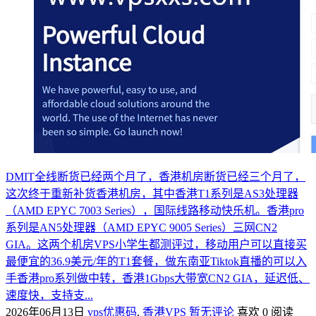
DMIT全线断货已经两个月了，香港机房断货已经三个月了，
这次终于重新补货香港机房，其中香港T1系列是AS3处理器
（AMD EPYC 7003 Series），国际线路移动快乐机。香港pro
系列是AN5处理器（AMD EPYC 9005 Series）三网CN2
GIA。这两个机房VPS小学生都测评过，移动用户可以直接买
最便宜的36.9美元/年的T1套餐，做东南亚Tiktok直播的可以入
手香港pro系列做中转，香港1Gbps大带宽CN2 GIA，延迟低、
速度快，支持支...
2026年06月13日
vps优惠码
,
香港VPS
暂无评论
喜欢 0
阅读