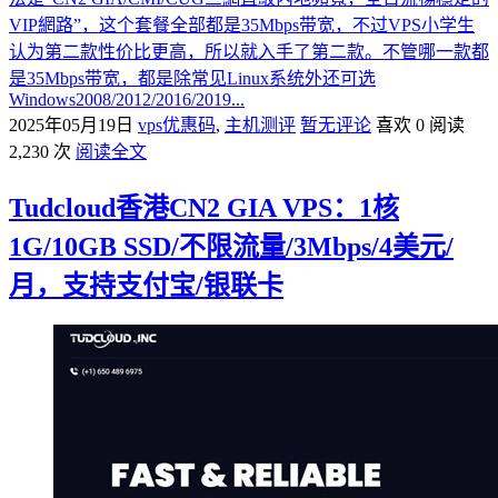
VIP網路”，这个套餐全部都是35Mbps带宽，不过VPS小学生
认为第二款性价比更高，所以就入手了第二款。不管哪一款都
是35Mbps带宽，都是除常见Linux系统外还可选
Windows2008/2012/2016/2019...
2025年05月19日
vps优惠码
,
主机测评
暂无评论
喜欢 0
阅读
2,230 次
阅读全文
Tudcloud香港CN2 GIA VPS：1核
1G/10GB SSD/不限流量/3Mbps/4美元/
月，支持支付宝/银联卡