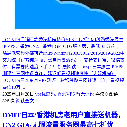
LOCVPS促销四款香港机房特价VPS，包括CMI线路香港原生
IP VPS、香港CN2、香港BGP+CTG服务器，最低168元/年，
除最低套餐外都可选linux/Windows2008/2012/2016/2019/2022中
文系统（官方纯净版，需自备激活码），支持支付宝、微信支
付，有需要的速度下手了！ 扩展阅读：locvps日本原生IP VPS
测评：三网往返直连，延迟低看视频速度快（大阪机房）
LOCVPS日本东京VPS测评：软银线路三网往返直连，看视频
最低18万+...
2025年11月28日
vps优惠码
,
香港VPS
暂无评论
喜欢 0
阅读
826 次
阅读全文
DMIT日本/香港机房老用户直接送机器，
CN2 GIA/无限流量服务器最高七折优