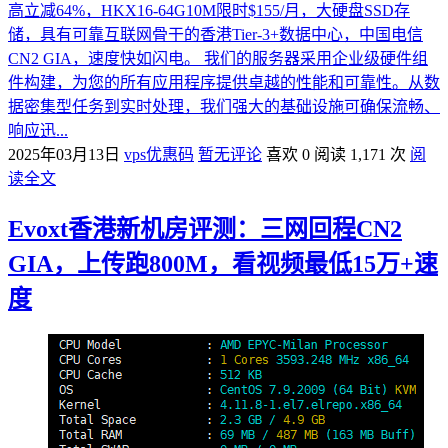
高立减64%，HKX16-64G10M限时$155/月，大硬盘SSD存
储，具有可靠互联网骨干的香港Tier-3+数据中心，中国电信
CN2 GIA，速度快如闪电。 我们的服务器采用企业级硬件组
件构建，为您的所有应用程序提供卓越的性能和可靠性。从数
据密集型任务到实时处理，我们强大的基础设施可确保流畅、
响应迅...
2025年03月13日
vps优惠码
暂无评论
喜欢 0
阅读 1,171 次
阅
读全文
Evoxt香港新机房评测：三网回程CN2
GIA，上传跑800M，看视频最低15万+速
度