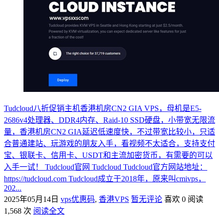
Tudcloud八折促销主机香港机房CN2 GIA VPS，母机是E5-
2686v4处理器、DDR4内存、Raid-10 SSD硬盘，小带宽无限流
量，香港机房CN2 GIA延迟低速度快，不过带宽比较小，只适
合普通建站、玩游戏的朋友入手，看视频不太适合，支持支付
宝、银联卡、信用卡、USDT和主流加密货币，有需要的可以
入手一试！ Tudcloud官网 Tudcloud Tudcloud官方网站地址：
https://tudcloud.com Tudcloud成立于2018年，原来叫cmivps，
202...
2025年05月14日
vps优惠码
,
香港VPS
暂无评论
喜欢 0
阅读
1,568 次
阅读全文