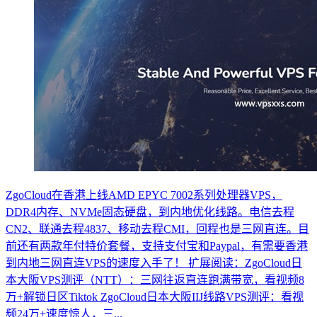
ZgoCloud在香港上线AMD EPYC 7002系列处理器VPS，
DDR4内存、NVMe固态硬盘，到内地优化线路。电信去程
CN2、联通去程4837、移动去程CMI，回程也是三网直连。目
前还有两款年付特价套餐，支持支付宝和Paypal，有需要香港
到内地三网直连VPS的速度入手了！ 扩展阅读：ZgoCloud日
本大阪VPS测评（NTT）：三网往返直连跑满带宽，看视频8
万+解锁日区Tiktok ZgoCloud日本大阪IIJ线路VPS测评：看视
频24万+速度惊人，三...