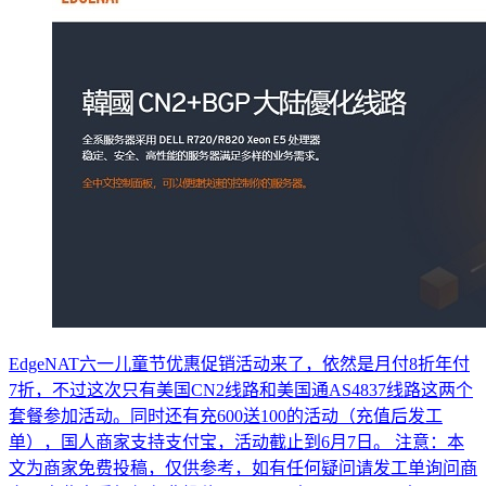
EdgeNAT六一儿童节优惠促销活动来了，依然是月付8折年付
7折，不过这次只有美国CN2线路和美国通AS4837线路这两个
套餐参加活动。同时还有充600送100的活动（充值后发工
单），国人商家支持支付宝，活动截止到6月7日。 注意：本
文为商家免费投稿，仅供参考，如有任何疑问请发工单询问商