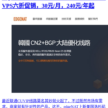
VPS六折促销，30元/月，240元/年起
最近联通CUVIP线路莫名其妙就火起了，不过既然市场有需
求，商家就有针对性的产品，这不，edgeNAT上新美国洛杉矶