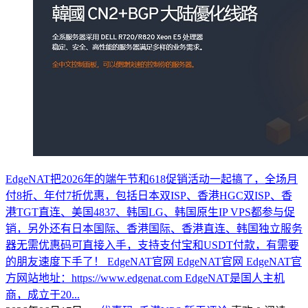
EdgeNAT把2026年的端午节和618促销活动一起搞了，全场月
付8折、年付7折优惠，包括日本双ISP、香港HGC双ISP、香
港TGT直连、美国4837、韩国LG、韩国原生IP VPS都参与促
销，另外还有日本国际、香港国际、香港直连、韩国独立服务
器无需优惠码可直接入手，支持支付宝和USDT付款，有需要
的朋友速度下手了！ EdgeNAT官网 EdgeNAT官网 EdgeNAT官
方网站地址：https://www.edgenat.com EdgeNAT是国人主机
商，成立于20...