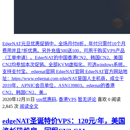
EdgeNAT元旦优惠促销中，全场月付8折，年付只需付10个月
费用并且7折优惠。另外充值500送100，可用于购买VPS产品
（工单申请）。EdgeNAT的中国香港CN2、韩国CN2、美国
CN2均参加本次促销。全部KVM虚拟化，可选windows系统，
支持支付宝。 edgenat官网 EdgeNAT官网 EdgeNAT官方网站地
址：https://www.edgenat.com edgeNAT是国人主机商，成立于
2019年，APNIC会员单位，ASN139803。edgenat的香港
CN2、韩国CN2、美...
2020年12月31日
vps优惠码
,
香港VPS
暂无评论
喜欢 0
阅读
2,845 次
阅读全文
edgeNAT圣诞特价VPS：120元/年，美国