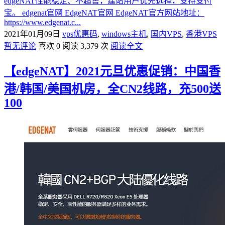
edgeNAT性能稳定、不超售，建站用户优先选择，支持支付
宝。 edgenat官网 EdgeNAT官网 EdgeNAT官方网站地址：
https://www.edgenat.c...
2021年01月09日
vps优惠码
,
windows主机
,
国内VPS
,
香港VPS
暂无评论
喜欢 0
阅读 3,379 次
阅读全文
【edgeNAT】2021元旦优惠促销：中国香
港/韩国/美国机房，全CN2线路，充500送
100