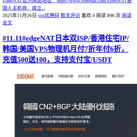
EdgeNAT官方网站地址：https://www.edgenat.com EdgeNAT是
国人主机商，成立...
2025年11月26日
vps优惠码
暂无评论
喜欢 0
阅读 898 次
阅读
全文
#11.11#edgeNAT日本双ISP/香港住宅IP/
韩国/美国VPS物理机月付7折年付6折，
充值500送100，支持支付宝/USDT