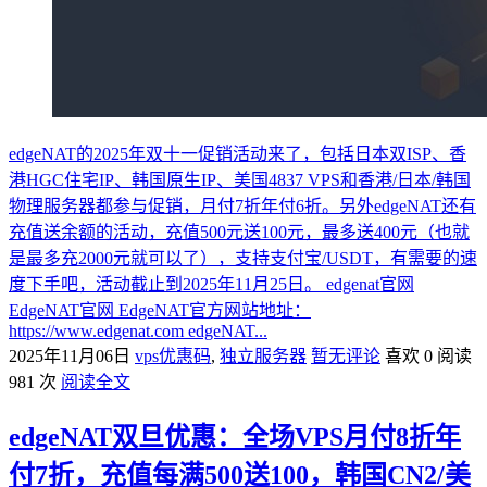
edgeNAT的2025年双十一促销活动来了，包括日本双ISP、香
港HGC住宅IP、韩国原生IP、美国4837 VPS和香港/日本/韩国
物理服务器都参与促销，月付7折年付6折。另外edgeNAT还有
充值送余额的活动，充值500元送100元，最多送400元（也就
是最多充2000元就可以了），支持支付宝/USDT，有需要的速
度下手吧，活动截止到2025年11月25日。 edgenat官网
EdgeNAT官网 EdgeNAT官方网站地址：
https://www.edgenat.com edgeNAT...
2025年11月06日
vps优惠码
,
独立服务器
暂无评论
喜欢 0
阅读
981 次
阅读全文
edgeNAT双旦优惠：全场VPS月付8折年
付7折，充值每满500送100，韩国CN2/美