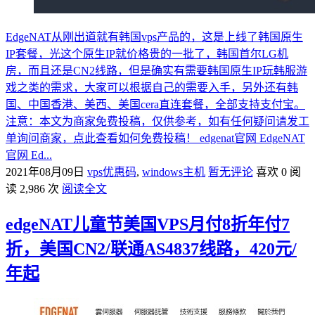
EdgeNAT从刚出道就有韩国vps产品的，这是上线了韩国原生
IP套餐，光这个原生IP就价格贵的一批了，韩国首尔LG机
房，而且还是CN2线路，但是确实有需要韩国原生IP玩韩服游
戏之类的需求，大家可以根据自己的需要入手，另外还有韩
国、中国香港、美西、美国cera直连套餐，全部支持支付宝。
注意：本文为商家免费投稿，仅供参考，如有任何疑问请发工
单询问商家，点此查看如何免费投稿！ edgenat官网 EdgeNAT
官网 Ed...
2021年08月09日
vps优惠码
,
windows主机
暂无评论
喜欢 0
阅
读 2,986 次
阅读全文
edgeNAT儿童节美国VPS月付8折年付7
折，美国CN2/联通AS4837线路，420元/
年起