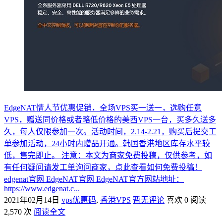
EdgeNAT情人节优惠促销，全场VPS买一送一，选购任意
VPS，赠送同价格或者略低价格的美西VPS一台，买多久送多
久，每人仅限参加一次。活动时间，2.14-2.21，购买后提交工
单参加活动，24小时内赠品开通。韩国香港地区库存水平较
低，售完即止。 注意：本文为商家免费投稿，仅供参考，如
有任何疑问请发工单询问商家，点此查看如何免费投稿！
edgenat官网 EdgeNAT官网 EdgeNAT官方网站地址：
https://www.edgenat.c...
2021年02月14日
vps优惠码
,
香港VPS
暂无评论
喜欢 0
阅读
2,570 次
阅读全文