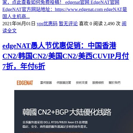
家，点此查看如何免费投稿！ edgenat官网 EdgeNAT官网
EdgeNAT官方网站地址：https://www.edgenat.com edgeNAT是
国人主机商...
2021年06月01日
vps优惠码
暂无评论
喜欢 0
阅读 2,490 次
阅
读全文
edgeNAT愚人节优惠促销：中国香港
CN2/韩国CN2/美国CN2/美西CUVIP月付
7折，年付6折