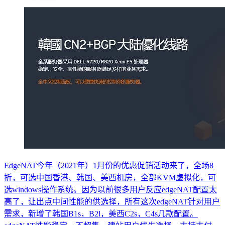
EdgeNAT今年（2021年）1月份的优惠促销活动来了，全场8
折，可选中国香港、韩国、美西机房，全部KVM虚拟化，可
选windows操作系统。因为以前很多用户反应edgeNAT配置太
高了，让出点中间性能的供选择，所有这次edgeNAT针对用户
需求，新增了韩国B1s，B2l，美西C2s，C4s几款配置。