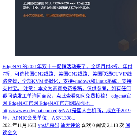
EdgeNAT的2021年双十一促销活动来了，全场月付8折、年付
7折，可选韩国CN2线路、美国CN2线路、美国联通CUVIP线
路套餐，全部KVM虚拟化，支持windows和Linux系统，支持
支付宝。 注意：本文为商家免费投稿，仅供参考，如有任何
疑问请发工单询问商家，点此查看如何免费投稿！ edgenat官
网 EdgeNAT官网 EdgeNAT官方网站地址：
https://www.edgenat.com edgeNAT是国人主机商，成立于2019
年，APNIC会员单位，ASN1398...
2021年11月16日
vps优惠码
暂无评论
喜欢 0
阅读 2,113 次
阅
读全文