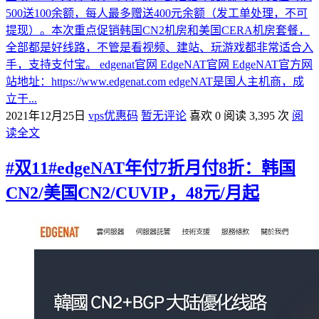
500送100余额，每人最多赠送400元余额（发工单处理，不可
提现）。本次重点促销韩国CN2机房和美国CERA机房套餐，
全部都是好线路，不管是看视频、建站、玩游戏都非常适合入
手，支持支付宝。 edgenat官网 EdgeNAT官网 EdgeNAT官方网
站地址：https://www.edgenat.com edgeNAT是国人主机商，成
立于...
2021年12月25日
vps优惠码
暂无评论
喜欢 0
阅读 3,395 次
阅
读全文
#双11#edgeNAT年付7折月付8折：韩国
CN2/美国CN2/CUVIP，48元/月起