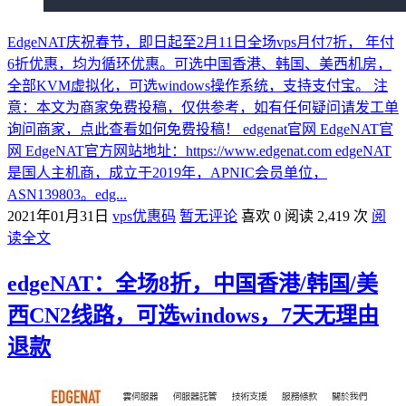
EdgeNAT庆祝春节，即日起至2月11日全场vps月付7折， 年付
6折优惠，均为循环优惠。可选中国香港、韩国、美西机房，
全部KVM虚拟化，可选windows操作系统，支持支付宝。 注
意：本文为商家免费投稿，仅供参考，如有任何疑问请发工单
询问商家，点此查看如何免费投稿！ edgenat官网 EdgeNAT官
网 EdgeNAT官方网站地址：https://www.edgenat.com edgeNAT
是国人主机商，成立于2019年，APNIC会员单位，
ASN139803。edg...
2021年01月31日
vps优惠码
暂无评论
喜欢 0
阅读 2,419 次
阅
读全文
edgeNAT：全场8折，中国香港/韩国/美
西CN2线路，可选windows，7天无理由
退款