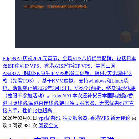
EdgeNAT庆祝2026元宵节，全场VPS八折优惠促销，包括日本
双ISP住宅IP VPS、香港双ISP住宅IP VPS、美国三网
AS4837、韩国SK原生IP VPS都参与促销，提供7天无理由退
款（先看TOS），基于KVM虚拟，支持windows和Linux系
统，活动截止到2026年3月15日，VPS全场8折，终身循环优惠
（独服不参加活动）。EdgeNAT本次还补货日本国际线路/香
港国际线路/香港直连线路/韩国独立服务器，无需优惠码可直
接入手，性价比也超高...
2026年03月01日
vps优惠码
,
独立服务器
,
香港VPS
暂无评论
喜
欢 0
阅读 981 次
阅读全文