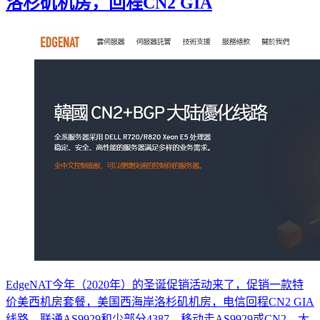
洛杉矶机房，回程CN2 GIA
EdgeNAT今年（2020年）的圣诞促销活动来了，促销一款特
价美西机房套餐，美国西海岸洛杉矶机房，电信回程CN2 GIA
线路，联通AS9929和少部分4387，移动走AS9929或CN2，大