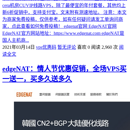
cera机房CUVIP线路VPS，除了最便宜的年付套餐，其他均上
新6折促销中，支持支付宝，文末附有测速地址。 注意：本文
为商家免费投稿，仅供参考，如有任何疑问请发工单询问商
家，点此查看如何免费投稿！ edgenat官网 EdgeNAT官网
EdgeNAT官方网站地址：https://www.edgenat.com edgeNAT是
国人主机商...
2021年03月14日
vps优惠码
暂无评论
喜欢 0
阅读 2,960 次
阅
读全文
edgeNAT：情人节优惠促销，全场VPS买
一送一，买多久送多久