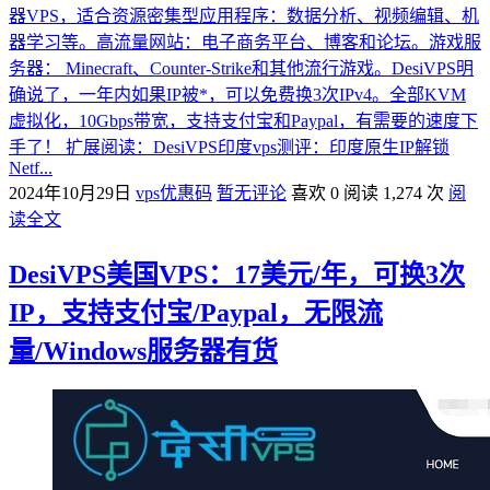
器VPS，适合资源密集型应用程序：数据分析、视频编辑、机
器学习等。高流量网站：电子商务平台、博客和论坛。游戏服
务器： Minecraft、Counter-Strike和其他流行游戏。DesiVPS明
确说了，一年内如果IP被*，可以免费换3次IPv4。全部KVM
虚拟化，10Gbps带宽，支持支付宝和Paypal，有需要的速度下
手了！ 扩展阅读：DesiVPS印度vps测评：印度原生IP解锁
Netf...
2024年10月29日
vps优惠码
暂无评论
喜欢 0
阅读 1,274 次
阅
读全文
DesiVPS美国VPS：17美元/年，可换3次
IP，支持支付宝/Paypal，无限流
量/Windows服务器有货