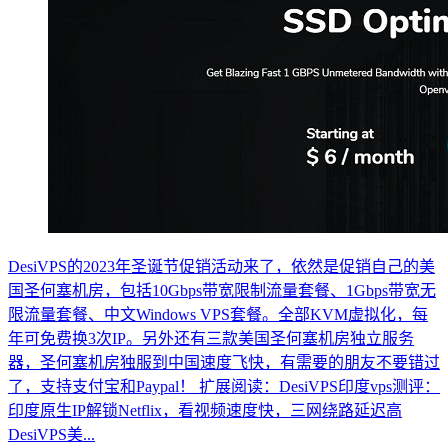
DesiVPS的2023年圣诞节促销活动来了，依然是促销自己的美
国圣何塞机房，包括10Gbps带宽限制流量套餐、1Gbps带宽无
限流量套餐、中文Windows VPS套餐。全部KVM虚拟化，每
年可免费换3次IP。另外还有三款美国圣何塞机房独立服务
器，圣何塞机房独服到中国速度飞快，有需要的朋友不要错过
了，支持支付宝和Paypal！ 扩展阅读：DesiVPS印度vps测评：
印度原生IP解锁Netflix，看视频速度快，三网绕路延迟高
DesiVPS美...