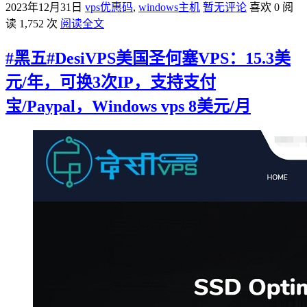
2023年12月31日
vps优惠码
,
windows主机
暂无评论
喜欢 0
阅
读 1,752 次
阅读全文
#黑五#DesiVPS美国圣何塞VPS：15.3美
元/年，可换3次IP，支持支付
宝/Paypal，Windows vps 8美元/月