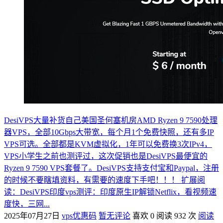
DesiVPS大量补货自己美国圣何塞机房AMD Ryzen 9 7590处理
器VPS，全部10Gbps大带宽，每个月1个免费快照，还有多IP
VPS可选。全部都是KVM虚拟化，1年可以免费换3次IPv4，
VPS小学生之前也测评过，这次促销也是DesiVPS最便宜的
Ryzen 9 7590 VPS套餐了。DesiVPS支持支付宝和Paypal，注册
的时候不要瞎填资料，有需要的速度下手吧！！！ 扩展阅
读：DesiVPS印度vps测评：印度原生IP解锁Netflix，看视频速
度快，三网...
2025年07月27日
vps优惠码
暂无评论
喜欢 0
阅读 932 次
阅读