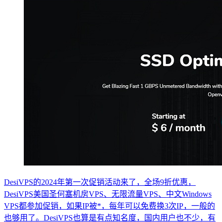
DesiVPS的2024年第一次促销活动来了，全场9折优惠，
DesiVPS美国圣何塞机房VPS、无限流量VPS、中文Windows
VPS都参加促销，如果IP被*，每年可以免费换3次IP，一般的
也够用了。DesiVPS也算是有点知名度，国内用户也不少，有