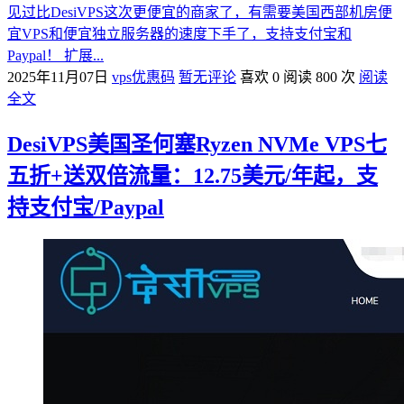
见过比DesiVPS这次更便宜的商家了，有需要美国西部机房便
宜VPS和便宜独立服务器的速度下手了，支持支付宝和
Paypal！ 扩展...
2025年11月07日
vps优惠码
暂无评论
喜欢 0
阅读 800 次
阅读
全文
DesiVPS美国圣何塞Ryzen NVMe VPS七
五折+送双倍流量：12.75美元/年起，支
持支付宝/Paypal