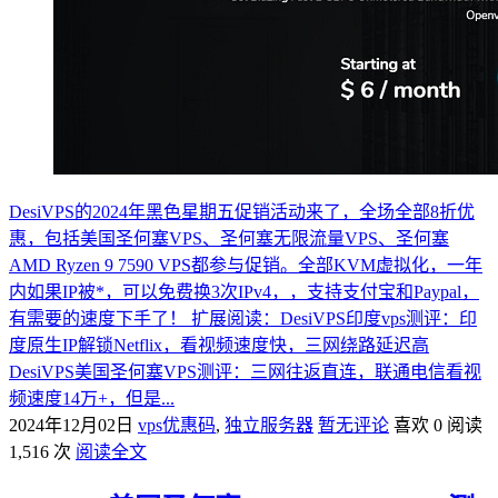
DesiVPS的2024年黑色星期五促销活动来了，全场全部8折优
惠，包括美国圣何塞VPS、圣何塞无限流量VPS、圣何塞
AMD Ryzen 9 7590 VPS都参与促销。全部KVM虚拟化，一年
内如果IP被*，可以免费换3次IPv4，，支持支付宝和Paypal，
有需要的速度下手了！ 扩展阅读：DesiVPS印度vps测评：印
度原生IP解锁Netflix，看视频速度快，三网绕路延迟高
DesiVPS美国圣何塞VPS测评：三网往返直连，联通电信看视
频速度14万+，但是...
2024年12月02日
vps优惠码
,
独立服务器
暂无评论
喜欢 0
阅读
1,516 次
阅读全文