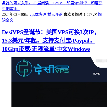
务器的可以入手。 扩展阅读：DesiVPS印度vps测评：印度原
生IP解锁...
2024年03月06日
vps优惠码
暂无评论
喜欢 0
阅读 1,557 次
阅
读全文
DesiVPS圣诞节：美国VPS可换3次IP，
15.3美元/年起，支持支付宝/Paypal，
10Gbp带宽/无限流量/中文Windows