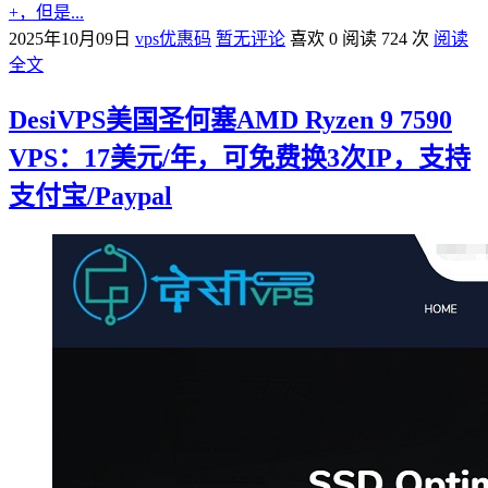
+，但是...
2025年10月09日
vps优惠码
暂无评论
喜欢 0
阅读 724 次
阅读
全文
DesiVPS美国圣何塞AMD Ryzen 9 7590
VPS：17美元/年，可免费换3次IP，支持
支付宝/Paypal