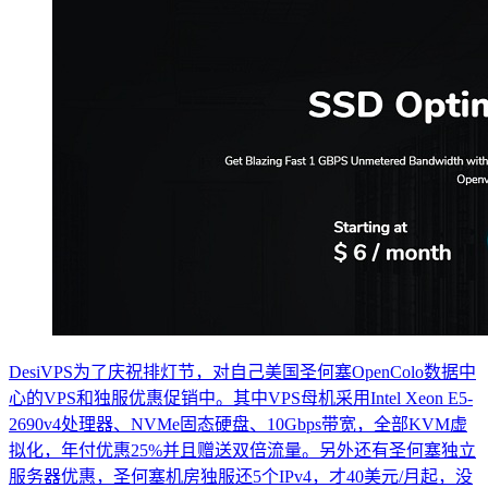
DesiVPS为了庆祝排灯节，对自己美国圣何塞OpenColo数据中
心的VPS和独服优惠促销中。其中VPS母机采用Intel Xeon E5-
2690v4处理器、NVMe固态硬盘、10Gbps带宽，全部KVM虚
拟化，年付优惠25%并且赠送双倍流量。另外还有圣何塞独立
服务器优惠，圣何塞机房独服还5个IPv4，才40美元/月起，没