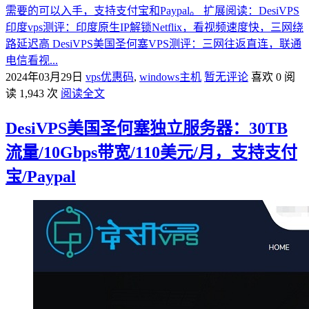
需要的可以入手，支持支付宝和Paypal。 扩展阅读：DesiVPS
印度vps测评：印度原生IP解锁Netflix，看视频速度快，三网绕
路延迟高 DesiVPS美国圣何塞VPS测评：三网往返直连，联通
电信看视...
2024年03月29日
vps优惠码
,
windows主机
暂无评论
喜欢 0
阅
读 1,943 次
阅读全文
DesiVPS美国圣何塞独立服务器：30TB
流量/10Gbps带宽/110美元/月，支持支付
宝/Paypal