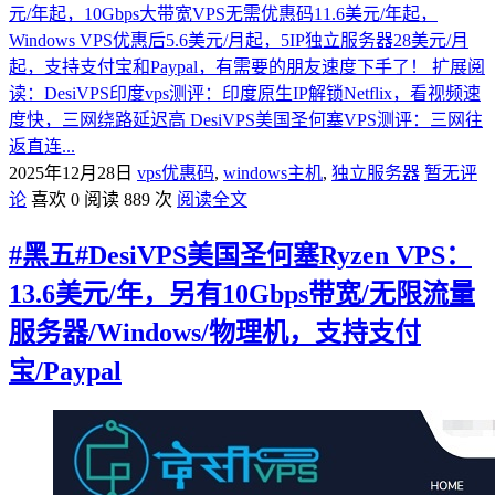
元/年起，10Gbps大带宽VPS无需优惠码11.6美元/年起，
Windows VPS优惠后5.6美元/月起，5IP独立服务器28美元/月
起，支持支付宝和Paypal，有需要的朋友速度下手了！ 扩展阅
读：DesiVPS印度vps测评：印度原生IP解锁Netflix，看视频速
度快，三网绕路延迟高 DesiVPS美国圣何塞VPS测评：三网往
返直连...
2025年12月28日
vps优惠码
,
windows主机
,
独立服务器
暂无评
论
喜欢 0
阅读 889 次
阅读全文
#黑五#DesiVPS美国圣何塞Ryzen VPS：
13.6美元/年，另有10Gbps带宽/无限流量
服务器/Windows/物理机，支持支付
宝/Paypal