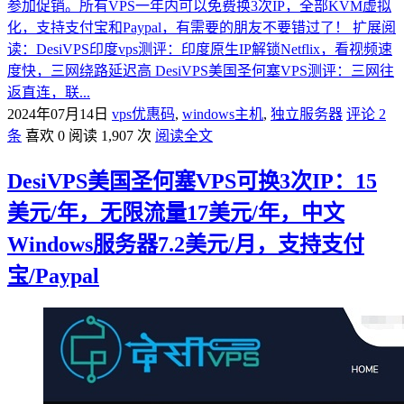
参加促销。所有VPS一年内可以免费换3次IP，全部KVM虚拟
化，支持支付宝和Paypal，有需要的朋友不要错过了！ 扩展阅
读：DesiVPS印度vps测评：印度原生IP解锁Netflix，看视频速
度快，三网绕路延迟高 DesiVPS美国圣何塞VPS测评：三网往
返直连，联...
2024年07月14日
vps优惠码
,
windows主机
,
独立服务器
评论 2
条
喜欢 0
阅读 1,907 次
阅读全文
DesiVPS美国圣何塞VPS可换3次IP：15
美元/年，无限流量17美元/年，中文
Windows服务器7.2美元/月，支持支付
宝/Paypal