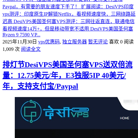
Paypal，有需要的朋友速度下手了！ 扩展阅读：DesiVPS印度
vps测评：印度原生IP解锁Netflix，看视频速度快，三网绕路延
迟高 DesiVPS美国圣何塞VPS测评：三网往返直连，联通电信
看视频速度14万+，但是移动带宽不适用 DesiVPS美国圣何塞
Ryzen 9 7590 VP...
2025年11月30日
vps优惠码
,
独立服务器
暂无评论
喜欢 0
阅读
1,009 次
阅读全文
排灯节DesiVPS美国圣何塞VPS送双倍流
量：12.75美元/年，E3独服5IP 40美元/
年，支持支付宝/Paypal