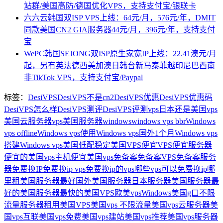
站群/美国高防/德国优化VPS，支持支付宝/银联卡
六六云韩国双ISP VPS上线：64元/月，576元/年，DMIT
同款美国CN2 GIA服务器44元/月，396元/年，支持支付
宝
WePC韩国SEJONG双ISP原生家宽IP上线：22.41澳元/月
起，另有英法德西美加澳日韩台新马泰菲越印尼巴西南
非TikTok VPS，支持支付宝/Paypal
标签：
DesiVPS
DesiVPS不是cn2
DesiVPS优惠
DesiVPS优惠码
DesiVPS怎么样
DesiVPS测评
DesiVPS评测
vps日本还是美国
vps
美国云服务器
vps美国服务器
windows
windows vps bbr
Windows
vps offline
Windows vps使用
Windows vps国外1个月
Windows vps
搭建
Windows vps美国
低配稳定美国VPS
便宜VPS
便宜服务器
便宜的美国vps主机
便宜美国vps
免备案
免备案VPS
免备案服务
器
免费换IP
免费换ip vps
免费换ip的vps
哪些vps可以免费换ip
哪
里租美国服务器最好
国外美国服务器
日本服务器美国服务器
最
好的美国服务器
最快的美国VPS
欧美vpsWindows
美国g口不限
流量服务器租用
美国VPS
美国vps 不限流量
美国vps云服务器
美
国vps互联
美国vps免费
美国vps建站
美国vps推荐
美国vps服务器