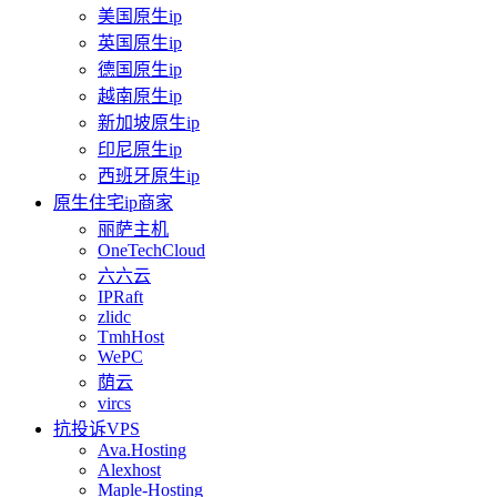
美国原生ip
英国原生ip
德国原生ip
越南原生ip
新加坡原生ip
印尼原生ip
西班牙原生ip
原生住宅ip商家
丽萨主机
OneTechCloud
六六云
IPRaft
zlidc
TmhHost
WePC
荫云
vircs
抗投诉VPS
Ava.Hosting
Alexhost
Maple-Hosting