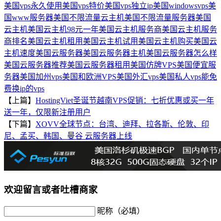
美国vps永久使用
美国vps特价
美国vps独立ip
美国windowsvps
美
国www服务器
美国不限流量云主机
美国不限流量服务器
美国
云主机
美国云主机98元一年
美国云主机服务商
美国云主机服务
商排名
美国云主机租用
美国云主机试用
美国云主机购买
美国云
主机速度
美国云服务器
美国云服务器主机
美国云服务器怎么样
美国云服务器推荐
美国云服务器租用
美国仿牌VPS
美国便宜服
务器
美国加州vps
美国和欧洲VPS
美国外汇vps
美国私人vps
能免
费换ip的vps
【上篇】
HostingViet圣诞节越南VPS促销：七折优惠或买一年
送一年，仅限新注册用户
【下篇】
XOVV全球节点：台湾、迪拜、拉各斯、伦敦、印
尼、孟买、韩国、曼谷 云服务器上线
欢迎留言或者吐槽商家
昵称（必填）