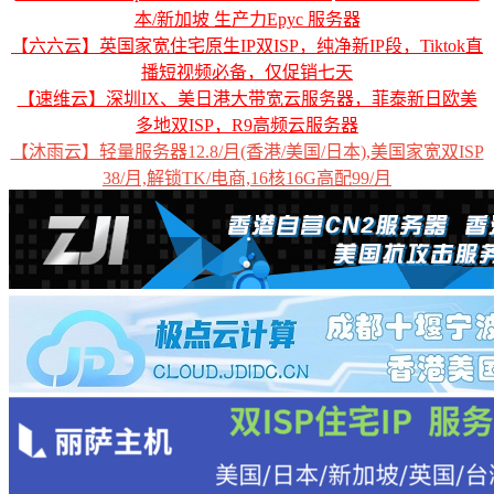
本/新加坡 生产力Epyc 服务器
【六六云】英国家宽住宅原生IP双ISP，纯净新IP段，Tiktok直
播短视频必备，仅促销七天
【速维云】深圳IX、美日港大带宽云服务器，菲泰新日欧美
多地双ISP，R9高频云服务器
【沐雨云】轻量服务器12.8/月(香港/美国/日本),美国家宽双ISP
38/月,解锁TK/电商,16核16G高配99/月