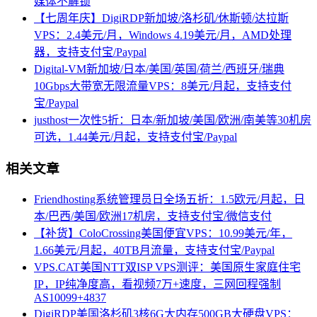
媒体不解锁
【七周年庆】DigiRDP新加坡/洛杉矶/休斯顿/达拉斯
VPS：2.4美元/月，Windows 4.19美元/月，AMD处理
器，支持支付宝/Paypal
Digital-VM新加坡/日本/美国/英国/荷兰/西班牙/瑞典
10Gbps大带宽无限流量VPS：8美元/月起，支持支付
宝/Paypal
justhost一次性5折：日本/新加坡/美国/欧洲/南美等30机房
可选，1.44美元/月起，支持支付宝/Paypal
相关文章
Friendhosting系统管理员日全场五折：1.5欧元/月起，日
本/巴西/美国/欧洲17机房，支持支付宝/微信支付
【补货】ColoCrossing美国便宜VPS：10.99美元/年，
1.66美元/月起，40TB月流量，支持支付宝/Paypal
VPS.CAT美国NTT双ISP VPS测评：美国原生家庭住宅
IP，IP纯净度高，看视频7万+速度，三网回程强制
AS10099+4837
DigiRDP美国洛杉矶3核6G大内存500GB大硬盘VPS：