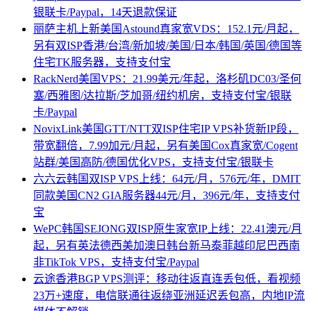
银联卡/Paypal，14天退款保证
丽萨主机上新美国Astound真家宽VDS：152.1元/月起，
另有双ISP香港/台湾/新加坡/美国/日本/韩国/英国/德国等
住宅TK服务器，支持支付宝
RackNerd美国VPS：21.99美元/年起，洛杉矶DC03/圣何
塞/西雅图/达拉斯/芝加哥/纽约机房，支持支付宝/银联
卡/Paypal
NovixLink美国GTT/NTT双ISP住宅IP VPS补货新IP段，
带宽翻倍，7.99加元/月起，另有美国Cox真家宽/Cogent
站群/美国高防/德国优化VPS，支持支付宝/银联卡
六六云韩国双ISP VPS上线：64元/月，576元/年，DMIT
同款美国CN2 GIA服务器44元/月，396元/年，支持支付
宝
WePC韩国SEJONG双ISP原生家宽IP上线：22.41澳元/月
起，另有英法德西美加澳日韩台新马泰菲越印尼巴西南
非TikTok VPS，支持支付宝/Paypal
云途香港BGP VPS测评：移动往返直连丢包低，看视频
23万+速度，电信联通往返绕亚洲延迟丢包高，内地IP流