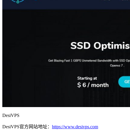
DesiVPS
DesiVPS官方网站地址：
https://www.desivps.com