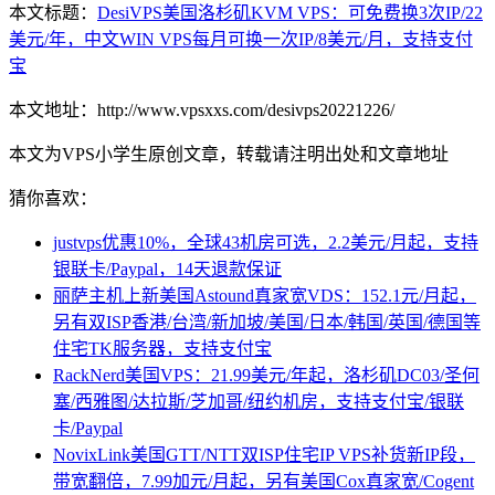
本文标题：
DesiVPS美国洛杉矶KVM VPS：可免费换3次IP/22
美元/年，中文WIN VPS每月可换一次IP/8美元/月，支持支付
宝
本文地址：http://www.vpsxxs.com/desivps20221226/
本文为VPS小学生原创文章，转载请注明出处和文章地址
猜你喜欢：
justvps优惠10%，全球43机房可选，2.2美元/月起，支持
银联卡/Paypal，14天退款保证
丽萨主机上新美国Astound真家宽VDS：152.1元/月起，
另有双ISP香港/台湾/新加坡/美国/日本/韩国/英国/德国等
住宅TK服务器，支持支付宝
RackNerd美国VPS：21.99美元/年起，洛杉矶DC03/圣何
塞/西雅图/达拉斯/芝加哥/纽约机房，支持支付宝/银联
卡/Paypal
NovixLink美国GTT/NTT双ISP住宅IP VPS补货新IP段，
带宽翻倍，7.99加元/月起，另有美国Cox真家宽/Cogent