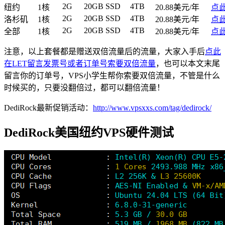
2G
20GB SSD
4TB
纽约
1核
20.88美元/年
点
2G
20GB SSD
4TB
洛杉矶
1核
20.88美元/年
点
2G
20GB SSD
4TB
全部
1核
20.88美元/年
点
注意，以上套餐都是赠送双倍流量后的流量，大家入手后
点此
在LET留言发票号或者订单号索要双倍流量
，也可以本文末尾
留言你的订单号，VPS小学生帮你索要双倍流量，不管是什么
时候买的，只要没翻倍过，都可以翻倍流量！
DediRock最新促销活动：
http://www.vpsxxs.com/tag/dedirock/
DediRock美国纽约VPS硬件测试