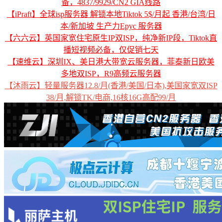
备，4837/9929/CN2 GIA线路
【iPraft】全球isp服务器 解锁本地Tiktok 5$/月起 香港/台湾/日
本/新加坡 生产力Epyc 服务器
【六六云】英国家宽住宅原生IP双ISP，纯净新IP段，Tiktok直
播短视频必备，仅促销七天
【速维云】深圳IX、美日港大带宽云服务器，菲泰新日欧美
多地双ISP，R9高频云服务器
【沐雨云】轻量服务器12.8/月(香港/美国/日本),美国家宽双ISP
38/月,解锁TK/电商,16核16G高配99/月