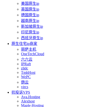
美国原生ip
英国原生ip
德国原生ip
越南原生ip
新加坡原生ip
印尼原生ip
西班牙原生ip
原生住宅ip商家
丽萨主机
OneTechCloud
六六云
IPRaft
zlidc
TmhHost
WePC
荫云
vircs
抗投诉VPS
Ava.Hosting
Alexhost
Maple-Hosting