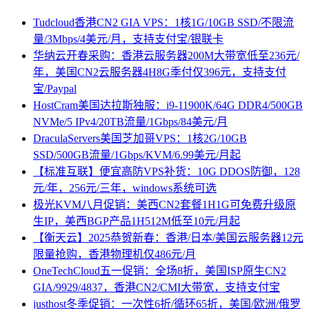
Tudcloud香港CN2 GIA VPS：1核1G/10GB SSD/不限流
量/3Mbps/4美元/月，支持支付宝/银联卡
华纳云开春采购：香港云服务器200M大带宽低至236元/
年，美国CN2云服务器4H8G季付仅396元，支持支付
宝/Paypal
HostCram美国达拉斯独服：i9-11900K/64G DDR4/500GB
NVMe/5 IPv4/20TB流量/1Gbps/84美元/月
DraculaServers美国芝加哥VPS：1核2G/10GB
SSD/500GB流量/1Gbps/KVM/6.99美元/月起
【标准互联】便宜高防VPS补货：10G DDOS防御，128
元/年，256元/三年，windows系统可选
极光KVM八月促销：美西CN2套餐1H1G可免费升级原
生IP，美西BGP产品1H512M低至10元/月起
【衡天云】2025恭贺新春：香港/日本/美国云服务器12元
限量抢购，香港物理机仅486元/月
OneTechCloud五一促销：全场8折，美国ISP原生CN2
GIA/9929/4837，香港CN2/CMI大带宽，支持支付宝
justhost冬季促销：一次性6折/循环65折，美国/欧洲/俄罗