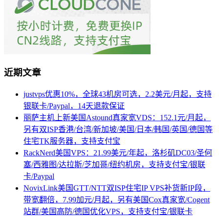
近期文章
justvps优惠10%，全球43机房可选，2.2美元/月起，支持
银联卡/Paypal，14天退款保证
丽萨主机上新美国Astound真家宽VDS：152.1元/月起，
另有双ISP香港/台湾/新加坡/美国/日本/韩国/英国/德国等
住宅TK服务器，支持支付宝
RackNerd美国VPS：21.99美元/年起，洛杉矶DC03/圣何
塞/西雅图/达拉斯/芝加哥/纽约机房，支持支付宝/银联
卡/Paypal
NovixLink美国GTT/NTT双ISP住宅IP VPS补货新IP段，
带宽翻倍，7.99加元/月起，另有美国Cox真家宽/Cogent
站群/美国高防/德国优化VPS，支持支付宝/银联卡