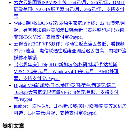
六六云韩国双ISP VPS上线：64元/月，576元/年，DMIT
同款美国CN2 GIA服务器44元/月，396元/年，支持支付
宝
WePC韩国SEJONG双ISP原生家宽IP上线：22.41澳元/月
起，另有英法德西美加澳日韩台新马泰菲越印尼巴西南
非TikTok VPS，支持支付宝/Paypal
云途香港BGP VPS测评：移动往返直连丢包低，看视频
23万+速度，电信联通往返绕亚洲延迟丢包高，内地IP流
媒体不解锁
【七周年庆】DigiRDP新加坡/洛杉矶/休斯顿/达拉斯
VPS：2.4美元/月，Windows 4.19美元/月，AMD处理
器，支持支付宝/Paypal
Digital-VM新加坡/日本/美国/英国/荷兰/西班牙/瑞典
10Gbps大带宽无限流量VPS：8美元/月起，支持支付
宝/Paypal
justhost一次性5折：日本/新加坡/美国/欧洲/南美等30机房
可选，1.44美元/月起，支持支付宝/Paypal
随机文章