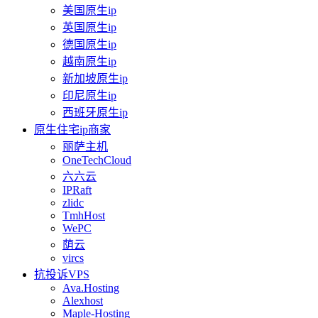
美国原生ip
英国原生ip
德国原生ip
越南原生ip
新加坡原生ip
印尼原生ip
西班牙原生ip
原生住宅ip商家
丽萨主机
OneTechCloud
六六云
IPRaft
zlidc
TmhHost
WePC
荫云
vircs
抗投诉VPS
Ava.Hosting
Alexhost
Maple-Hosting