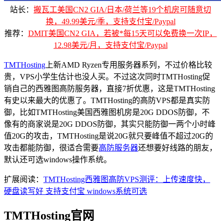
站长：
搬瓦工美国CN2 GIA/日本/荷兰等19个机房可随意切
换，49.99美元/季，支持支付宝/Paypal
推荐：
DMIT美国CN2 GIA，若被*每15天可以免费换一次IP，
12.98美元/月，支持支付宝/Paypal
TMTHosting
上新AMD Ryzen专用服务器系列，不过价格比较
贵，VPS小学生估计也没人买。不过这次同时TMTHosting促
销自己的西雅图高防服务器，直接7折优惠，这是TMTHosting
有史以来最大的优惠了。TMTHosting的高防VPS都是真实防
御，比如TMTHosting美国西雅图机房是20G DDOS防御，不
像有的商家说是20G DDOS防御，其实只能防御一两个小时峰
值20G的攻击，TMTHosting是说20G就只要峰值不超过20G的
攻击都能防御，很适合需要
高防服务器
还想要好线路的朋友，
默认还可选windows操作系统。
扩展阅读：
TMTHosting西雅图高防VPS测评：上传速度快，
硬盘读写好 支持支付宝 windows系统可选
TMTHosting官网