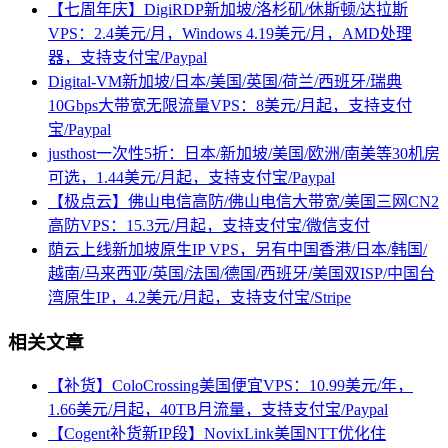
【七周年庆】DigiRDP新加坡/洛杉矶/休斯顿/达拉斯
VPS：2.4美元/月，Windows 4.19美元/月，AMD处理
器，支持支付宝/Paypal
Digital-VM新加坡/日本/美国/英国/荷兰/西班牙/瑞典
10Gbps大带宽无限流量VPS：8美元/月起，支持支付
宝/Paypal
justhost一次性5折：日本/新加坡/美国/欧洲/南美等30机房
可选，1.44美元/月起，支持支付宝/Paypal
【极点云】佛山电信高防/佛山电信大带宽/美国三网CN2
高防VPS：15.3元/月起，支持支付宝/微信支付
荫云上线新加坡原生IP VPS，另有中国香港/日本/韩国/
越南/马来西亚/英国/法国/德国/西班牙/美国双ISP/中国台
湾原生IP，4.2美元/月起，支持支付宝/Stripe
相关文章
【补货】ColoCrossing美国便宜VPS：10.99美元/年，
1.66美元/月起，40TB月流量，支持支付宝/Paypal
【Cogent补货新IP段】NovixLink美国NTT优化住