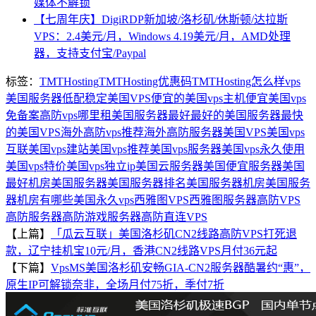
媒体不解锁
【七周年庆】DigiRDP新加坡/洛杉矶/休斯顿/达拉斯
VPS：2.4美元/月，Windows 4.19美元/月，AMD处理
器，支持支付宝/Paypal
标签：
TMTHosting
TMTHosting优惠码
TMTHosting怎么样
vps
美国服务器
低配稳定美国VPS
便宜的美国vps主机
便宜美国vps
免备案高防vps
哪里租美国服务器最好
最好的美国服务器
最快
的美国VPS
海外高防vps推荐
海外高防服务器
美国VPS
美国vps
互联
美国vps建站
美国vps推荐
美国vps服务器
美国vps永久使用
美国vps特价
美国vps独立ip
美国云服务器
美国便宜服务器
美国
最好机房
美国服务器
美国服务器排名
美国服务器机房
美国服务
器机房有哪些
美国永久vps
西雅图VPS
西雅图服务器
高防VPS
高防服务器
高防游戏服务器
高防直连VPS
【上篇】
「瓜云互联」美国洛杉矶CN2线路高防VPS打死退
款，辽宁挂机宝10元/月，香港CN2线路VPS月付36元起
【下篇】
VpsMS美国洛杉矶安畅GIA-CN2服务器酷暑约“惠”，
原生IP可解锁奈非，全场月付75折，季付7折