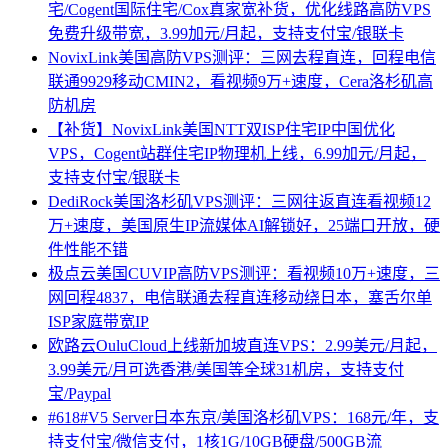
宅/Cogent国际住宅/Cox真家宽补货，优化线路高防VPS
免费升级带宽，3.99加元/月起，支持支付宝/银联卡
NovixLink美国高防VPS测评：三网去程直连，回程电信
联通9929移动CMIN2，看视频9万+速度，Cera洛杉矶高
防机房
【补货】NovixLink美国NTT双ISP住宅IP中国优化
VPS，Cogent站群住宅IP物理机上线，6.99加元/月起，
支持支付宝/银联卡
DediRock美国洛杉矶VPS测评：三网往返直连看视频12
万+速度，美国原生IP流媒体AI解锁好，25端口开放，硬
件性能不错
极点云美国CUVIP高防VPS测评：看视频10万+速度，三
网回程4837，电信联通去程直连移动绕日本，塞舌尔单
ISP家庭带宽IP
欧路云OuluCloud上线新加坡直连VPS：2.99美元/月起，
3.99美元/月可选香港/美国等全球31机房，支持支付
宝/Paypal
#618#V5 Server日本东京/美国洛杉矶VPS：168元/年，支
持支付宝/微信支付，1核1G/10GB硬盘/500GB流