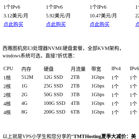
1个IPv6
1个IPv6
1个IPv6
1
3.12美元/月
5.92美元/月
10.47美元/月
2
点此购买
点此购买
点此购买
西雅图机房E3处理器NVME硬盘套餐，全部KVM架构，
windows系统可选，直接7折优惠：
CPU
IPv4
IPv6
内存
硬盘
月流量
带宽
512M
12G SSD
2TB
1Gbps
1核
1个
1个
1G
25G SSD
2TB
1Gbps
2核
1个
1个
2G
50G SSD
3TB
1Gbps
2核
1个
1个
4G
100G SSD
4TB
1Gbps
4核
1个
1个
8G
200G SSD
6TB
1Gbps
4核
1个
1个
以上就是VPS小学生和您分享的“
TMTHosting夏季大减价：美