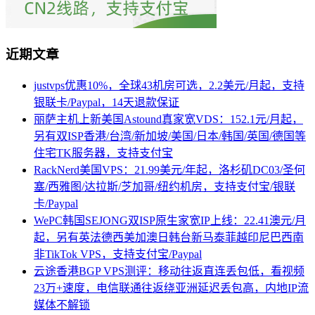
近期文章
justvps优惠10%，全球43机房可选，2.2美元/月起，支持
银联卡/Paypal，14天退款保证
丽萨主机上新美国Astound真家宽VDS：152.1元/月起，
另有双ISP香港/台湾/新加坡/美国/日本/韩国/英国/德国等
住宅TK服务器，支持支付宝
RackNerd美国VPS：21.99美元/年起，洛杉矶DC03/圣何
塞/西雅图/达拉斯/芝加哥/纽约机房，支持支付宝/银联
卡/Paypal
WePC韩国SEJONG双ISP原生家宽IP上线：22.41澳元/月
起，另有英法德西美加澳日韩台新马泰菲越印尼巴西南
非TikTok VPS，支持支付宝/Paypal
云途香港BGP VPS测评：移动往返直连丢包低，看视频
23万+速度，电信联通往返绕亚洲延迟丢包高，内地IP流
媒体不解锁