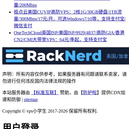
量/200Mbps
极点云美国CUVIP高防VPS：2核1G/30GB硬盘/1TB流
量/300Mbps/17元/月，可选Windows7/10等，支持支付宝/
微信支付
OneTechCloud英国ISP/美国ISP/9929/4837/高防GIA/香港
CN2/CMI大带宽VPS：64元/季起，支持支付宝
声明：所有内容仅供参考，如果服务器有问题请联系卖家，请
勿进行任何违反国内法律法规的操作
本站服务器由
【标准互联】
赞助，由【
防护啦
】提供CDN加
速和防御 |
sitemap
Copyright © vps小学生 2017-2026 保留所有权利.
用户登录