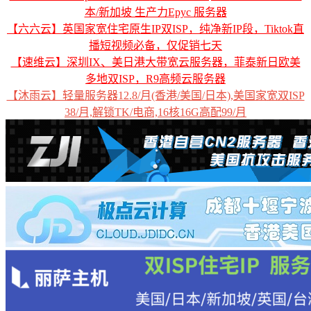
本/新加坡 生产力Epyc 服务器
【六六云】英国家宽住宅原生IP双ISP，纯净新IP段，Tiktok直
播短视频必备，仅促销七天
【速维云】深圳IX、美日港大带宽云服务器，菲泰新日欧美
多地双ISP，R9高频云服务器
【沐雨云】轻量服务器12.8/月(香港/美国/日本),美国家宽双ISP
38/月,解锁TK/电商,16核16G高配99/月