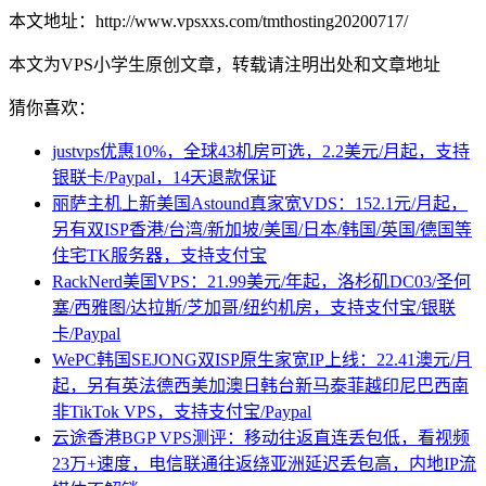
本文地址：http://www.vpsxxs.com/tmthosting20200717/
本文为VPS小学生原创文章，转载请注明出处和文章地址
猜你喜欢：
justvps优惠10%，全球43机房可选，2.2美元/月起，支持
银联卡/Paypal，14天退款保证
丽萨主机上新美国Astound真家宽VDS：152.1元/月起，
另有双ISP香港/台湾/新加坡/美国/日本/韩国/英国/德国等
住宅TK服务器，支持支付宝
RackNerd美国VPS：21.99美元/年起，洛杉矶DC03/圣何
塞/西雅图/达拉斯/芝加哥/纽约机房，支持支付宝/银联
卡/Paypal
WePC韩国SEJONG双ISP原生家宽IP上线：22.41澳元/月
起，另有英法德西美加澳日韩台新马泰菲越印尼巴西南
非TikTok VPS，支持支付宝/Paypal
云途香港BGP VPS测评：移动往返直连丢包低，看视频
23万+速度，电信联通往返绕亚洲延迟丢包高，内地IP流