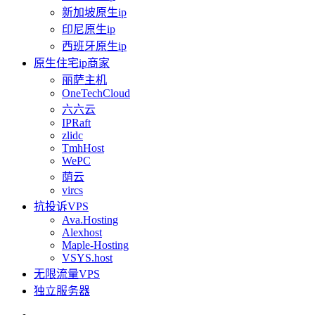
新加坡原生ip
印尼原生ip
西班牙原生ip
原生住宅ip商家
丽萨主机
OneTechCloud
六六云
IPRaft
zlidc
TmhHost
WePC
荫云
vircs
抗投诉VPS
Ava.Hosting
Alexhost
Maple-Hosting
VSYS.host
无限流量VPS
独立服务器