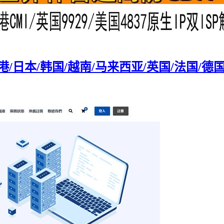
日本/韩国/越南/马来西亚/英国/法国/德国/