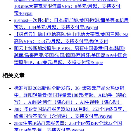
10Gbps大带宽无限流量VPS：8美元/月起，支持支付
宝/Paypal
justhost一次性5折：日本/新加坡/美国/欧洲/南美等30机房
可选，1.44美元/月起，支持支付宝/Paypal
【极点云】佛山电信高防/佛山电信大带宽/美国三网CN2
高防VPS：15.3元/月起，支持支付宝/微信支付
荫云上线新加坡原生IP VPS，另有中国香港/日本/韩国/
越南/马来西亚/英国/法国/德国/西班牙/美国双ISP/中国台
湾原生IP，4.2美元/月起，支持支付宝/Stripe
相关文章
标准互联2026新站全新发布，36+爆款云产品火热促销
中，襄阳轻量云/美国轻量云188元/年起，AI助手（随心
写），AI图片创作（随心画），AI生视频（随心动）
Jtti：多IP美国站群服务器$218.6月起，253个IP终身享，
续费同价不涨价（含测评），支持支付宝/PayPal
zlidc住宅IP站群云服务器：253个IP/双ISP/全球22个国
家/259美元/月，支持支付宝/Paypal