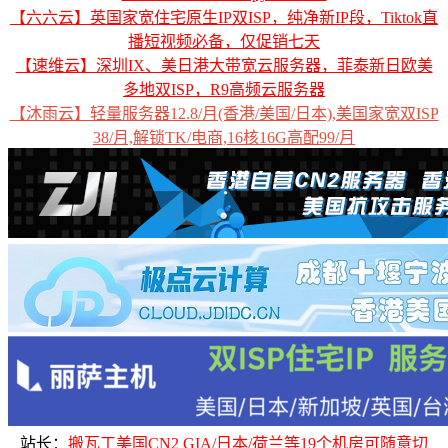
【六六云】英国家宽住宅原生IP双ISP，纯净新IP段，Tiktok直
播短视频必备，仅促销七天
【速维云】深圳IX、美日港大带宽云服务器，菲泰新日欧美
多地双ISP，R9高频云服务器
【沐雨云】轻量服务器12.8/月(香港/美国/日本),美国家宽双ISP
38/月,解锁TK/电商,16核16G高配99/月
站长：
搬瓦工美国CN2 GIA/日本/荷兰等19个机房可随意切