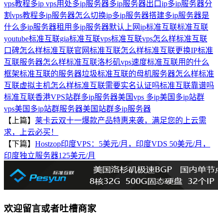
vps教程
多ip vps用处
多ip服务器
多ip服务器出口ip
多ip服务器分
割vps教程
多ip服务器怎么切换ip
多ip服务器搭建
多ip服务器是
什么
多ip服务器租用
多ip服务器默认上网ip
标准互联
标准互联
youtube
标准互联gia
标准互联vps
标准互联vps怎么样
标准互联
口碑怎么样
标准互联官网
标准互联怎么样
标准互联更换IP
标准
互联服务器怎么样
标准互联洛杉矶vps速度
标准互联用的什么
框架
标准互联的服务器垃圾
标准互联的母机服务器怎么样
标准
互联虚拟主机怎么样
标准互联需要实名认证吗
标准互联靠谱吗
标准互联香港VPS
站群多ip服务器
美国vps 多ip
美国多ip站群
vps
美国多ip站群服务器
美国站群多ip服务器
【上篇】
莱卡云双十一爆款产品特惠来袭，满足您的上云需
求，上云必买！
【下篇】
Hostzop印度VPS：5美元/月，印度VDS 50美元/月，
印度独立服务器125美元/月
欢迎留言或者吐槽商家