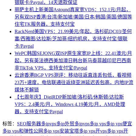
银联卡/Paypal，14天退款保证
丽萨主机上新美国Astound真家宽VDS：152.1元/月起，
另有双ISP香港/台湾/新加坡/美国/日本/韩国/英国/德国等
住宅TK服务器，支持支付宝
RackNerd美国VPS：21.99美元/年起，洛杉矶DC03/圣何
塞/西雅图/达拉斯/芝加哥/纽约机房，支持支付宝/银联
卡/Paypal
WePC韩国SEJONG双ISP原生家宽IP上线：22.41澳元/月
起，另有英法德西美加澳日韩台新马泰菲越印尼巴西南
非TikTok VPS，支持支付宝/Paypal
云途香港BGP VPS测评：移动往返直连丢包低，看视频
23万+速度，电信联通往返绕亚洲延迟丢包高，内地IP流
媒体不解锁
【七周年庆】DigiRDP新加坡/洛杉矶/休斯顿/达拉斯
VPS：2.4美元/月，Windows 4.19美元/月，AMD处理
器，支持支付宝/Paypal
标签：
SEO服务器多ip
vps多ip
外贸多ipvps
多ip vps
多ip vps便宜
多ip vps和弹性公网
多ip vps安装宝塔
多ip vps开vps
多ip vps开