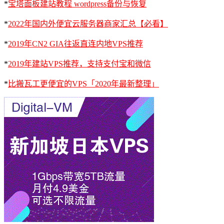
*
宝塔面板建站教程 wordpress备份与恢复
*
2022年国内外便宜云服务器商家汇总【必看】
*
2019年CN2 GIA往返直连内地VPS推荐
*
2019年建站VPS推荐，支持支付宝和微信
*
比搬瓦工更便宜的VPS「2020年最新整理」