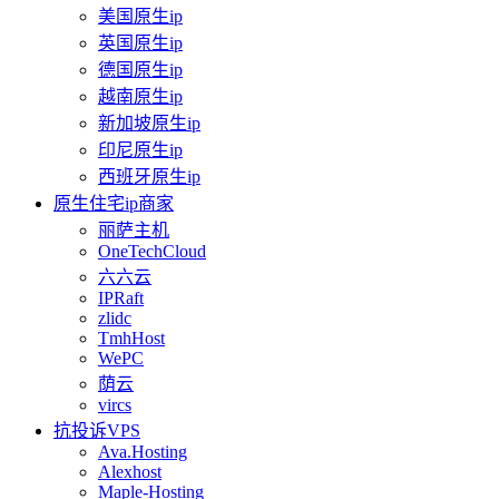
美国原生ip
英国原生ip
德国原生ip
越南原生ip
新加坡原生ip
印尼原生ip
西班牙原生ip
原生住宅ip商家
丽萨主机
OneTechCloud
六六云
IPRaft
zlidc
TmhHost
WePC
荫云
vircs
抗投诉VPS
Ava.Hosting
Alexhost
Maple-Hosting