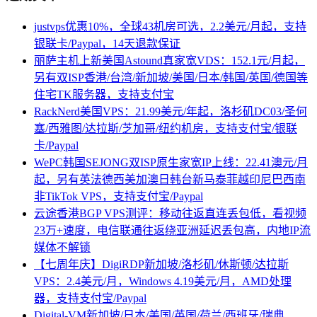
justvps优惠10%，全球43机房可选，2.2美元/月起，支持
银联卡/Paypal，14天退款保证
丽萨主机上新美国Astound真家宽VDS：152.1元/月起，
另有双ISP香港/台湾/新加坡/美国/日本/韩国/英国/德国等
住宅TK服务器，支持支付宝
RackNerd美国VPS：21.99美元/年起，洛杉矶DC03/圣何
塞/西雅图/达拉斯/芝加哥/纽约机房，支持支付宝/银联
卡/Paypal
WePC韩国SEJONG双ISP原生家宽IP上线：22.41澳元/月
起，另有英法德西美加澳日韩台新马泰菲越印尼巴西南
非TikTok VPS，支持支付宝/Paypal
云途香港BGP VPS测评：移动往返直连丢包低，看视频
23万+速度，电信联通往返绕亚洲延迟丢包高，内地IP流
媒体不解锁
【七周年庆】DigiRDP新加坡/洛杉矶/休斯顿/达拉斯
VPS：2.4美元/月，Windows 4.19美元/月，AMD处理
器，支持支付宝/Paypal
Digital-VM新加坡/日本/美国/英国/荷兰/西班牙/瑞典