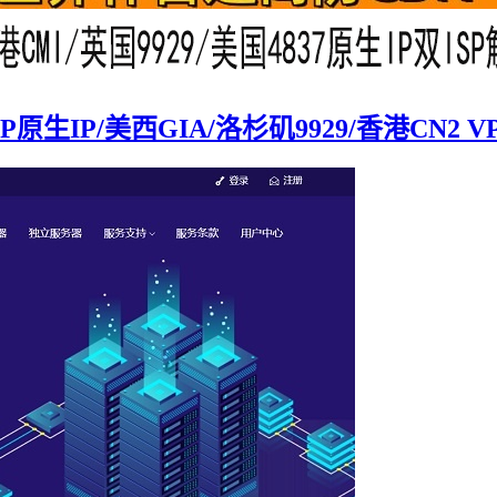
P原生IP/美西GIA/洛杉矶9929/香港CN2 V