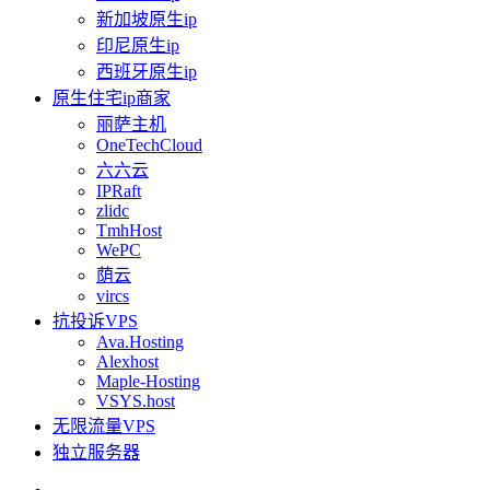
新加坡原生ip
印尼原生ip
西班牙原生ip
原生住宅ip商家
丽萨主机
OneTechCloud
六六云
IPRaft
zlidc
TmhHost
WePC
荫云
vircs
抗投诉VPS
Ava.Hosting
Alexhost
Maple-Hosting
VSYS.host
无限流量VPS
独立服务器