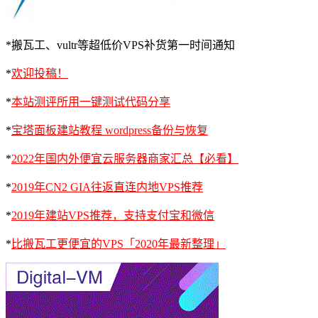
*搬瓦工、vultr等超低价VPS补货第一时间通知
*
欢迎投稿！
*
本站测评所用一键测试代码分享
*
宝塔面板建站教程 wordpress备份与恢复
*
2022年国内外便宜云服务器商家汇总【必看】
*
2019年CN2 GIA往返直连内地VPS推荐
*
2019年建站VPS推荐，支持支付宝和微信
*
比搬瓦工更便宜的VPS「2020年最新整理」