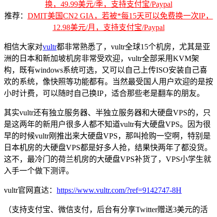
换，49.99美元/季，支持支付宝/Paypal
推荐：
DMIT美国CN2 GIA，若被*每15天可以免费换一次IP，
12.98美元/月，支持支付宝/Paypal
相信大家对
vultr
都非常熟悉了，vultr全球15个机房，尤其是亚
洲的日本和新加坡机房非常受欢迎，vultr全部采用KVM架
构，既有windows系统可选，又可以自己上传ISO安装自己喜
欢的系统，像快照等功能都有。当然最受国人用户欢迎的是按
小时计费，可以随时自己换IP，适合那些老是翻车的朋友。
其实vultr还有独立服务器、半独立服务器和大硬盘VPS的，只
是这两年的新用户很多人都不知道vultr有大硬盘VPS。因为很
早的时候vultr刚推出来大硬盘VPS，那叫抢购一空啊，特别是
日本机房的大硬盘VPS都是好多人抢，结果快两年了都没货。
这不，最冷门的荷兰机房的大硬盘VPS补货了，VPS小学生就
入手一个做下测评。
vultr官网直达：
https://www.vultr.com/?ref=9142747-8H
（支持支付宝、微信支付，后台有分享Twitter赠送3美元的活