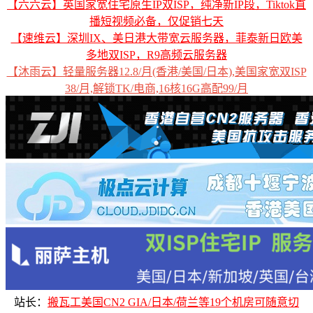
【六六云】英国家宽住宅原生IP双ISP，纯净新IP段，Tiktok直
播短视频必备，仅促销七天
【速维云】深圳IX、美日港大带宽云服务器，菲泰新日欧美
多地双ISP，R9高频云服务器
【沐雨云】轻量服务器12.8/月(香港/美国/日本),美国家宽双ISP
38/月,解锁TK/电商,16核16G高配99/月
站长：
搬瓦工美国CN2 GIA/日本/荷兰等19个机房可随意切