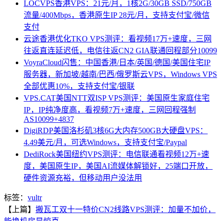
LOCVPS香港VPS：21元/月，1核2G/30GB SSD/750GB
流量/400Mbps，香港原生IP 28元/月，支持支付宝/微信
支付
云途香港优化TKO VPS测评：看视频17万+速度，三网
往返直连延迟低，电信往返CN2 GIA联通回程部分10099
VoyraCloud闪售：中国香港/日本/英国/德国/美国住宅IP
服务器，新加坡/越南/巴西/俄罗斯云VPS，Windows VPS
全部优惠10%，支持支付宝/银联
VPS.CAT美国NTT双ISP VPS测评：美国原生家庭住宅
IP，IP纯净度高，看视频7万+速度，三网回程强制
AS10099+4837
DigiRDP美国洛杉矶3核6G大内存500GB大硬盘VPS：
4.49美元/月，可选Windows，支持支付宝/Paypal
DediRock美国纽约VPS测评：电信联通看视频12万+速
度，美国原生IP，美国AI流媒体解锁好，25端口开放，
硬件资源充裕，但移动用户没法用
标签：
vultr
【上篇】
搬瓦工双十一特价CN2线路VPS测评：加量不加价，