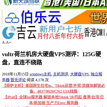
A-
A+
vultr荷兰机房大硬盘VPS测评：125G硬
盘，直连不绕路
2018年11月15日
windows主机
,
主机测评
,
大硬盘VPS
,
独立服
务器
暂无评论
阅读 4,178 次
【丽萨主机】美国原生住宅ip，Tiktok运营/外贸/流媒体解锁必
备，4837/9929/CN2 GIA线路
【iPraft】全球isp服务器 解锁本地Tiktok 5$/月起 香港/台湾/日
本/新加坡 生产力Epyc 服务器