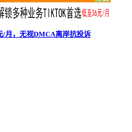
/9欧元/月，无视DMCA离岸抗投诉