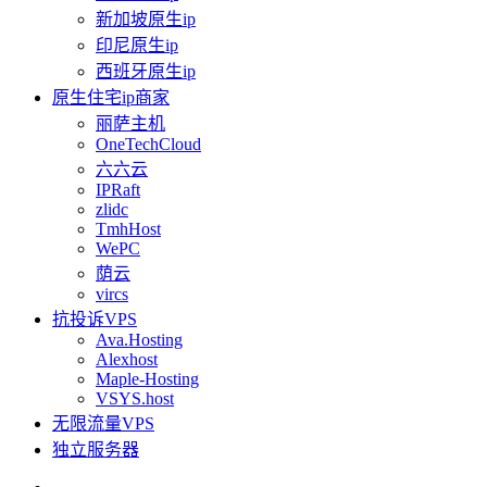
新加坡原生ip
印尼原生ip
西班牙原生ip
原生住宅ip商家
丽萨主机
OneTechCloud
六六云
IPRaft
zlidc
TmhHost
WePC
荫云
vircs
抗投诉VPS
Ava.Hosting
Alexhost
Maple-Hosting
VSYS.host
无限流量VPS
独立服务器