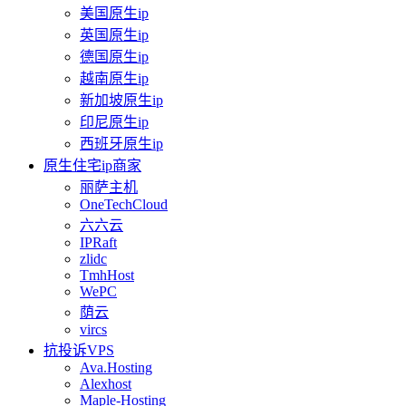
美国原生ip
英国原生ip
德国原生ip
越南原生ip
新加坡原生ip
印尼原生ip
西班牙原生ip
原生住宅ip商家
丽萨主机
OneTechCloud
六六云
IPRaft
zlidc
TmhHost
WePC
荫云
vircs
抗投诉VPS
Ava.Hosting
Alexhost
Maple-Hosting