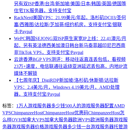
另有双ISP香港/台湾/新加坡/美国/日本/韩国/英国/德国等
住宅TK服务器，支持支付宝
RackNerd美国VPS：21.99美元/年起，洛杉矶DC03/圣何
塞/西雅图/达拉斯/芝加哥/纽约机房，支持支付宝/银联
卡/Paypal
WePC韩国SEJONG双ISP原生家宽IP上线：22.41澳元/月
起，另有英法德西美加澳日韩台新马泰菲越印尼巴西南
非TikTok VPS，支持支付宝/Paypal
云途香港BGP VPS测评：移动往返直连丢包低，看视频
23万+速度，电信联通往返绕亚洲延迟丢包高，内地IP流
媒体不解锁
【七周年庆】DigiRDP新加坡/洛杉矶/休斯顿/达拉斯
VPS：2.4美元/月，Windows 4.19美元/月，AMD处理
器，支持支付宝/Paypal
标签：
1万人游戏服务器多少钱
500人的游戏服务器配置
AMD
VPS
ChimpanzeeHost
ChimpanzeeHost优惠码
ChimpanzeeHost怎
么样
OVH
加拿大VPS
加拿大服务器
欧洲VPS
欧洲服务器
游戏服
务器
游戏服务器价格
游戏服务器多少钱一台
游戏服务器托管
游