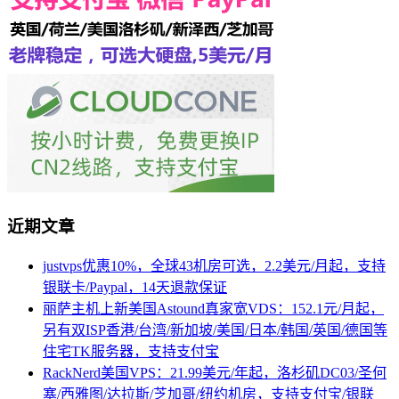
近期文章
justvps优惠10%，全球43机房可选，2.2美元/月起，支持
银联卡/Paypal，14天退款保证
丽萨主机上新美国Astound真家宽VDS：152.1元/月起，
另有双ISP香港/台湾/新加坡/美国/日本/韩国/英国/德国等
住宅TK服务器，支持支付宝
RackNerd美国VPS：21.99美元/年起，洛杉矶DC03/圣何
塞/西雅图/达拉斯/芝加哥/纽约机房，支持支付宝/银联