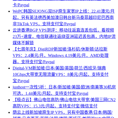
卡/Paypal
WePC韩国SEJONG双ISP原生家宽IP上线：22.41澳元/月
起，另有英法德西美加澳日韩台新马泰菲越印尼巴西南
非TikTok VPS，支持支付宝/Paypal
云途香港BGP VPS测评：移动往返直连丢包低，看视频
23万+速度，电信联通往返绕亚洲延迟丢包高，内地IP流
媒体不解锁
【七周年庆】DigiRDP新加坡/洛杉矶/休斯顿/达拉斯
VPS：2.4美元/月，Windows 4.19美元/月，AMD处理
器，支持支付宝/Paypal
Digital-VM新加坡/日本/美国/英国/荷兰/西班牙/瑞典
10Gbps大带宽无限流量VPS：8美元/月起，支持支付
宝/Paypal
justhost一次性5折：日本/新加坡/美国/欧洲/南美等30机房
可选，1.44美元/月起，支持支付宝/Paypal
【极点云】佛山电信高防/佛山电信大带宽/美国三网CN2
高防VPS：15.3元/月起，支持支付宝/微信支付
荫云上线新加坡原生IP VPS，另有中国香港/日本/韩国/