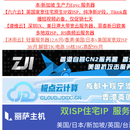
本/新加坡 生产力Epyc 服务器
【六六云】英国家宽住宅原生IP双ISP，纯净新IP段，Tiktok直
播短视频必备，仅促销七天
【速维云】深圳IX、美日港大带宽云服务器，菲泰新日欧美
多地双ISP，R9高频云服务器
【沐雨云】轻量服务器12.8/月(香港/美国/日本),美国家宽双ISP
38/月,解锁TK/电商,16核16G高配99/月