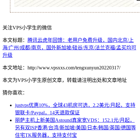
关注VPS小学生的微信
本文标题：
腾讯云虎年回馈：老用户免费升级，国内北京/上
海/广州/成都/南京，国外新加坡/硅谷/东京/法兰克福/孟买均可
升级
本文地址：http://www.vpsxxs.com/tengxunyun20220317/
本文为VPS小学生原创文章，转载请注明出处和文章地址
猜你喜欢：
justvps优惠10%，全球43机房可选，2.2美元/月起，支持
银联卡/Paypal，14天退款保证
丽萨主机上新美国Astound真家宽VDS：152.1元/月起，
另有双ISP香港/台湾/新加坡/美国/日本/韩国/英国/德国等
住宅TK服务器，支持支付宝