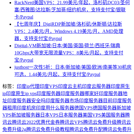
RackNerd美国VPS：21.99美元/年起，洛杉矶DC03/圣何
塞/西雅图/达拉斯/芝加哥/纽约机房，支持支付宝/银联
卡/Paypal
【七周年庆】DigiRDP新加坡/洛杉矶/休斯顿/达拉斯
VPS：2.4美元/月，Windows 4.19美元/月，AMD处理
器，支持支付宝/Paypal
Digital-VM新加坡/日本/美国/英国/荷兰/西班牙/瑞典
10Gbps大带宽无限流量VPS：8美元/月起，支持支付
宝/Paypal
justhost一次性5折：日本/新加坡/美国/欧洲/南美等30机房
可选，1.44美元/月起，支持支付宝/Paypal
标签：
印度ip代理
印度VPS
印度云主机
印度云服务器
印度原生
ip
印度原生ip vps
印度服务器
印度服务器哪家好
印度服务器地
址
印度服务器安全吗
印度服务器市场
印度服务器目前
印度服务
器租用
印度机房
印度用什么服务器
德国VPS
德国服务器
新加坡
VPS
新加坡服务器
日本VPS
日本服务器
美国VPS
美国服务器
腾
讯云
腾讯云2022优惠代金券
腾讯云VPS
腾讯云免费升级
腾讯云
免费升级2g
腾讯云免费升级教程
腾讯云免费升配
腾讯云免费升