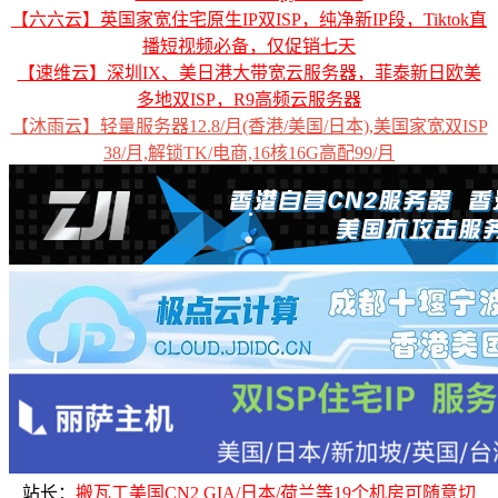
【六六云】英国家宽住宅原生IP双ISP，纯净新IP段，Tiktok直
播短视频必备，仅促销七天
【速维云】深圳IX、美日港大带宽云服务器，菲泰新日欧美
多地双ISP，R9高频云服务器
【沐雨云】轻量服务器12.8/月(香港/美国/日本),美国家宽双ISP
38/月,解锁TK/电商,16核16G高配99/月
站长：
搬瓦工美国CN2 GIA/日本/荷兰等19个机房可随意切