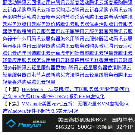
配活动
腾讯云回馈老用户
腾讯云新春活动
腾讯云新春采购
腾讯
云新春采购季
腾讯云新春采购活动
腾讯云新春采购节
腾讯云新
春采购节活动
腾讯云新春采购节秒杀活动
腾讯云最新活动
腾讯
云服务器
腾讯云服务器价格
腾讯云服务器优惠活动
腾讯云服务
器使用教程
腾讯云服务器可以干嘛
腾讯云服务器官网
腾讯云服
务器干什么用
腾讯云服务器怎么用
腾讯云服务器活动
腾讯云服
务器租用
腾讯云服务器购买
腾讯云服务器购买教程
腾讯云活动
腾讯云虎年回馈
腾讯云计算虎年回馈商城
腾讯云轻量云
腾讯云
轻量应用服务器怎么用
腾讯云轻量应用服务器香港
腾讯云轻量
服务器
腾讯云轻量服务器更换ip
腾讯云轻量服务器香港
腾讯云
轻量服务器香港节点最新购买方法
腾讯云轻量级服务器
腾讯云
轻量香港
购买腾讯云轻量
【上篇】
HostMedia：7.2英镑/年，英国服务器/无限流量/可自
定义ISO/免费DDoS防护/{DEV}系列KVM虚拟化
【下篇】
VMsimple美国vps七五折：无限流量/KVM虚拟化/可
选Windows/硬件不超售/3.5美元/月起