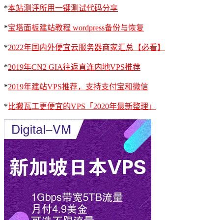
*
本站测评所用一键测试代码分享
*
宝塔面板建站教程 wordpress备份与恢复
*
2022年国内外便宜云服务器商家汇总【必看】
*
2019年CN2 GIA往返直连内地VPS推荐
*
2019年建站VPS推荐，支持支付宝和微信
*
比搬瓦工更便宜的VPS「2020年最新整理」