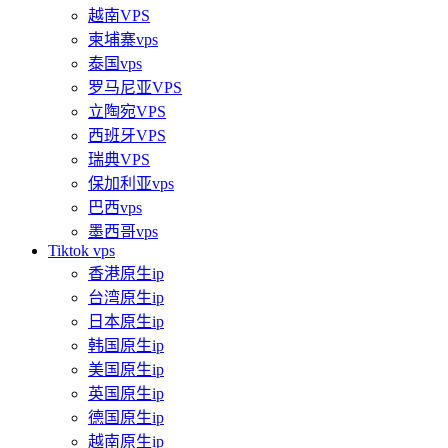
越南VPS
柬埔寨vps
泰国vps
罗马尼亚VPS
立陶宛VPS
西班牙VPS
瑞典VPS
保加利亚vps
巴西vps
墨西哥vps
Tiktok vps
香港原生ip
台湾原生ip
日本原生ip
韩国原生ip
美国原生ip
英国原生ip
德国原生ip
越南原生ip