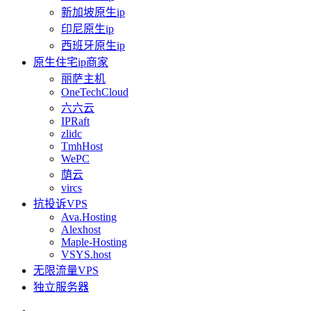
新加坡原生ip
印尼原生ip
西班牙原生ip
原生住宅ip商家
丽萨主机
OneTechCloud
六六云
IPRaft
zlidc
TmhHost
WePC
荫云
vircs
抗投诉VPS
Ava.Hosting
Alexhost
Maple-Hosting
VSYS.host
无限流量VPS
独立服务器