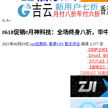
A-
A+
#618促销#月神科技：全场终身八折，华中100
2021年06月03日
vps优惠码
,
香港VPS
暂无评论
阅读 2,377 次
【丽萨主机】美
【iPraft】
【六六云】英
【速维云】
【沐雨云】轻量服务器