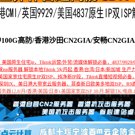
G高防/香港沙田CN2GIA/安畅CN2GIA/
国原生住宅ip，Tiktok运营/外贸/流媒体解锁必备，4837/9929/C
全球isp服务器 解锁本地Tiktok 5$/月起 香港/台湾/日本/新加坡 生产
国家宽住宅原生IP双ISP，纯净新IP段，Tiktok直播短视频必
深圳IX、美日港大带宽云服务器，菲泰新日欧美多地双ISP，R9
12.8/月(香港/美国/日本),美国家宽双ISP 38/月,解锁TK/电商,1