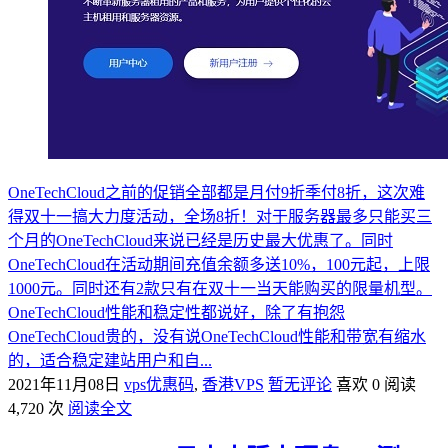
OneTechCloud之前的促销全部都是月付9折季付8折，这次难
得双十一搞大力度活动，全场8折！对于服务器最多只能买三
个月的OneTechCloud来说已经是历史最大优惠了。同时
OneTechCloud在活动期间充值余额多送10%，100元起，上限
1000元。同时还有2款只有在双十一当天能购买的限量机型。
OneTechCloud性能和稳定性都说好，除了有抱怨
OneTechCloud贵的，没有说OneTechCloud性能和带宽有缩水
的，适合稳定建站用户和自...
2021年11月08日
vps优惠码
,
香港VPS
暂无评论
喜欢 0
阅读
4,720 次
阅读全文