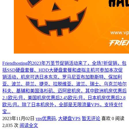
Friendhosting的2023年万圣节促销活动来了，全场7折促销，包
括SSD硬盘套餐、HDD大硬盘套餐和虚拟主机可参加本次促
销活动，机房可选日本东京、罗马尼亚布加勒斯特、保加利
亚、波兰、荷兰、捷克、拉脱维亚、波兰、瑞士、乌克兰哈尔
科夫、基辅和美国洛杉矶、迈阿密机房，其中欧洲机房优惠后
2.1欧元/月，美国机房优惠后2.45欧元/月，日本机房优惠后2.8
欧元/月。除了日本机房外，全部是无限流量VPS，支持支付
宝...
2023年11月02日
vps优惠码
,
大硬盘VPS
暂无评论
喜欢 0
阅读
2,035 次
阅读全文