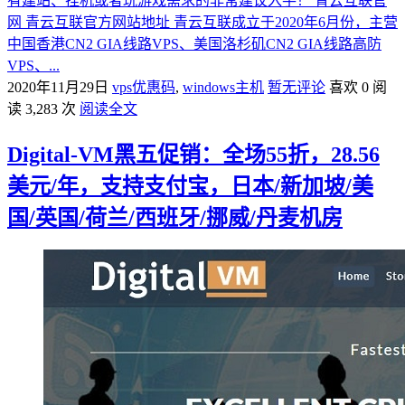
有建站、挂机或者玩游戏需求的非常建议入手！ 青云互联官
网 青云互联官方网站地址 青云互联成立于2020年6月份，主营
中国香港CN2 GIA线路VPS、美国洛杉矶CN2 GIA线路高防
VPS、...
2020年11月29日
vps优惠码
,
windows主机
暂无评论
喜欢 0
阅
读 3,283 次
阅读全文
Digital-VM黑五促销：全场55折，28.56
美元/年，支持支付宝，日本/新加坡/美
国/英国/荷兰/西班牙/挪威/丹麦机房