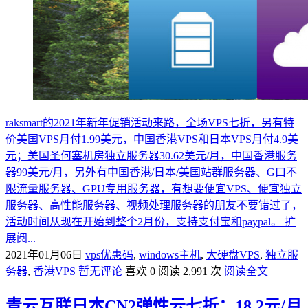
raksmart的2021年新年促销活动来路，全场VPS七折，另有特
价美国VPS月付1.99美元，中国香港VPS和日本VPS月付4.9美
元；美国圣何塞机房独立服务器30.62美元/月，中国香港服务
器99美元/月，另外有中国香港/日本/美国站群服务器、G口不
限流量服务器、GPU专用服务器，有想要便宜VPS、便宜独立
服务器、高性能服务器、视频处理服务器的朋友不要错过了，
活动时间从现在开始到整个2月份，支持支付宝和paypal。 扩
展阅...
2021年01月06日
vps优惠码
,
windows主机
,
大硬盘VPS
,
独立服
务器
,
香港VPS
暂无评论
喜欢 0
阅读 2,991 次
阅读全文
青云互联日本CN2弹性云七折：18.2元/月