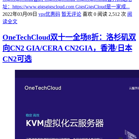
址：https://www.gigsgigscloud.com GigsGigsCloud是一家成...
2022年03月09日
vps优惠码
暂无评论
喜欢 0
阅读 2,512 次
阅
读全文
OneTechCloud双十一全场8折：洛杉矶双
向CN2 GIA/CERA CN2GIA，香港/日本
CN2可选