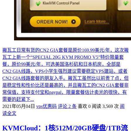
搬瓦工日常有货的CN2 GIA套餐是原价169.99美元/年，这次搬
瓦工上新一个“SPECIAL 20G KVM PROMO V5”特价限量套
餐，原价99美元/年，可选美国洛杉矶和日本机房，全部是
CN2 GIA线路，VPS小学生强烈建议需要稳定VPS建站，或者
CN2 GIA线路套餐的朋友入手。搬瓦工虽然比以前贵了点，但
是稳定性和性价比还是最高的，并且搬瓦工的CN2 GIA套餐非
常保值，支持支付宝和paypal，限量套餐估计卖光的很快，有
需要的赶紧下...
2021年05月04日
vps优惠码
评论 2 条
喜欢 0
阅读 3,569 次
阅
读全文
KVMCloud：1核512M/20GB硬盘/1TB流