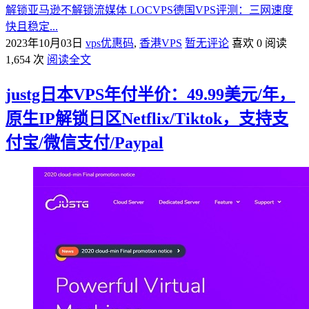
解锁亚马逊不解锁流媒体 LOCVPS德国VPS评测：三网速度
快且稳定...
2023年10月03日
vps优惠码
,
香港VPS
暂无评论
喜欢 0
阅读
1,654 次
阅读全文
justg日本VPS年付半价：49.99美元/年，
原生IP解锁日区Netflix/Tiktok，支持支
付宝/微信支付/Paypal