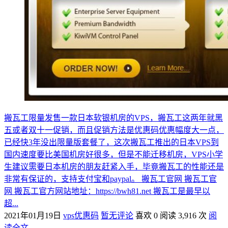
搬瓦工限量发售一款日本软银机房的VPS，搬瓦工这两年就黑
五或者双十一促销，而且促销方法是优惠码优惠幅度大一点，
已经快3年没出限量版套餐了，这次搬瓦工推出的日本VPS到
国内速度要比美国机房好很多，但是不能迁移机房，VPS小学
生建议需要日本机房的朋友赶紧入手，毕竟搬瓦工的性能还是
非常有保证的，支持支付宝和paypal。 搬瓦工官网 搬瓦工官
网 搬瓦工官方网站地址：https://bwh81.net 搬瓦工是最早以
超...
2021年01月19日
vps优惠码
暂无评论
喜欢 0
阅读 3,916 次
阅
读全文