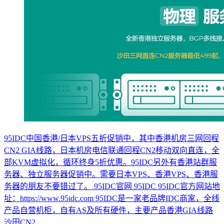
95IDC中国香港/日本VPS五折促销中，其中香港机房三网回程
CN2 GIA线路，日本机房电信联通回程CN2移动双向直连，全
部KVM虚拟化，循环终身5折优惠。95IDC另外有香港站群服
务器、独立服务器促销中。需要日本VPS、香港VPS、香港服
务器的朋友不要错过了。 95IDC官网 95IDC 95IDC官方网站地
址：https://www.95idc.com 95IDC是一家老品牌IDC商家，全线
产品自营机柜，自有AS及所有硬件，主要产品香港GIA线路
沙田CN2...