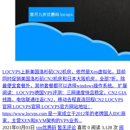
LOCVPS上新美国洛杉矶CN2机房，依然是Xen虚拟化，目前
同时促销美国洛杉矶CN2机房和日本大阪机房，全部7折，除
最便宜套餐外，其他套餐都可以选择windows操作系统。 扩展
阅读：LOCVPS德国VPS评测：三网速度快且稳定，CN2 GIA
线路，电信联通往返CN2，移动去程直连回程CN2 LOCVPS
官网 LOCVPS官网 LOCVPS官方网站地址：
https://www.locvps.com 是一家成立于2012年的老牌国人IDC商
家，主营XEN和KVM架构的VPS业务...
2021年03月03日
vps优惠码
暂无评论
喜欢 0
阅读 3,128 次
阅