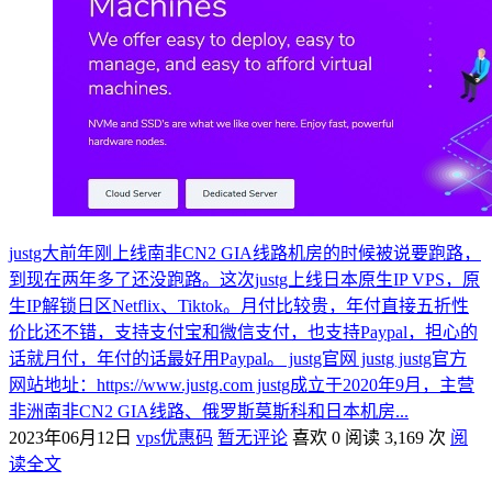
justg大前年刚上线南非CN2 GIA线路机房的时候被说要跑路，
到现在两年多了还没跑路。这次justg上线日本原生IP VPS，原
生IP解锁日区Netflix、Tiktok。月付比较贵，年付直接五折性
价比还不错，支持支付宝和微信支付，也支持Paypal，担心的
话就月付，年付的话最好用Paypal。 justg官网 justg justg官方
网站地址：https://www.justg.com justg成立于2020年9月，主营
非洲南非CN2 GIA线路、俄罗斯莫斯科和日本机房...
2023年06月12日
vps优惠码
暂无评论
喜欢 0
阅读 3,169 次
阅
读全文