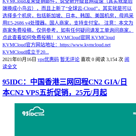
KVMCloud发来促销邮件，说全新升级官网提速（其实就是后
端换成小鸟云），而且上新了“全球云-Cloud”，其实就是可以
选择多个机房，包括新加坡、日本、韩国、美国机房，母鸡采
用E5-2686 v4处理器。国人商家，支持支付宝。 注意：本文为
商家免费投稿，仅供参考，如有任何疑问请发工单询问商家，
点此查看如何免费投稿！ KVMCloud官网 KVMCloud
KVMCloud官方网站地址：https://www.kvmcloud.net
KVMCloud成立于20...
2021年03月16日
vps优惠码
暂无评论
喜欢 0
阅读 3,154 次
阅
读全文
95IDC：中国香港三网回程CN2 GIA/日
本CN2 VPS五折促销，25元/月起