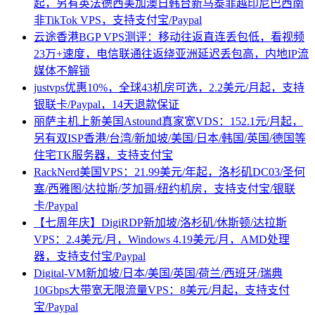
起，另有英法德西美加澳日韩台新马泰菲越印尼巴西南
非TikTok VPS，支持支付宝/Paypal
云途香港BGP VPS测评：移动往返直连丢包低，看视频
23万+速度，电信联通往返绕亚洲延迟丢包高，内地IP流
媒体不解锁
justvps优惠10%，全球43机房可选，2.2美元/月起，支持
银联卡/Paypal，14天退款保证
丽萨主机上新美国Astound真家宽VDS：152.1元/月起，
另有双ISP香港/台湾/新加坡/美国/日本/韩国/英国/德国等
住宅TK服务器，支持支付宝
RackNerd美国VPS：21.99美元/年起，洛杉矶DC03/圣何
塞/西雅图/达拉斯/芝加哥/纽约机房，支持支付宝/银联
卡/Paypal
【七周年庆】DigiRDP新加坡/洛杉矶/休斯顿/达拉斯
VPS：2.4美元/月，Windows 4.19美元/月，AMD处理
器，支持支付宝/Paypal
Digital-VM新加坡/日本/美国/英国/荷兰/西班牙/瑞典
10Gbps大带宽无限流量VPS：8美元/月起，支持支付
宝/Paypal