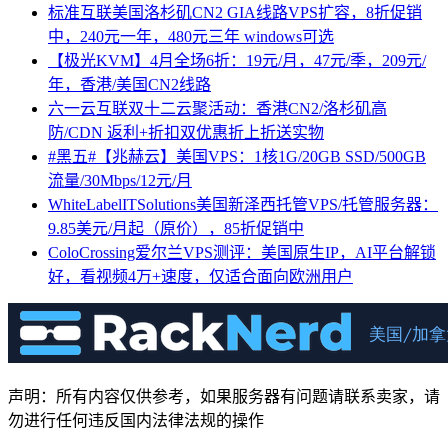
标准互联美国洛杉矶CN2 GIA线路VPS扩容，8折促销
中，240元一年，480元三年 windows可选
【极光KVM】4月全场6折：19元/月，47元/季，209元/
年，香港/美国CN2线路
六一云互联双十二云聚活动：香港CN2/洛杉矶高
防/CDN 返利+折扣双优惠折上折送实物
#黑五#【兆赫云】美国VPS：1核1G/20GB SSD/500GB
流量/30Mbps/12元/月
WhiteLabelITSolutions美国新泽西托管VPS/托管服务器：
9.85美元/月起（原价），85折促销中
ColoCrossing爱尔兰VPS测评：美国原生IP，AI平台解锁
好，看视频4万+速度，仅适合面向欧洲用户
声明：所有内容仅供参考，如果服务器有问题请联系卖家，请
勿进行任何违反国内法律法规的操作