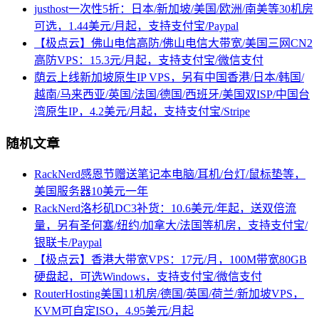
justhost一次性5折：日本/新加坡/美国/欧洲/南美等30机房
可选，1.44美元/月起，支持支付宝/Paypal
【极点云】佛山电信高防/佛山电信大带宽/美国三网CN2
高防VPS：15.3元/月起，支持支付宝/微信支付
荫云上线新加坡原生IP VPS，另有中国香港/日本/韩国/
越南/马来西亚/英国/法国/德国/西班牙/美国双ISP/中国台
湾原生IP，4.2美元/月起，支持支付宝/Stripe
随机文章
RackNerd感恩节赠送笔记本电脑/耳机/台灯/鼠标垫等，
美国服务器10美元一年
RackNerd洛杉矶DC3补货：10.6美元/年起，送双倍流
量，另有圣何塞/纽约/加拿大/法国等机房，支持支付宝/
银联卡/Paypal
【极点云】香港大带宽VPS：17元/月，100M带宽80GB
硬盘起，可选Windows，支持支付宝/微信支付
RouterHosting美国11机房/德国/英国/荷兰/新加坡VPS，
KVM可自定ISO，4.95美元/月起