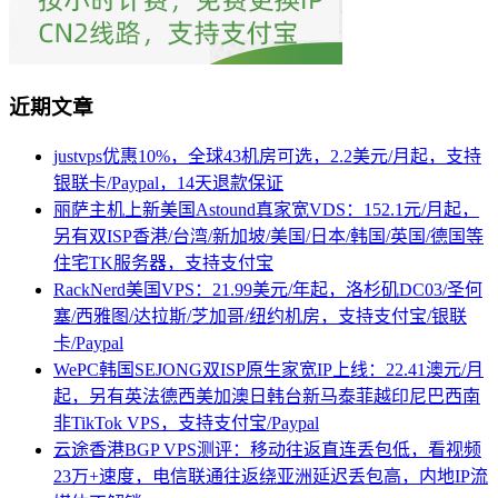
近期文章
justvps优惠10%，全球43机房可选，2.2美元/月起，支持
银联卡/Paypal，14天退款保证
丽萨主机上新美国Astound真家宽VDS：152.1元/月起，
另有双ISP香港/台湾/新加坡/美国/日本/韩国/英国/德国等
住宅TK服务器，支持支付宝
RackNerd美国VPS：21.99美元/年起，洛杉矶DC03/圣何
塞/西雅图/达拉斯/芝加哥/纽约机房，支持支付宝/银联
卡/Paypal
WePC韩国SEJONG双ISP原生家宽IP上线：22.41澳元/月
起，另有英法德西美加澳日韩台新马泰菲越印尼巴西南
非TikTok VPS，支持支付宝/Paypal
云途香港BGP VPS测评：移动往返直连丢包低，看视频
23万+速度，电信联通往返绕亚洲延迟丢包高，内地IP流