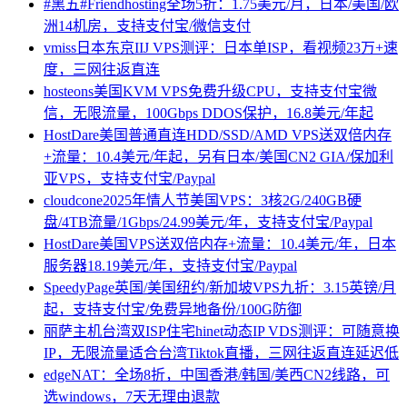
#黑五#Friendhosting全场5折：1.75美元/月，日本/美国/欧
洲14机房，支持支付宝/微信支付
vmiss日本东京IIJ VPS测评：日本单ISP，看视频23万+速
度，三网往返直连
hosteons美国KVM VPS免费升级CPU，支持支付宝微
信，无限流量，100Gbps DDOS保护，16.8美元/年起
HostDare美国普通直连HDD/SSD/AMD VPS送双倍内存
+流量：10.4美元/年起，另有日本/美国CN2 GIA/保加利
亚VPS，支持支付宝/Paypal
cloudcone2025年情人节美国VPS：3核2G/240GB硬
盘/4TB流量/1Gbps/24.99美元/年，支持支付宝/Paypal
HostDare美国VPS送双倍内存+流量：10.4美元/年，日本
服务器18.19美元/年，支持支付宝/Paypal
SpeedyPage英国/美国纽约/新加坡VPS九折：3.15英镑/月
起，支持支付宝/免费异地备份/100G防御
丽萨主机台湾双ISP住宅hinet动态IP VDS测评：可随意换
IP，无限流量适合台湾Tiktok直播，三网往返直连延迟低
edgeNAT：全场8折，中国香港/韩国/美西CN2线路，可
选windows，7天无理由退款