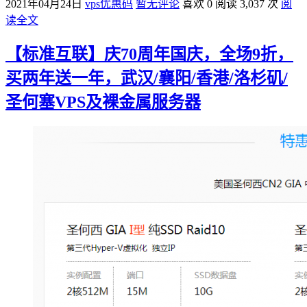
2021年04月24日
vps优惠码
暂无评论
喜欢 0
阅读 3,037 次
阅
读全文
【标准互联】庆70周年国庆，全场9折，
买两年送一年，武汉/襄阳/香港/洛杉矶/
圣何塞VPS及裸金属服务器