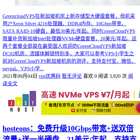
GreencloudVPS在新加坡机房上新存储型大硬盘套餐，母机采
用2*Xeon Silver 4216处理器、DDR4内存、10Gbps带宽、
SATA RAID-10硬盘，最低30美元/年起。同时GreenCloudVPS
限量补货新加坡Intel处理器NVMe硬盘套餐，20美元/年起。这
两个套餐全部是在最受国人欢迎的GreenCloudVPS新加坡
DC02机房，流媒体解锁特别多，大家可以参考VPS小学生之
前对GreenCloudVPS新加坡机房的测评，支持支付宝、微信、
paypal。VPS小学...
2021年09月04日
vps优惠码
暂无评论
喜欢 0
阅读 3,920 次
阅
读全文
hosteons：免费升级10Gbps带宽+送双倍
流量+送一半硬盘，21美元/年起，支持支