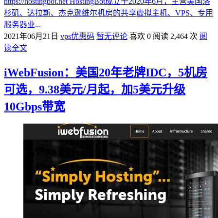
https://hostingbot.net HostingBot成立于2020年6月，主营美国洛
杉矶、达拉斯、杰克逊维尔机房的共享虚拟主机、VPS、专用
服务器业...
2021年06月21日
vps优惠码
暂无评论
喜欢 0
阅读 2,464 次
阅
读全文
iWebFusion：美国20年老牌IDC，5机房
可选，9.38美元/月起，加5美元升级
10Gbps带宽