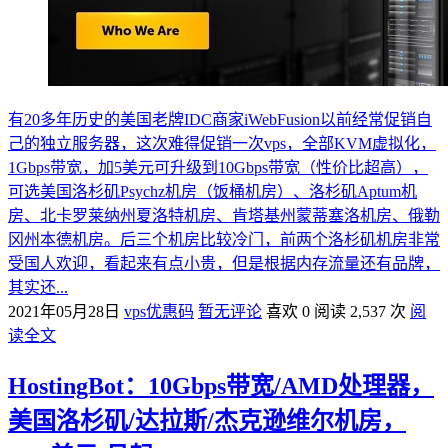
有20多年历史的美国老牌IDC商家iWebFusion以前经常促销自
己的独立服务器，这次难得促销一次vps，全部KVM虚拟化，
1Gbps带宽，加5美元可升级到10Gbps带宽（性价比超高），
可选美国洛杉矶Psychz机房（饭桶机房）、洛杉矶Aptum机
房、北卡罗莱纳州夏洛特机房、肯塔基州蒙蒂塞洛机房、俄勒
冈州本德机房。后三个机房比较冷门，前两个洛杉矶机房非常
受国人欢迎，看起来有点小贵，但是根据内存流量还有品牌，
其实还...
2021年05月28日
vps优惠码
暂无评论
喜欢 0
阅读 2,537 次
阅
读全文
HostingBot：10Gbps带宽/AMD处理器，
美国洛杉矶/达拉斯/杰克逊维尔机房，