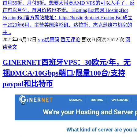
首月55折、月付8折。想要大带宽AMD VPS的可以入手了，反
正可以月付，首月价格也不贵。 HostingBot官网 HostingBot
HostingBot官方网站地址：https://hostingbot.net HostingBot成立
于2020年6月，主营美国洛杉矶、达拉斯、杰克逊维尔机房的
共...
2021年05月17日
vps优惠码
暂无评论
喜欢 0
阅读 2,522 次
阅
读全文
GINERNET西班牙VPS：30欧元/年，无
视DMCA/10Gbps端口/限量100台/支持
paypal和比特币