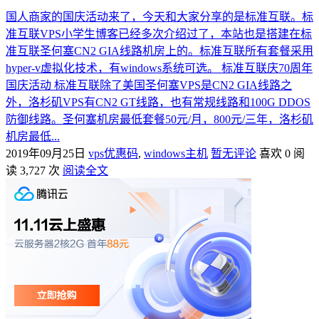
国人商家的国庆活动来了，今天和大家分享的是标准互联。标
准互联VPS小学生博客已经多次介绍过了，本站也是搭建在标
准互联圣何塞CN2 GIA线路机房上的。标准互联所有套餐采用
hyper-v虚拟化技术，有windows系统可选。 标准互联庆70周年
国庆活动 标准互联除了美国圣何塞VPS是CN2 GIA线路之
外，洛杉矶VPS有CN2 GT线路，也有常规线路和100G DDOS
防御线路。圣何塞机房最低套餐50元/月，800元/三年，洛杉矶
机房最低...
2019年09月25日
vps优惠码
,
windows主机
暂无评论
喜欢 0
阅
读 3,727 次
阅读全文