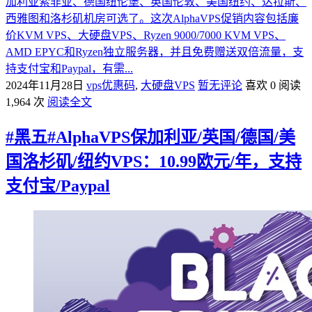
加利亚索非亚、德国纽伦堡、英国伦敦、美国纽约、达拉斯、
西雅图和洛杉矶机房可选了。这次AlphaVPS促销内容包括廉
价KVM VPS、大硬盘VPS、Ryzen 9000/7000 KVM VPS、
AMD EPYC和Ryzen独立服务器，并且免费赠送双倍流量，支
持支付宝和Paypal，有需...
2024年11月28日
vps优惠码
,
大硬盘VPS
暂无评论
喜欢 0
阅读
1,964 次
阅读全文
#黑五#AlphaVPS保加利亚/英国/德国/美
国洛杉矶/纽约VPS：10.99欧元/年，支持
支付宝/Paypal