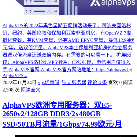
AlphaVPS的2022年黑色星期五促销活动来了，可选美国洛杉
矶、纽约、英国伦敦和保加利亚索非亚机房，有OpenVZ 7虚
拟化套餐，有KVM套餐，还有AMD EPYC套餐，最低12.99欧
元/年，送双倍流量。AlphaVPS本土保加利亚机房的独立服务
器送双倍流量还送双倍内存。有需要的可以看一下。 扩展阅
读：AlphaVPS洛杉矶VPS测评：CPU强悍，电信用户值得入
手 AlphaVPS官网 AlphaVPS官方网站地址：https://alphavps.bg
AlphaVPS...
2022年11月24日
vps优惠码
,
独立服务器
评论 4 条
喜欢 0
阅读
2,398 次
阅读全文
AlphaVPS欧洲专用服务器：双E5-
2650v2/128GB DDR3/2x480GB
SSD/50TB月流量/1Gbps/74.99欧元/月