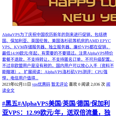
AlphaVPS为了庆祝中国农历新年的到来进行促销，包括德
国、保加利亚、英国伦敦、美国洛杉矶等机房的AMD EPYC
VPS、KVM存储服务器、独立服务器、廉价VPS都在促销，
最低14.99欧元/年起，有需要的不要错过。注意AlphaVPS特价
套餐不退款，不支持转让，不支持匿名订单，不可升级配置。
不过非欧盟用户是没有税的，国内用户可以放心入手（资料不
能瞎填）。 扩展阅读：AlphaVPS洛杉矶VPS测评：CPU强
悍，电信用户值得...
2023年02月11日
vps优惠码
暂无评论
喜欢 0
阅读 2,036 次
阅
读全文
#黑五#AlphaVPS美国/英国/德国/保加利
亚VPS：12.99欧元/年，送双倍流量，独