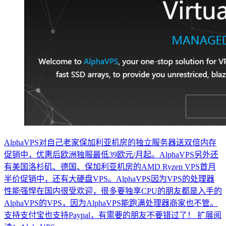
AlphaVPS对自己老家保加利亚机房的独立服务器送双倍内存
促销中，优惠后欧洲独服最低39欧元/月起。AlphaVPS另外还
有美国洛杉矶、德国、保加利亚机房的AMD Ryzen VPS首月
半价促销中，还有大硬盘VPS。AlphaVPS因为VPS的处理器
性能强悍在国内很受欢迎，很多要独享CPU的朋友都是入手的
AlphaVPS的VPS，因为AlphaVPS能跑满处理器商家也不管。
支持支付宝也支持Paypal，有需要的朋友不要错过了！ 扩展阅