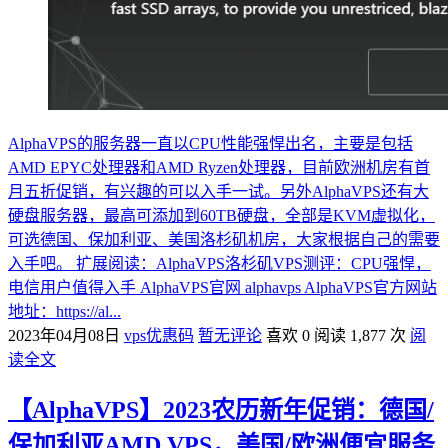
AlphaVPS的服务器一直以CPU性能强悍出名，主要是包括
AMD EPYC处理器和AMD Ryzen处理器，目前欧洲机房有首
月五折促销，有兴趣的可以入手一试。另外AlphaVPS还有大
硬盘服务器，最高可添加到60TB硬盘，全部是KVM虚拟化，
可选德国、保加利亚、美国洛杉矶机房，大家根据自己的需要
入手吧。 扩展阅读：AlphaVPS洛杉矶VPS测评：CPU强悍，
电信用户值得入手 AlphaVPS官网 alphavps AlphaVPS官方网站
地址：https://al...
2023年04月08日
vps优惠码
暂无评论
喜欢 0
阅读 1,877 次
阅
读全文
【AlphaVPS】2023农历新年促销：德国/
保加利亚AMD VPS，美国/欧洲便宜服务