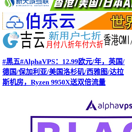
#黑五#AlphaVPS：12.99欧元/年，英国/
德国/保加利亚/美国洛杉矶/西雅图/达拉
斯机房，Ryzen 9950X送双倍流量