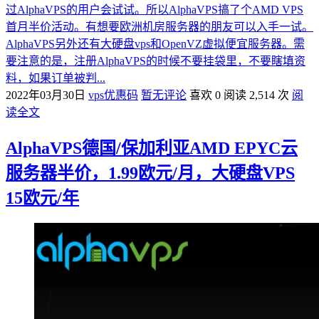
过AlphaVPS的用户会试试。所以AlphaVPS搞了个AMD VPS
首月半价活动。有想要欧洲机房服务器的朋友可以入手一试。
AlphaVPS另外还有大硬盘vps和OpenVZ虚拟便宜服务器。需
要注意的是，注册AlphaVPS的时候不要挂袋里，不要瞎填资
料，如果订单被判...
2022年03月30日
vps优惠码
暂无评论
喜欢 0
阅读 2,514 次
阅
读全文
AlphaVPS德国/保加利亚AMD EPYC云
服务器半价，1.99欧元/月，大硬盘VPS
15欧元/年