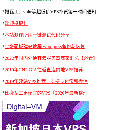
*搬瓦工、vultr等超低价VPS补货第一时间通知
*
欢迎投稿！
*
本站测评所用一键测试代码分享
*
宝塔面板建站教程 wordpress备份与恢复
*
2022年国内外便宜云服务器商家汇总【必看】
*
2019年CN2 GIA往返直连内地VPS推荐
*
2019年建站VPS推荐，支持支付宝和微信
*
比搬瓦工更便宜的VPS「2020年最新整理」