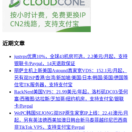
近期文章
justvps优惠10%，全球43机房可选，2.2美元/月起，支持
银联卡/Paypal，14天退款保证
丽萨主机上新美国Astound真家宽VDS：152.1元/月起，
另有双ISP香港/台湾/新加坡/美国/日本/韩国/英国/德国等
住宅TK服务器，支持支付宝
RackNerd美国VPS：21.99美元/年起，洛杉矶DC03/圣何
塞/西雅图/达拉斯/芝加哥/纽约机房，支持支付宝/银联
卡/Paypal
WePC韩国SEJONG双ISP原生家宽IP上线：22.41澳元/月
起，另有英法德西美加澳日韩台新马泰菲越印尼巴西南
非TikTok VPS，支持支付宝/Paypal