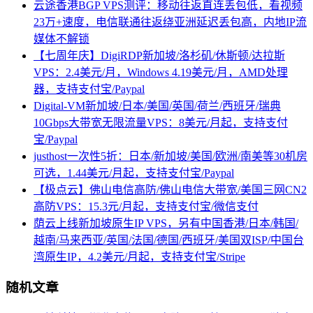
云途香港BGP VPS测评：移动往返直连丢包低，看视频
23万+速度，电信联通往返绕亚洲延迟丢包高，内地IP流
媒体不解锁
【七周年庆】DigiRDP新加坡/洛杉矶/休斯顿/达拉斯
VPS：2.4美元/月，Windows 4.19美元/月，AMD处理
器，支持支付宝/Paypal
Digital-VM新加坡/日本/美国/英国/荷兰/西班牙/瑞典
10Gbps大带宽无限流量VPS：8美元/月起，支持支付
宝/Paypal
justhost一次性5折：日本/新加坡/美国/欧洲/南美等30机房
可选，1.44美元/月起，支持支付宝/Paypal
【极点云】佛山电信高防/佛山电信大带宽/美国三网CN2
高防VPS：15.3元/月起，支持支付宝/微信支付
荫云上线新加坡原生IP VPS，另有中国香港/日本/韩国/
越南/马来西亚/英国/法国/德国/西班牙/美国双ISP/中国台
湾原生IP，4.2美元/月起，支持支付宝/Stripe
随机文章