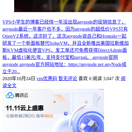
VPS小学生的博客已经快一年没出现anynode的促销信息了，
anynode最近一年客户也不多，因为anynode的超低价VPS只有
OpenVZ系统，这次好了，这次anynode说自己和Hostodo一起
研发了一个新面板替代SolusVM，并且全新推出美国拉斯维加
斯KVM虚拟化便宜VPS，发工单还可免费获得DirectAdmin面
板，最低15美元/年，支持支付宝和paypal。 anynode官网
anynode anynode官方网站地址：https://anynode.net anyNode成
立于20...
2020年10月24日
vps优惠码
暂无评论
喜欢 0
阅读 3,047 次
阅
读全文