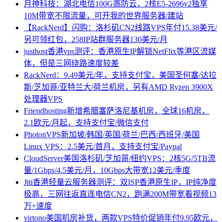
月神科技：湖北电信100G高防云，2核E5-2696v2独享
10M带宽不限流量，可开我的世界服务器/建站
【RackNerd】闪购：洛杉矶CN2线路VPS年付15.38美元/
另可领红包，258IP站群服务器130美元/月
justhost香港vps测评：香港原生IP解锁NetFlix等港区流媒
体，但是三网绕路速度较差
RackNerd：9.49美元/年，支持支付宝，美国圣何塞/达拉
斯/芝加哥/亚特兰大/荷兰机房，另有AMD Ryzen 3900X
处理器VPS
Friendhosting新增希腊塞萨洛尼基机房，全球16机房，
2.1欧元/月起，支持支付宝/微信支付
PhotonVPS新加坡/韩国/英国/荷兰/巴西/西班牙/美国
Linux VPS：2.5美元/首月，支持支付宝/Paypal
CloudServer美国洛杉矶/芝加哥/纽约VPS：2核5G/5TB流
量/1Gbps/4.5美元/月，10Gbps大带宽12美元/季度
Jtti香港轻量云服务器测评：双ISP香港原生IP，IP纯净度
极高，三网往返直连电信CN2，跑满200M带宽看视频13
万+速度
virtono美国机房补货，两款VPS特价促销年付9.95欧元，