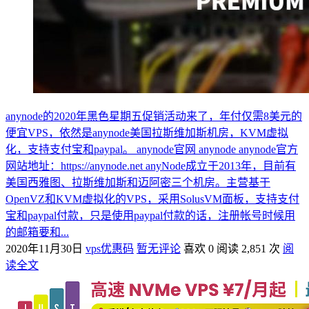
anynode的2020年黑色星期五促销活动来了，年付仅需8美元的
便宜VPS，依然是anynode美国拉斯维加斯机房，KVM虚拟
化，支持支付宝和paypal。 anynode官网 anynode anynode官方
网站地址：https://anynode.net anyNode成立于2013年，目前有
美国西雅图、拉斯维加斯和迈阿密三个机房。主营基于
OpenVZ和KVM虚拟化的VPS，采用SolusVM面板，支持支付
宝和paypal付款，只是使用paypal付款的话，注册帐号时候用
的邮箱要和...
2020年11月30日
vps优惠码
暂无评论
喜欢 0
阅读 2,851 次
阅
读全文